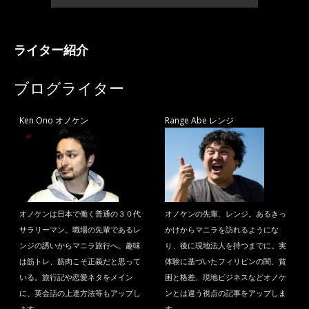
ライター紹介
ブログライター
Ken Ono オノケン
Range Abe レンジ
オノケンは日本で働く普通の３０代
オノケンの先輩、レンジ。あるきっ
サラリーマン。職場の先輩であるレ
かけからマニラを訪れるようにな
ンジの誘いからマニラ旅行へ。趣味
り、後に現地法人を持つまでに。実
は筋トレ、筋肉こそ正義だと思って
体験に基づいたフィリピンの闇、貧
いる。旅行記や恋愛ネタをメイン
困と格差、現地ビジネスなどオノケ
に、英会話の上達方法等もアップし
ンとは違う視点の記事をアップしま