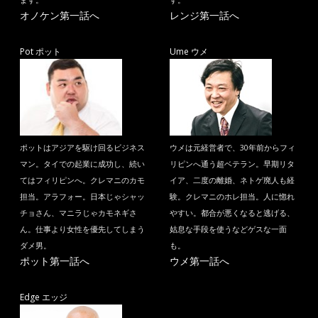
ます。
す。
オノケン第一話へ
レンジ第一話へ
Pot ポット
Ume ウメ
ポットはアジアを駆け回るビジネス
ウメは元経営者で、30年前からフィ
マン。タイでの起業に成功し、続い
リピンへ通う超ベテラン。早期リタ
てはフィリピンへ。クレマニのカモ
イア、二度の離婚、ネトゲ廃人も経
担当。アラフォー。日本じゃシャッ
験。クレマニのホレ担当。人に惚れ
チョさん、マニラじゃカモネギさ
やすい。都合が悪くなると逃げる、
ん。仕事より女性を優先してしまう
姑息な手段を使うなどゲスな一面
ダメ男。
も。
ポット第一話へ
ウメ第一話へ
Edge エッジ