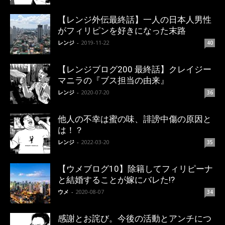
【レンジ外伝最終話】一人の日本人男性
がフィリピンを好きになった末路
レンジ
-
2019-11-22
40
【レンジブログ200 最終話】クレイジー
マニラの『ブス担当の由来』
レンジ
-
2020-07-20
36
他人の不幸は蜜の味、誹謗中傷の原因と
は！？
レンジ
-
2022-03-20
35
【ウメブログ10】除籍してフィリピーナ
と結婚することが嫁にバレた!?
ウメ
-
2020-08-07
34
感謝とお詫び。今後の活動とアンチにつ