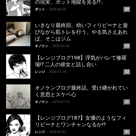
の現実、ポット地獄を見る!?」
ポット
-
2020-06-20
60
いきなり最終回。幼いフィリピーナと遊
びながら筋トレを行う。やる気さえあれ
ば、そこはジム
オノケン
-
2020-03-30
59
【レンジブログ198】浮気がバレて修羅
場!? 二人の彼女と話し合い
レンジ
-
2020-07-16
42
オノケンブログ最終話。受け継がれてい
く意思とスケベ心
オノケン
-
2019-07-15
41
【レンジブログ187】女優のようなフィ
リピーナとワンチャンなるか!?
レンジ
-
2020-07-01
41