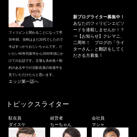
新ブログライター募集中！
あなたのフィリピンエピソ
ードを連載しませんか！？
フィリピンと関わることになって早
⇒
【お知らせ】クレマニ、
30年弱、当時はまだ20代でしたので
二周年！ ブログの「ライ
今はすっかりおじいちゃんです。だ
ターさん」と翻訳をしてく
いたい90年代前半から2000年頃にか
ださる方募集！
けてのお話です。立場も含め色々制
約のある中での元駐在員の珍道中を
見ていただけたらと思います。
エッジ第一話へ
トピックスライター
駐在員
経営者
会社員
ダイスケ
ちーちゃん
マシャ