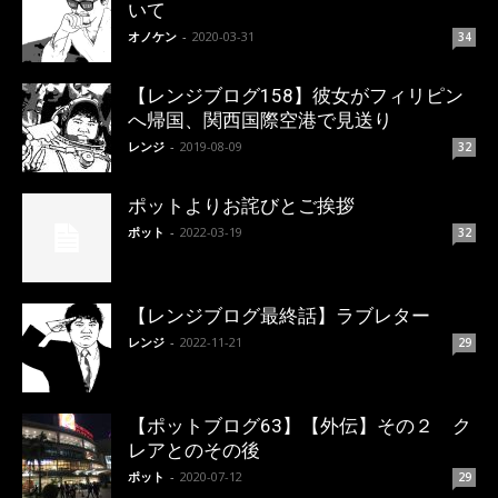
いて
オノケン
-
2020-03-31
34
【レンジブログ158】彼女がフィリピン
へ帰国、関西国際空港で見送り
レンジ
-
2019-08-09
32
ポットよりお詫びとご挨拶
ポット
-
2022-03-19
32
【レンジブログ最終話】ラブレター
レンジ
-
2022-11-21
29
【ポットブログ63】【外伝】その２ ク
レアとのその後
ポット
-
2020-07-12
29