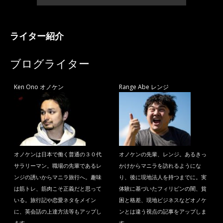
ライター紹介
ブログライター
Ken Ono オノケン
Range Abe レンジ
オノケンは日本で働く普通の３０代
オノケンの先輩、レンジ。あるきっ
サラリーマン。職場の先輩であるレ
かけからマニラを訪れるようにな
ンジの誘いからマニラ旅行へ。趣味
り、後に現地法人を持つまでに。実
は筋トレ、筋肉こそ正義だと思って
体験に基づいたフィリピンの闇、貧
いる。旅行記や恋愛ネタをメイン
困と格差、現地ビジネスなどオノケ
に、英会話の上達方法等もアップし
ンとは違う視点の記事をアップしま