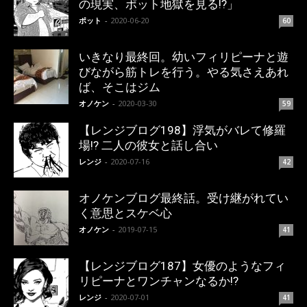
の現実、ポット地獄を見る!?」
ポット
-
2020-06-20
60
いきなり最終回。幼いフィリピーナと遊
びながら筋トレを行う。やる気さえあれ
ば、そこはジム
オノケン
-
2020-03-30
59
【レンジブログ198】浮気がバレて修羅
場!? 二人の彼女と話し合い
レンジ
-
2020-07-16
42
オノケンブログ最終話。受け継がれてい
く意思とスケベ心
オノケン
-
2019-07-15
41
【レンジブログ187】女優のようなフィ
リピーナとワンチャンなるか!?
レンジ
-
2020-07-01
41