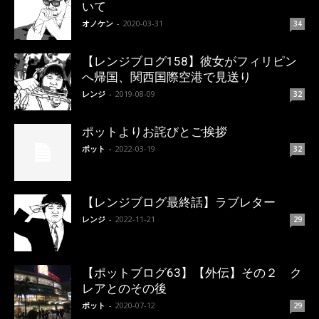
いて
オノケン
-
2020-03-31
34
【レンジブログ158】彼女がフィリピン
へ帰国、関西国際空港で見送り
レンジ
-
2019-08-09
32
ポットよりお詫びとご挨拶
ポット
-
2022-03-19
32
【レンジブログ最終話】ラブレター
レンジ
-
2022-11-21
29
【ポットブログ63】【外伝】その２ ク
レアとのその後
ポット
-
2020-07-12
29