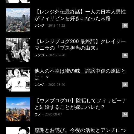
【レンジ外伝最終話】一人の日本人男性
がフィリピンを好きになった末路
レンジ
-
2019-11-22
40
【レンジブログ200 最終話】クレイジー
マニラの『ブス担当の由来』
レンジ
-
2020-07-20
36
他人の不幸は蜜の味、誹謗中傷の原因と
は！？
レンジ
-
2022-03-20
35
【ウメブログ10】除籍してフィリピーナ
と結婚することが嫁にバレた!?
ウメ
-
2020-08-07
34
感謝とお詫び。今後の活動とアンチにつ