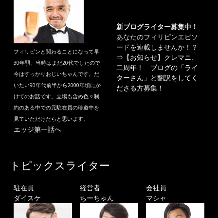
新ブログライター募集中！
あなたのフィリピンエピソ
ードを連載しませんか！？
フィリピンと関わることになって早
⇒
【お知らせ】クレマニ、
30年弱、当時はまだ20代でしたので
二周年！ ブログの「ライ
今はすっかりおじいちゃんです。だ
ターさん」と翻訳をしてく
いたい90年代前半から2000年頃にか
ださる方募集！
けてのお話です。立場も含め色々制
約のある中での元駐在員の珍道中を
見ていただけたらと思います。
エッジ第一話へ
トピックスライター
駐在員
経営者
会社員
ダイスケ
ちーちゃん
マシャ