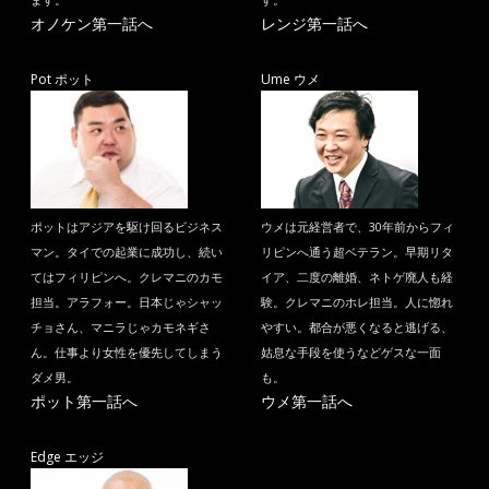
ます。
す。
オノケン第一話へ
レンジ第一話へ
Pot ポット
Ume ウメ
ポットはアジアを駆け回るビジネス
ウメは元経営者で、30年前からフィ
マン。タイでの起業に成功し、続い
リピンへ通う超ベテラン。早期リタ
てはフィリピンへ。クレマニのカモ
イア、二度の離婚、ネトゲ廃人も経
担当。アラフォー。日本じゃシャッ
験。クレマニのホレ担当。人に惚れ
チョさん、マニラじゃカモネギさ
やすい。都合が悪くなると逃げる、
ん。仕事より女性を優先してしまう
姑息な手段を使うなどゲスな一面
ダメ男。
も。
ポット第一話へ
ウメ第一話へ
Edge エッジ