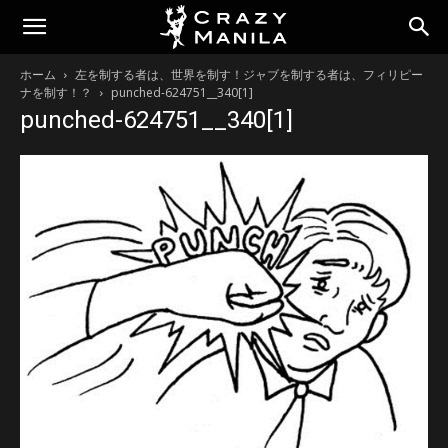
ホーム
左を制する者は、世界を制す！ジャブを制する者は、フィリピー
ナを制す！？
punched-624751__340[1]
punched-624751__340[1]