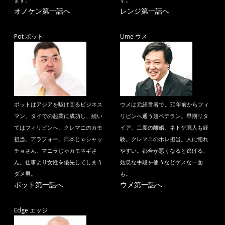
ます。
す。
オノケン第一話へ
レンジ第一話へ
Pot ポット
Ume ウメ
ポットはアジアを駆け回るビジネス
ウメは元経営者で、30年前からフィ
マン。タイでの起業に成功し、続い
リピンへ通う超ベテラン。早期リタ
てはフィリピンへ。クレマニのカモ
イア、二度の離婚、ネトゲ廃人も経
担当。アラフォー。日本じゃシャッ
験。クレマニのホレ担当。人に惚れ
チョさん、マニラじゃカモネギさ
やすい。都合が悪くなると逃げる、
ん。仕事より女性を優先してしまう
姑息な手段を使うなどゲスな一面
ダメ男。
も。
ポット第一話へ
ウメ第一話へ
Edge エッジ