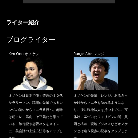
ライター紹介
ブログライター
Ken Ono オノケン
Range Abe レンジ
オノケンは日本で働く普通の３０代
オノケンの先輩、レンジ。あるきっ
サラリーマン。職場の先輩であるレ
かけからマニラを訪れるようにな
ンジの誘いからマニラ旅行へ。趣味
り、後に現地法人を持つまでに。実
は筋トレ、筋肉こそ正義だと思って
体験に基づいたフィリピンの闇、貧
いる。旅行記や恋愛ネタをメイン
困と格差、現地ビジネスなどオノケ
に、英会話の上達方法等もアップし
ンとは違う視点の記事をアップしま