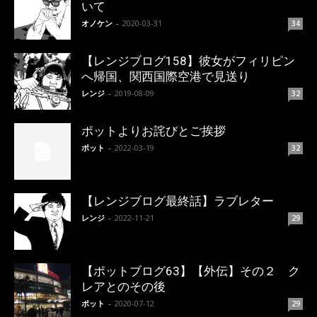
いて
オノケン
-
2020-03-31
34
【レンジブログ158】彼女がフィリピン
へ帰国、関西国際空港で見送り
レンジ
-
2019-08-09
32
ポットよりお詫びとご挨拶
ポット
-
2022-03-19
32
【レンジブログ最終話】ラブレター
レンジ
-
2022-11-21
29
【ポットブログ63】【外伝】その２ ク
レアとのその後
ポット
-
2020-07-12
29