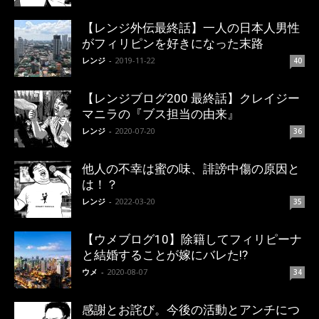
【レンジ外伝最終話】一人の日本人男性
がフィリピンを好きになった末路
レンジ
-
2019-11-22
40
【レンジブログ200 最終話】クレイジー
マニラの『ブス担当の由来』
レンジ
-
2020-07-20
36
他人の不幸は蜜の味、誹謗中傷の原因と
は！？
レンジ
-
2022-03-20
35
【ウメブログ10】除籍してフィリピーナ
と結婚することが嫁にバレた!?
ウメ
-
2020-08-07
34
感謝とお詫び。今後の活動とアンチにつ