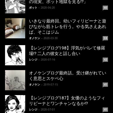
の現実、ポット地獄を見る!?」
ポット
-
2020-06-20
60
いきなり最終回。幼いフィリピーナと遊
びながら筋トレを行う。やる気さえあれ
ば、そこはジム
オノケン
-
2020-03-30
59
【レンジブログ198】浮気がバレて修羅
場!? 二人の彼女と話し合い
レンジ
-
2020-07-16
42
オノケンブログ最終話。受け継がれてい
く意思とスケベ心
オノケン
-
2019-07-15
41
【レンジブログ187】女優のようなフィ
リピーナとワンチャンなるか!?
レンジ
-
2020-07-01
41