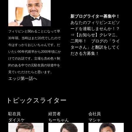
新ブログライター募集中！
あなたのフィリピンエピソ
ードを連載しませんか！？
フィリピンと関わることになって早
⇒
【お知らせ】クレマニ、
30年弱、当時はまだ20代でしたので
二周年！ ブログの「ライ
今はすっかりおじいちゃんです。だ
ターさん」と翻訳をしてく
いたい90年代前半から2000年頃にか
ださる方募集！
けてのお話です。立場も含め色々制
約のある中での元駐在員の珍道中を
見ていただけたらと思います。
エッジ第一話へ
トピックスライター
駐在員
経営者
会社員
ダイスケ
ちーちゃん
マシャ