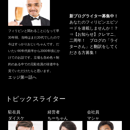
新ブログライター募集中！
あなたのフィリピンエピソ
ードを連載しませんか！？
フィリピンと関わることになって早
⇒
【お知らせ】クレマニ、
30年弱、当時はまだ20代でしたので
二周年！ ブログの「ライ
今はすっかりおじいちゃんです。だ
ターさん」と翻訳をしてく
いたい90年代前半から2000年頃にか
ださる方募集！
けてのお話です。立場も含め色々制
約のある中での元駐在員の珍道中を
見ていただけたらと思います。
エッジ第一話へ
トピックスライター
駐在員
経営者
会社員
ダイスケ
ちーちゃん
マシャ