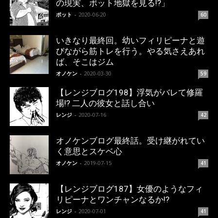
の現実、ポット地獄を見る!?」
ポット
-
2020-06-20
60
いきなり最終回。幼いフィリピーナと遊
びながら筋トレを行う。やる気さえあれ
ば、そこはジム
オノケン
-
2020-03-30
59
【レンジブログ198】浮気がバレて修羅
場!? 二人の彼女と話し合い
レンジ
-
2020-07-16
42
オノケンブログ最終話。受け継がれてい
く意思とスケベ心
オノケン
-
2019-07-15
41
【レンジブログ187】女優のようなフィ
リピーナとワンチャンなるか!?
レンジ
-
2020-07-01
41