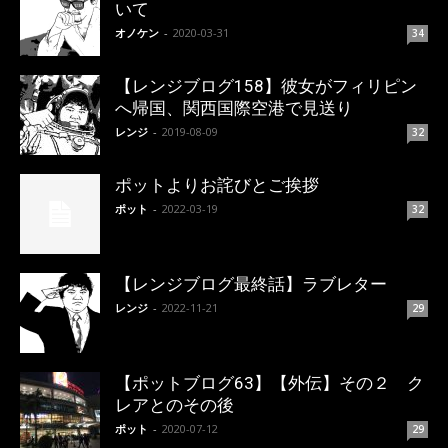
いて
オノケン
-
2020-03-31
34
【レンジブログ158】彼女がフィリピン
へ帰国、関西国際空港で見送り
レンジ
-
2019-08-09
32
ポットよりお詫びとご挨拶
ポット
-
2022-03-19
32
【レンジブログ最終話】ラブレター
レンジ
-
2022-11-21
29
【ポットブログ63】【外伝】その２ ク
レアとのその後
ポット
-
2020-07-12
29