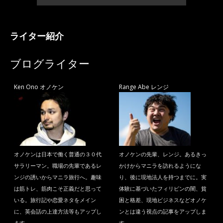
ライター紹介
ブログライター
Ken Ono オノケン
Range Abe レンジ
オノケンは日本で働く普通の３０代
オノケンの先輩、レンジ。あるきっ
サラリーマン。職場の先輩であるレ
かけからマニラを訪れるようにな
ンジの誘いからマニラ旅行へ。趣味
り、後に現地法人を持つまでに。実
は筋トレ、筋肉こそ正義だと思って
体験に基づいたフィリピンの闇、貧
いる。旅行記や恋愛ネタをメイン
困と格差、現地ビジネスなどオノケ
に、英会話の上達方法等もアップし
ンとは違う視点の記事をアップしま
ます。
す。