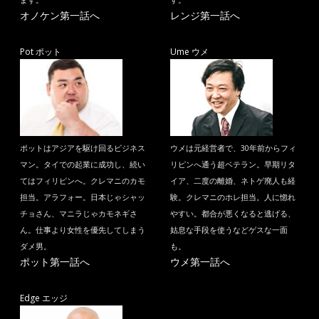
オノケン第一話へ
レンジ第一話へ
Pot ポット
Ume ウメ
ポットはアジアを駆け回るビジネス
ウメは元経営者で、30年前からフィ
マン。タイでの起業に成功し、続い
リピンへ通う超ベテラン。早期リタ
てはフィリピンへ。クレマニのカモ
イア、二度の離婚、ネトゲ廃人も経
担当。アラフォー。日本じゃシャッ
験。クレマニのホレ担当。人に惚れ
チョさん、マニラじゃカモネギさ
やすい。都合が悪くなると逃げる、
ん。仕事より女性を優先してしまう
姑息な手段を使うなどゲスな一面
ダメ男。
も。
ポット第一話へ
ウメ第一話へ
Edge エッジ