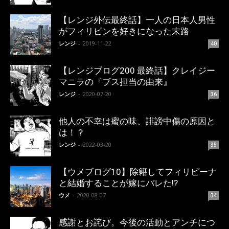
【レンジ外伝最終話】一人の日本人男性
がフィリピンを好きになった末路
レンジ
-
2019-11-22
40
【レンジブログ200 最終話】クレイジー
マニラの『ブス担当の由来』
レンジ
-
2020-07-20
36
他人の不幸は蜜の味、誹謗中傷の原因と
は！？
レンジ
-
2022-03-20
35
【ウメブログ10】除籍してフィリピーナ
と結婚することが嫁にバレた!?
ウメ
-
2020-08-07
34
感謝とお詫び。今後の活動とアンチにつ