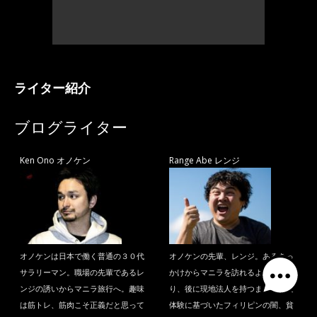
ライター紹介
ブログライター
Ken Ono オノケン
Range Abe レンジ
オノケンは日本で働く普通の３０代
オノケンの先輩、レンジ。あるきっ
サラリーマン。職場の先輩であるレ
かけからマニラを訪れるようにな
ンジの誘いからマニラ旅行へ。趣味
り、後に現地法人を持つまでに。実
は筋トレ、筋肉こそ正義だと思って
体験に基づいたフィリピンの闇、貧