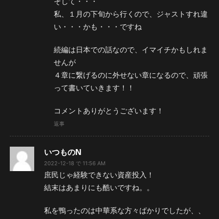
そして・・・
私、１月の下旬から行くので、ジャストすれ違
い・・・かも・・・ですね
続編は日本での話なので、イマイチかもしれま
せんが
４章に繋げるのに外せない章になるので、頑張
って書いていきます！！
コメントありがとうございます！
返事
いつものN
2022-12-18 で 11:56 AM
庶民じゃ経験できない資産投入！
結末はあまりにも酷いですね。。
私を鴨ったのは中華系な方々ばかりでしたが、、