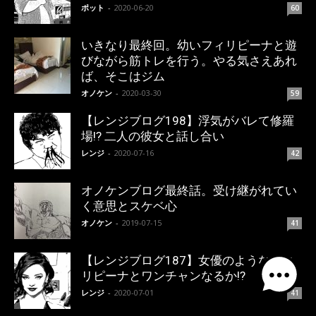
ポット
-
2020-06-20
60
いきなり最終回。幼いフィリピーナと遊
びながら筋トレを行う。やる気さえあれ
ば、そこはジム
オノケン
-
2020-03-30
59
【レンジブログ198】浮気がバレて修羅
場!? 二人の彼女と話し合い
レンジ
-
2020-07-16
42
オノケンブログ最終話。受け継がれてい
く意思とスケベ心
オノケン
-
2019-07-15
41
【レンジブログ187】女優のようなフィ
リピーナとワンチャンなるか!?
レンジ
-
2020-07-01
41