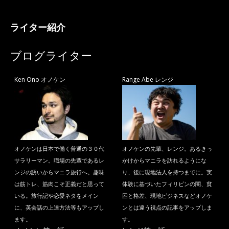
ライター紹介
ブログライター
Ken Ono オノケン
Range Abe レンジ
オノケンは日本で働く普通の３０代
オノケンの先輩、レンジ。あるきっ
サラリーマン。職場の先輩であるレ
かけからマニラを訪れるようにな
ンジの誘いからマニラ旅行へ。趣味
り、後に現地法人を持つまでに。実
は筋トレ、筋肉こそ正義だと思って
体験に基づいたフィリピンの闇、貧
いる。旅行記や恋愛ネタをメイン
困と格差、現地ビジネスなどオノケ
に、英会話の上達方法等もアップし
ンとは違う視点の記事をアップしま
ます。
す。