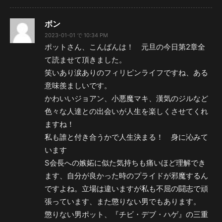
ボン
2023-01-01 で 10:34 PM
ポットさん、こんばんは！ 元旦の今日第2章全
て読ませて頂きました。
笑いあり涙ありのフィリピンライフですね、ある
意味羨ましいです。
かわいいジョアン、小悪魔マキ、漢気のジルなど
色々な人達との出会いが人生を楽しくさせてくれ
ますね！
私も誰と付き合うかで人生決まる！ 身に沁みて
います
S会長への嫉妬に似た気持ちも痛いほど理解でき
ます、自分が良かった時のプライドが邪魔するん
ですよね。立場は違いますが私も不屈の闘志で頑
張っています、また懲りない男でもあります。
懲りない男ポット、『チビ・デブ・ハゲ』の三重