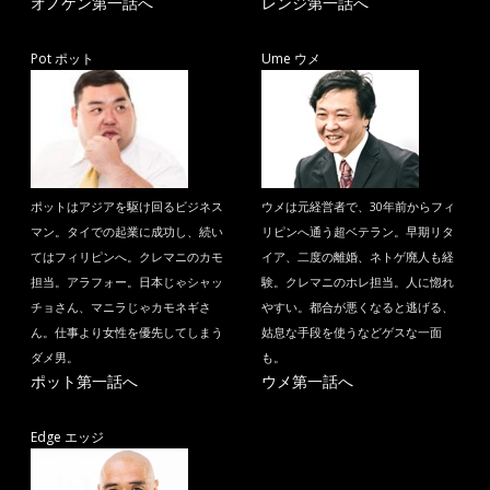
オノケン第一話へ
レンジ第一話へ
Pot ポット
Ume ウメ
ポットはアジアを駆け回るビジネス
ウメは元経営者で、30年前からフィ
マン。タイでの起業に成功し、続い
リピンへ通う超ベテラン。早期リタ
てはフィリピンへ。クレマニのカモ
イア、二度の離婚、ネトゲ廃人も経
担当。アラフォー。日本じゃシャッ
験。クレマニのホレ担当。人に惚れ
チョさん、マニラじゃカモネギさ
やすい。都合が悪くなると逃げる、
ん。仕事より女性を優先してしまう
姑息な手段を使うなどゲスな一面
ダメ男。
も。
ポット第一話へ
ウメ第一話へ
Edge エッジ