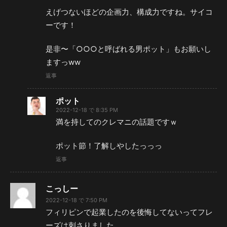
えげつないほどの企画力、構成力ですね。サイコ
ーです！
是非〜「○○○と呼ばれる男ポット」もお願いし
ますっww
返事
ポット
2022-12-18 で 8:35 PM
満を持してのクレマニの話題ですｗ
ポット節！了解しやしたっっっ
返事
こっしー
2022-12-18 で 7:50 PM
フィリピンで起業したのを後悔してないってフレ
ーズは刺さりました。