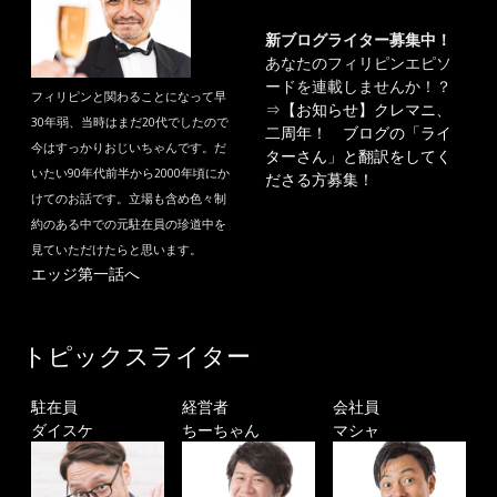
新ブログライター募集中！
あなたのフィリピンエピソ
ードを連載しませんか！？
フィリピンと関わることになって早
⇒
【お知らせ】クレマニ、
30年弱、当時はまだ20代でしたので
二周年！ ブログの「ライ
今はすっかりおじいちゃんです。だ
ターさん」と翻訳をしてく
いたい90年代前半から2000年頃にか
ださる方募集！
けてのお話です。立場も含め色々制
約のある中での元駐在員の珍道中を
見ていただけたらと思います。
エッジ第一話へ
トピックスライター
駐在員
経営者
会社員
ダイスケ
ちーちゃん
マシャ