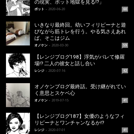
の現実、ポット地獄を見る!?」
ポット
-
2020-06-20
60
いきなり最終回。幼いフィリピーナと遊
びながら筋トレを行う。やる気さえあれ
ば、そこはジム
オノケン
-
2020-03-30
59
【レンジブログ198】浮気がバレて修羅
場!? 二人の彼女と話し合い
レンジ
-
2020-07-16
42
オノケンブログ最終話。受け継がれてい
く意思とスケベ心
オノケン
-
2019-07-15
41
【レンジブログ187】女優のようなフィ
リピーナとワンチャンなるか!?
レンジ
-
2020-07-01
41