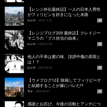
【レンジ外伝最終話】一人の日本人男性
がフィリピンを好きになった末路
レンジ
-
2019-11-22
40
【レンジブログ200 最終話】クレイジー
マニラの『ブス担当の由来』
レンジ
-
2020-07-20
36
他人の不幸は蜜の味、誹謗中傷の原因と
は！？
レンジ
-
2022-03-20
35
【ウメブログ10】除籍してフィリピーナ
と結婚することが嫁にバレた!?
ウメ
-
2020-08-07
34
感謝とお詫び。今後の活動とアンチにつ