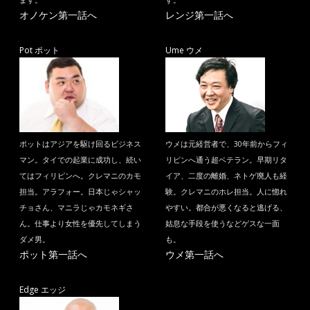
ます。
す。
オノケン第一話へ
レンジ第一話へ
Pot ポット
Ume ウメ
ポットはアジアを駆け回るビジネス
ウメは元経営者で、30年前からフィ
マン。タイでの起業に成功し、続い
リピンへ通う超ベテラン。早期リタ
てはフィリピンへ。クレマニのカモ
イア、二度の離婚、ネトゲ廃人も経
担当。アラフォー。日本じゃシャッ
験。クレマニのホレ担当。人に惚れ
チョさん、マニラじゃカモネギさ
やすい。都合が悪くなると逃げる、
ん。仕事より女性を優先してしまう
姑息な手段を使うなどゲスな一面
ダメ男。
も。
ポット第一話へ
ウメ第一話へ
Edge エッジ