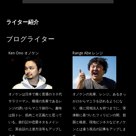
ライター紹介
ブログライター
Ken Ono オノケン
Range Abe レンジ
オノケンは日本で働く普通の３０代
オノケンの先輩、レンジ。あるきっ
サラリーマン。職場の先輩であるレ
かけからマニラを訪れるようにな
ンジの誘いからマニラ旅行へ。趣味
り、後に現地法人を持つまでに。実
は筋トレ、筋肉こそ正義だと思って
体験に基づいたフィリピンの闇、貧
いる。旅行記や恋愛ネタをメイン
困と格差、現地ビジネスなどオノケ
に、英会話の上達方法等もアップし
ンとは違う視点の記事をアップしま