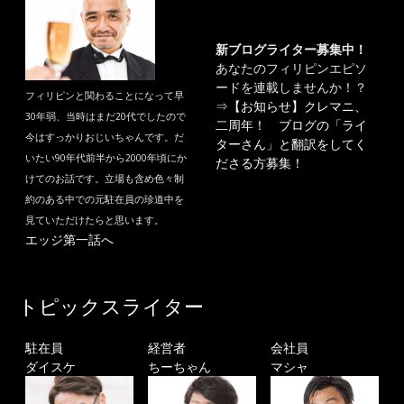
新ブログライター募集中！
あなたのフィリピンエピソ
ードを連載しませんか！？
フィリピンと関わることになって早
⇒
【お知らせ】クレマニ、
30年弱、当時はまだ20代でしたので
二周年！ ブログの「ライ
今はすっかりおじいちゃんです。だ
ターさん」と翻訳をしてく
いたい90年代前半から2000年頃にか
ださる方募集！
けてのお話です。立場も含め色々制
約のある中での元駐在員の珍道中を
見ていただけたらと思います。
エッジ第一話へ
トピックスライター
駐在員
経営者
会社員
ダイスケ
ちーちゃん
マシャ