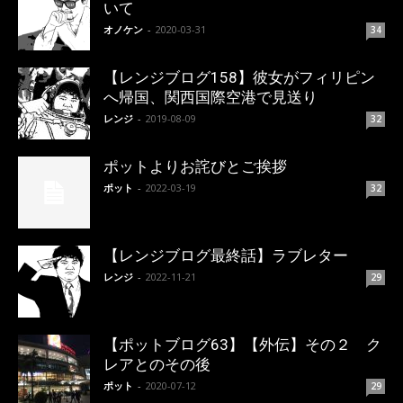
いて
オノケン
-
2020-03-31
34
【レンジブログ158】彼女がフィリピン
へ帰国、関西国際空港で見送り
レンジ
-
2019-08-09
32
ポットよりお詫びとご挨拶
ポット
-
2022-03-19
32
【レンジブログ最終話】ラブレター
レンジ
-
2022-11-21
29
【ポットブログ63】【外伝】その２ ク
レアとのその後
ポット
-
2020-07-12
29