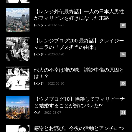
【レンジ外伝最終話】一人の日本人男性
がフィリピンを好きになった末路
レンジ
-
2019-11-22
40
【レンジブログ200 最終話】クレイジー
マニラの『ブス担当の由来』
レンジ
-
2020-07-20
36
他人の不幸は蜜の味、誹謗中傷の原因と
は！？
レンジ
-
2022-03-20
35
【ウメブログ10】除籍してフィリピーナ
と結婚することが嫁にバレた!?
ウメ
-
2020-08-07
34
感謝とお詫び。今後の活動とアンチにつ