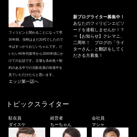
新ブログライター募集中！
あなたのフィリピンエピソ
ードを連載しませんか！？
フィリピンと関わることになって早
⇒
【お知らせ】クレマニ、
30年弱、当時はまだ20代でしたので
二周年！ ブログの「ライ
今はすっかりおじいちゃんです。だ
ターさん」と翻訳をしてく
いたい90年代前半から2000年頃にか
ださる方募集！
けてのお話です。立場も含め色々制
約のある中での元駐在員の珍道中を
見ていただけたらと思います。
エッジ第一話へ
トピックスライター
駐在員
経営者
会社員
ダイスケ
ちーちゃん
マシャ