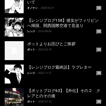
いて
オノケン
-
2020-03-31
34
【レンジブログ158】彼女がフィリピン
へ帰国、関西国際空港で見送り
レンジ
-
2019-08-09
32
ポットよりお詫びとご挨拶
ポット
-
2022-03-19
32
【レンジブログ最終話】ラブレター
レンジ
-
2022-11-21
29
【ポットブログ63】【外伝】その２ ク
レアとのその後
ポット
-
2020-07-12
29