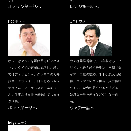
ます。
す。
オノケン第一話へ
レンジ第一話へ
Pot ポット
Ume ウメ
ポットはアジアを駆け回るビジネス
ウメは元経営者で、30年前からフィ
マン。タイでの起業に成功し、続い
リピンへ通う超ベテラン。早期リタ
てはフィリピンへ。クレマニのカモ
イア、二度の離婚、ネトゲ廃人も経
担当。アラフォー。日本じゃシャッ
験。クレマニのホレ担当。人に惚れ
チョさん、マニラじゃカモネギさ
やすい。都合が悪くなると逃げる、
ん。仕事より女性を優先してしまう
姑息な手段を使うなどゲスな一面
ダメ男。
も。
ポット第一話へ
ウメ第一話へ
Edge エッジ