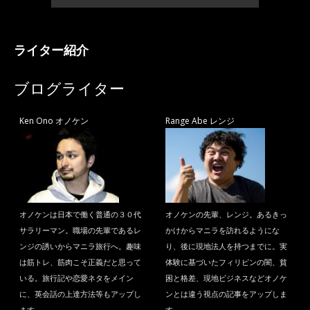
ライター紹介
ブログライター
Ken Ono オノケン
Range Abe レンジ
オノケンは日本で働く普通の３０代
オノケンの先輩、レンジ。あるきっ
サラリーマン。職場の先輩であるレ
かけからマニラを訪れるようにな
ンジの誘いからマニラ旅行へ。趣味
り、後に現地法人を持つまでに。実
は筋トレ、筋肉こそ正義だと思って
体験に基づいたフィリピンの闇、貧
いる。旅行記や恋愛ネタをメイン
困と格差、現地ビジネスなどオノケ
に、英会話の上達方法等もアップし
ンとは違う視点の記事をアップしま