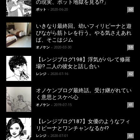
の現実、ポット地獄を見る!?」
ポット
-
2020-06-20
60
いきなり最終回。幼いフィリピーナと遊
びながら筋トレを行う。やる気さえあれ
ば、そこはジム
オノケン
-
2020-03-30
59
【レンジブログ198】浮気がバレて修羅
場!? 二人の彼女と話し合い
レンジ
-
2020-07-16
42
オノケンブログ最終話。受け継がれてい
く意思とスケベ心
オノケン
-
2019-07-15
41
【レンジブログ187】女優のようなフィ
リピーナとワンチャンなるか!?
レンジ
-
2020-07-01
41