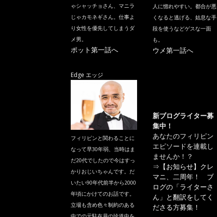
ゃシャッチョさん、マニラ
人に惚れやすい。都合が悪
じゃカモネギさん。仕事よ
くなると逃げる、姑息な手
り女性を優先してしまうダ
段を使うなどゲスな一面
メ男。
も。
ポット第一話へ
ウメ第一話へ
Edge エッジ
新ブログライター募
集中！
あなたのフィリピン
フィリピンと関わることに
エピソードを連載し
なって早30年弱、当時はま
ませんか！？
だ20代でしたので今はすっ
⇒
【お知らせ】クレ
かりおじいちゃんです。だ
マニ、二周年！ ブ
いたい90年代前半から2000
ログの「ライターさ
年頃にかけてのお話です。
ん」と翻訳をしてく
立場も含め色々制約のある
ださる方募集！
中での元駐在員の珍道中を