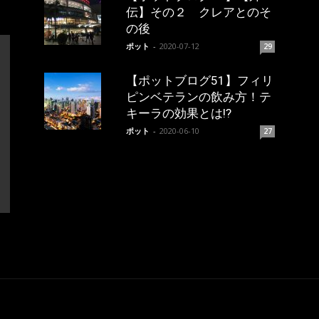
伝】その２ クレアとのそ
の後
ポット
-
2020-07-12
29
【ポットブログ51】フィリ
ピンベテランの飲み方！テ
キーラの効果とは!?
ポット
-
2020-06-10
27