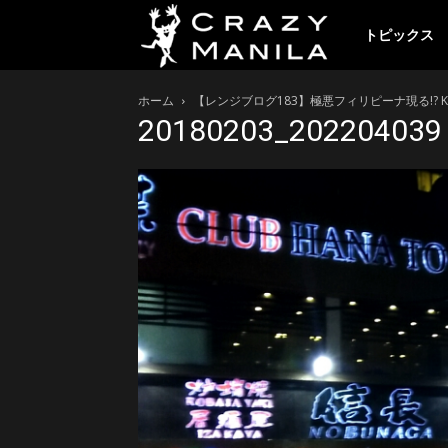
ク
トピックス
ホーム
【レンジブログ183】極悪フィリピーナ現る!? 
レ
20180203_202204039
イ
ジ
ー
マ