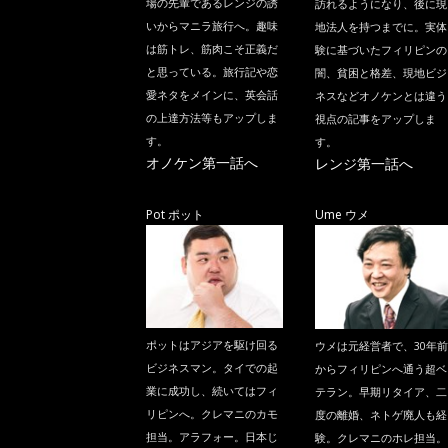
場の先輩であるレンジの誘
訪れるようになり、後に現
いからマニラ旅行へ。趣味
地法人を持つまでに。実体
は筋トレ、筋肉こそ正義だ
験に基づいたフィリピンの
と思っている。旅行記や恋
闇、貧困と格差、現地ビジ
愛ネタをメインに、英会話
ネスなどオノケンとは違う
の上達方法等もアップしま
視点の記事をアップしま
す。
す。
オノケン第一話へ
レンジ第一話へ
Pot ポット
Ume ウメ
ポットはアジアを駆け回る
ウメは元経営者で、30年前
ビジネスマン。タイでの起
からフィリピンへ通う超ベ
業に成功し、続いてはフィ
テラン。早期リタイア、二
リピンへ。クレマニのカモ
度の離婚、ネトゲ廃人も経
担当。アラフォー。日本じ
験。クレマニのホレ担当。