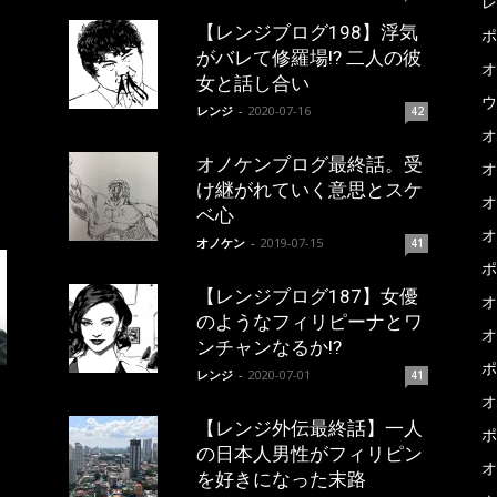
レ
【レンジブログ198】浮気
ポ
がバレて修羅場!? 二人の彼
オ
女と話し合い
ウ
レンジ
-
2020-07-16
42
オ
オノケンブログ最終話。受
オ
け継がれていく意思とスケ
オ
ベ心
オ
オノケン
-
2019-07-15
41
ポ
【レンジブログ187】女優
オ
のようなフィリピーナとワ
オ
ンチャンなるか!?
ポ
レンジ
-
2020-07-01
41
オ
【レンジ外伝最終話】一人
ポ
の日本人男性がフィリピン
オ
を好きになった末路