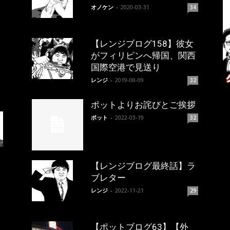
オノケン
-
2020-03-31
34
【レンジブログ158】彼女
がフィリピンへ帰国、関西
国際空港で見送り
レンジ
-
2019-08-09
32
ポットよりお詫びとご挨拶
ポット
-
2022-03-19
32
【レンジブログ最終話】ラ
ブレター
レンジ
-
2022-11-21
29
【ポットブログ63】【外