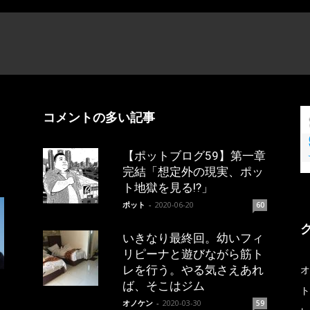
コメントの多い記事
【ポットブログ59】第一章
完結「想定外の現実、ポッ
ト地獄を見る!?」
ポット
-
2020-06-20
60
いきなり最終回。幼いフィ
リピーナと遊びながら筋ト
レを行う。やる気さえあれ
オ
ば、そこはジム
ト
オノケン
-
2020-03-30
59