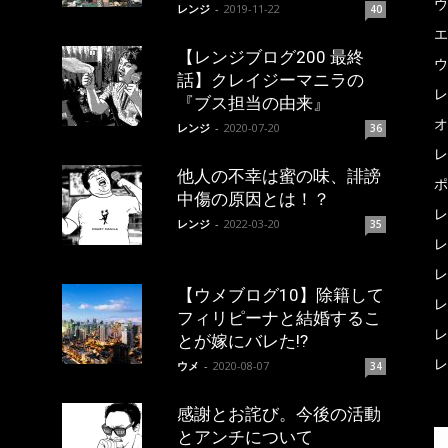
ウ
レンジ
-
2019-11-22
40
エ
【レンジブログ200 最終
ウ
話】クレイジーマニラの
レ
『ブス担当の由来』
オ
レンジ
-
2020-07-20
36
レ
他人の不幸は蜜の味、誹謗
ポ
中傷の原因とは！？
レ
レンジ
-
2022-03-20
35
レ
レ
【ウメブログ10】除籍して
レ
フィリピーナと結婚するこ
レ
とが嫁にバレた!?
レ
ウメ
-
2020-08-07
34
感謝とお詫び。今後の活動
とアンチについて