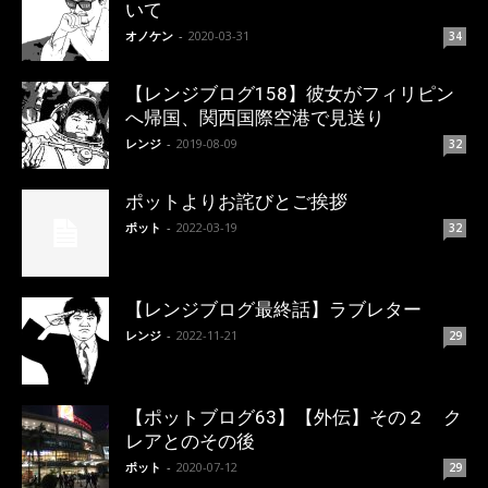
いて
オノケン
-
2020-03-31
34
【レンジブログ158】彼女がフィリピン
へ帰国、関西国際空港で見送り
レンジ
-
2019-08-09
32
ポットよりお詫びとご挨拶
ポット
-
2022-03-19
32
【レンジブログ最終話】ラブレター
レンジ
-
2022-11-21
29
【ポットブログ63】【外伝】その２ ク
レアとのその後
ポット
-
2020-07-12
29