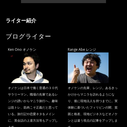
ライター紹介
ブログライター
Ken Ono オノケン
Range Abe レンジ
オノケンは日本で働く普通の３０代
オノケンの先輩、レンジ。あるきっ
サラリーマン。職場の先輩であるレ
かけからマニラを訪れるようにな
ンジの誘いからマニラ旅行へ。趣味
り、後に現地法人を持つまでに。実
は筋トレ、筋肉こそ正義だと思って
体験に基づいたフィリピンの闇、貧
いる。旅行記や恋愛ネタをメイン
困と格差、現地ビジネスなどオノケ
に、英会話の上達方法等もアップし
ンとは違う視点の記事をアップしま