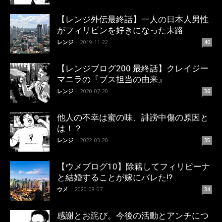
【レンジ外伝最終話】一人の日本人男性
がフィリピンを好きになった末路
レンジ
-
2019-11-22
40
【レンジブログ200 最終話】クレイジー
マニラの『ブス担当の由来』
レンジ
-
2020-07-20
36
他人の不幸は蜜の味、誹謗中傷の原因と
は！？
レンジ
-
2022-03-20
35
【ウメブログ10】除籍してフィリピーナ
と結婚することが嫁にバレた!?
ウメ
-
2020-08-07
34
感謝とお詫び。今後の活動とアンチにつ