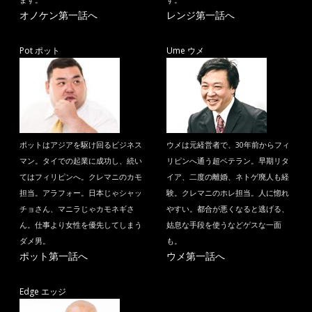
ます。
す。
オノケン第一話へ
レンジ第一話へ
Pot ポット
Ume ウメ
ポットはアジアを駆け回るビジネス
ウメは元経営者で、30年前からフィ
マン。タイでの起業に成功し、続い
リピンへ通う超ベテラン。早期リタ
てはフィリピンへ。クレマニのカモ
イア、二度の離婚、ネトゲ廃人も経
担当。アラフォー。日本じゃシャッ
験。クレマニのホレ担当。人に惚れ
チョさん、マニラじゃカモネギさ
やすい。都合が悪くなると逃げる、
ん。仕事より女性を優先してしまう
姑息な手段を使うなどゲスな一面
ダメ男。
も。
ポット第一話へ
ウメ第一話へ
Edge エッジ