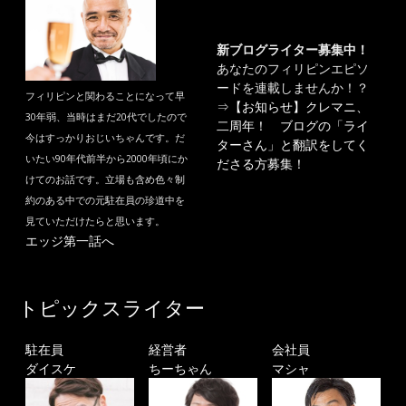
新ブログライター募集中！
あなたのフィリピンエピソ
ードを連載しませんか！？
フィリピンと関わることになって早
⇒
【お知らせ】クレマニ、
30年弱、当時はまだ20代でしたので
二周年！ ブログの「ライ
今はすっかりおじいちゃんです。だ
ターさん」と翻訳をしてく
いたい90年代前半から2000年頃にか
ださる方募集！
けてのお話です。立場も含め色々制
約のある中での元駐在員の珍道中を
見ていただけたらと思います。
エッジ第一話へ
トピックスライター
駐在員
経営者
会社員
ダイスケ
ちーちゃん
マシャ