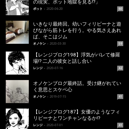
の現実、ポット地獄を見る!?」
ポット
-
2020-06-20
60
いきなり最終回。幼いフィリピーナと遊
びながら筋トレを行う。やる気さえあれ
ば、そこはジム
オノケン
-
2020-03-30
59
【レンジブログ198】浮気がバレて修羅
場!? 二人の彼女と話し合い
レンジ
-
2020-07-16
42
オノケンブログ最終話。受け継がれてい
く意思とスケベ心
オノケン
-
2019-07-15
41
【レンジブログ187】女優のようなフィ
リピーナとワンチャンなるか!?
レンジ
-
2020-07-01
41