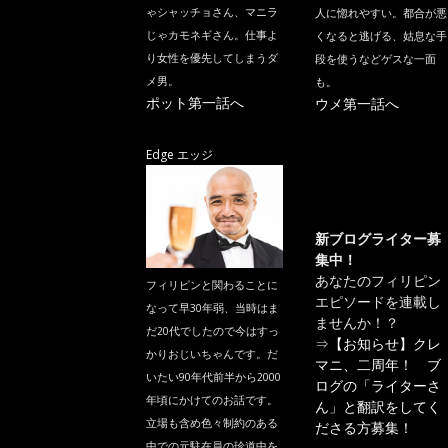
ゃシャッチョさん、マニラ
人に惚れやすい。都合が悪
じゃカモネギさん。仕事よ
くなると逃げる、姑息な手
り女性を優先してしまうダ
段を使うなどゲスな一面
メ男。
も。
ポット第一話へ
ウメ第一話へ
Edge エッジ
新ブログライター募
集中！
あなたのフィリピン
フィリピンと関わることに
エピソードを連載し
なって早30年弱、当時はま
ませんか！？
だ20代でしたので今はすっ
⇒
【お知らせ】クレ
かりおじいちゃんです。だ
マニ、二周年！ ブ
いたい90年代前半から2000
ログの「ライターさ
年頃にかけてのお話です。
ん」と翻訳をしてく
立場も含め色々制約のある
ださる方募集！
中での元駐在員の珍道中を