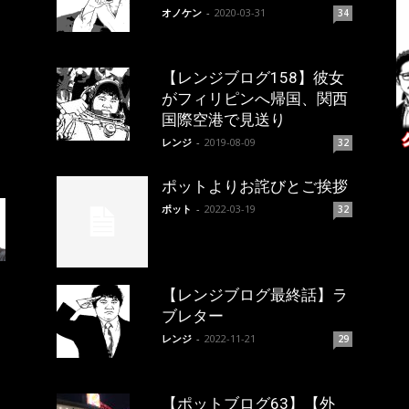
オノケン
-
2020-03-31
34
【レンジブログ158】彼女
がフィリピンへ帰国、関西
国際空港で見送り
レンジ
-
2019-08-09
32
ポットよりお詫びとご挨拶
ポット
-
2022-03-19
32
【レンジブログ最終話】ラ
ブレター
レンジ
-
2022-11-21
29
【ポットブログ63】【外