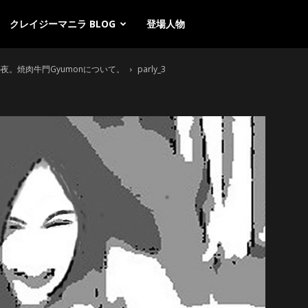
クレイジーマニラ BLOG
登場人物
夜。焼肉牛門Gyumonについて。
parly_3