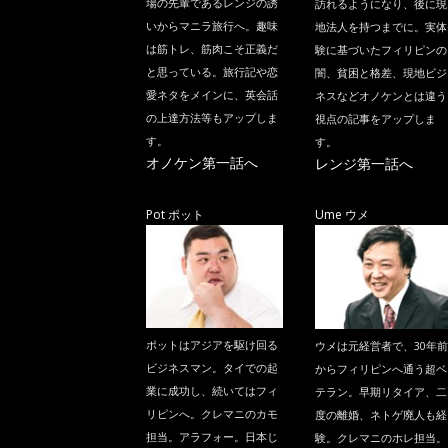
場の先輩であるレンジの誘
訪れるようになり、後に現
いからマニラ旅行へ。趣味
地法人を持つまでに。実体
は筋トレ、筋肉こそ正義だ
験に基づいたフィリピンの
と思っている。旅行記や恋
闇、貧困と格差、現地ビジ
愛ネタをメインに、英会話
ネスなどオノケンとは違う
の上達方法等もアップしま
視点の記事をアップしま
す。
す。
オノケン第一話へ
レンジ第一話へ
Pot ポット
Ume ウメ
ポットはアジアを駆け回る
ウメは元経営者で、30年前
ビジネスマン。タイでの起
からフィリピンへ通う超ベ
業に成功し、続いてはフィ
テラン。早期リタイア、二
リピンへ。クレマニのカモ
度の離婚、ネトゲ廃人も経
担当。アラフォー。日本じ
験。クレマニのホレ担当。