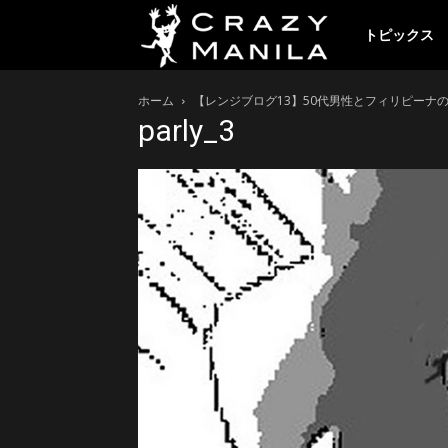
ク
トピックス
ホーム
【レンジブログ13】50代男性とフィリピーナの
レ
parly_3
イ
ジ
ー
マ