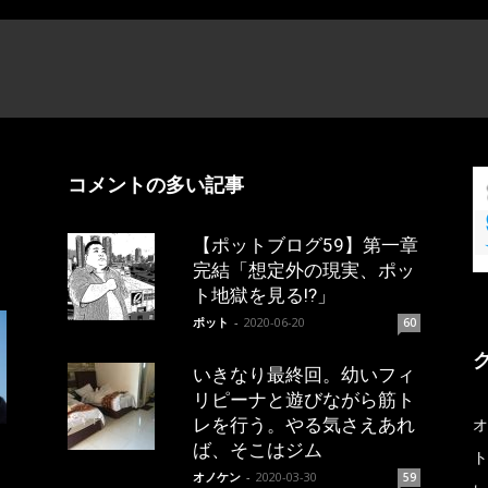
コメントの多い記事
【ポットブログ59】第一章
完結「想定外の現実、ポッ
ト地獄を見る!?」
ポット
-
2020-06-20
60
いきなり最終回。幼いフィ
リピーナと遊びながら筋ト
レを行う。やる気さえあれ
オ
ば、そこはジム
ト
オノケン
-
2020-03-30
59