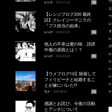
ウ
レンジ
-
2019-11-22
40
エ
【レンジブログ200 最終
ウ
話】クレイジーマニラの
レ
『ブス担当の由来』
オ
レンジ
-
2020-07-20
36
レ
他人の不幸は蜜の味、誹謗
ポ
中傷の原因とは！？
レ
レンジ
-
2022-03-20
35
レ
レ
【ウメブログ10】除籍して
レ
フィリピーナと結婚するこ
レ
とが嫁にバレた!?
レ
ウメ
-
2020-08-07
34
感謝とお詫び。今後の活動
とアンチについて