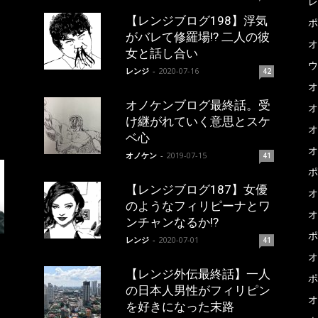
レ
【レンジブログ198】浮気
ポ
がバレて修羅場!? 二人の彼
オ
女と話し合い
ウ
レンジ
-
2020-07-16
42
オ
オノケンブログ最終話。受
オ
け継がれていく意思とスケ
オ
ベ心
オ
オノケン
-
2019-07-15
41
ポ
【レンジブログ187】女優
オ
のようなフィリピーナとワ
オ
ンチャンなるか!?
ポ
レンジ
-
2020-07-01
41
オ
【レンジ外伝最終話】一人
ポ
の日本人男性がフィリピン
オ
を好きになった末路