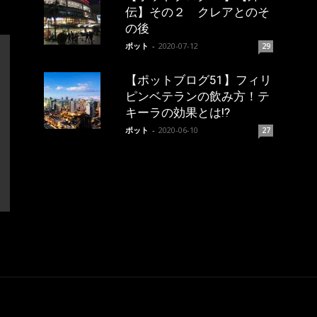
伝】その２ クレアとのそ
の後
ポット
-
2020-07-12
29
【ポットブログ51】フィリ
ピンベテランの飲み方！テ
キーラの効果とは!?
ポット
-
2020-06-10
27