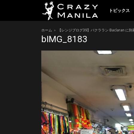
ク
トピックス
ホーム
【レンジブログ39】バクララン Baclaran 
レ
bIMG_8183
イ
ジ
ー
マ