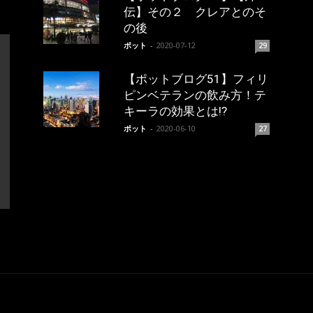
伝】その２ クレアとのそ
の後
ポット
-
2020-07-12
29
【ポットブログ51】フィリ
ピンベテランの飲み方！テ
キーラの効果とは!?
ポット
-
2020-06-10
27