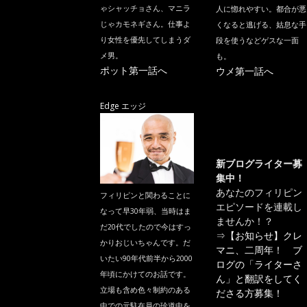
ゃシャッチョさん、マニラ
人に惚れやすい。都合が悪
じゃカモネギさん。仕事よ
くなると逃げる、姑息な手
り女性を優先してしまうダ
段を使うなどゲスな一面
メ男。
も。
ポット第一話へ
ウメ第一話へ
Edge エッジ
新ブログライター募
集中！
あなたのフィリピン
フィリピンと関わることに
エピソードを連載し
なって早30年弱、当時はま
ませんか！？
だ20代でしたので今はすっ
⇒
【お知らせ】クレ
かりおじいちゃんです。だ
マニ、二周年！ ブ
いたい90年代前半から2000
ログの「ライターさ
年頃にかけてのお話です。
ん」と翻訳をしてく
立場も含め色々制約のある
ださる方募集！
中での元駐在員の珍道中を