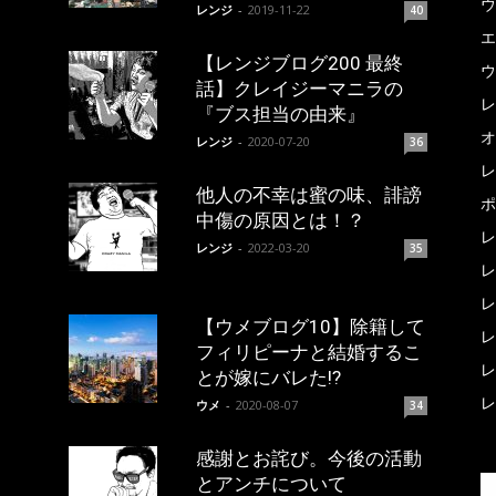
ウ
レンジ
-
2019-11-22
40
エ
【レンジブログ200 最終
ウ
話】クレイジーマニラの
レ
『ブス担当の由来』
オ
レンジ
-
2020-07-20
36
レ
他人の不幸は蜜の味、誹謗
ポ
中傷の原因とは！？
レ
レンジ
-
2022-03-20
35
レ
レ
【ウメブログ10】除籍して
レ
フィリピーナと結婚するこ
レ
とが嫁にバレた!?
レ
ウメ
-
2020-08-07
34
感謝とお詫び。今後の活動
とアンチについて