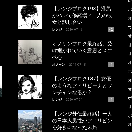
レ
【レンジブログ198】浮気
ポ
がバレて修羅場!? 二人の彼
オ
女と話し合い
ウ
レンジ
-
2020-07-16
42
オ
オノケンブログ最終話。受
オ
け継がれていく意思とスケ
オ
ベ心
オ
オノケン
-
2019-07-15
41
ポ
【レンジブログ187】女優
オ
のようなフィリピーナとワ
オ
ンチャンなるか!?
ポ
レンジ
-
2020-07-01
41
オ
【レンジ外伝最終話】一人
ポ
の日本人男性がフィリピン
オ
を好きになった末路