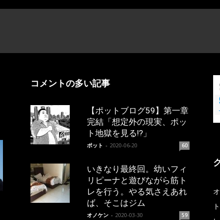
コメントの多い記事
【ポットブログ59】第一章
完結「想定外の現実、ポッ
ト地獄を見る!?」
ポット
-
2020-06-20
60
いきなり最終回。幼いフィ
リピーナと遊びながら筋ト
レを行う。やる気さえあれ
オ
ば、そこはジム
ト
オノケン
-
2020-03-30
59