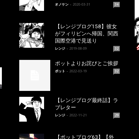
オノケン
-
2020-03-31
34
【レンジブログ158】彼女
がフィリピンへ帰国、関西
国際空港で見送り
レンジ
-
2019-08-09
32
ポットよりお詫びとご挨拶
ポット
-
2022-03-19
32
【レンジブログ最終話】ラ
ブレター
レンジ
-
2022-11-21
29
【ポットブログ63】【外