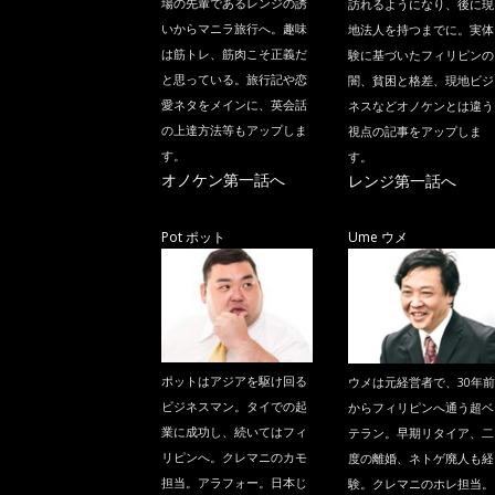
場の先輩であるレンジの誘
訪れるようになり、後に現
いからマニラ旅行へ。趣味
地法人を持つまでに。実体
は筋トレ、筋肉こそ正義だ
験に基づいたフィリピンの
と思っている。旅行記や恋
闇、貧困と格差、現地ビジ
愛ネタをメインに、英会話
ネスなどオノケンとは違う
の上達方法等もアップしま
視点の記事をアップしま
す。
す。
オノケン第一話へ
レンジ第一話へ
Pot ポット
Ume ウメ
ポットはアジアを駆け回る
ウメは元経営者で、30年前
ビジネスマン。タイでの起
からフィリピンへ通う超ベ
業に成功し、続いてはフィ
テラン。早期リタイア、二
リピンへ。クレマニのカモ
度の離婚、ネトゲ廃人も経
担当。アラフォー。日本じ
験。クレマニのホレ担当。