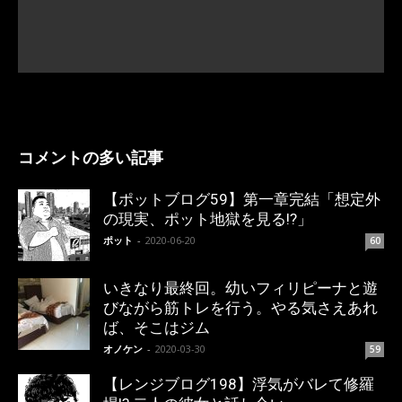
コメントの多い記事
【ポットブログ59】第一章完結「想定外
の現実、ポット地獄を見る!?」
ポット
-
2020-06-20
60
いきなり最終回。幼いフィリピーナと遊
びながら筋トレを行う。やる気さえあれ
ば、そこはジム
オノケン
-
2020-03-30
59
【レンジブログ198】浮気がバレて修羅