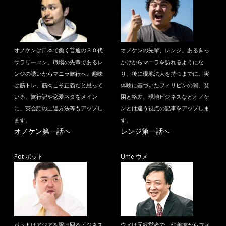
オノケンは日本で働く普通の３０代
オノケンの先輩、レンジ。あるきっ
サラリーマン。職場の先輩であるレ
かけからマニラを訪れるようにな
ンジの誘いからマニラ旅行へ。趣味
り、後に現地法人を持つまでに。実
は筋トレ、筋肉こそ正義だと思って
体験に基づいたフィリピンの闇、貧
いる。旅行記や恋愛ネタをメイン
困と格差、現地ビジネスなどオノケ
に、英会話の上達方法等もアップし
ンとは違う視点の記事をアップしま
ます。
す。
オノケン第一話へ
レンジ第一話へ
Pot ポット
Ume ウメ
ポットはアジアを駆け回るビジネス
ウメは元経営者で、30年前からフィ