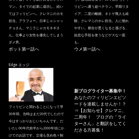
マン。タイでの起業に成功し、続い
リピンへ通う超ベテラン。早期リタ
てはフィリピンへ。クレマニのカモ
イア、二度の離婚、ネトゲ廃人も経
担当。アラフォー。日本じゃシャッ
験。クレマニのホレ担当。人に惚れ
チョさん、マニラじゃカモネギさ
やすい。都合が悪くなると逃げる、
ん。仕事より女性を優先してしまう
姑息な手段を使うなどゲスな一面
ダメ男。
も。
ポット第一話へ
ウメ第一話へ
Edge エッジ
新ブログライター募集中！
あなたのフィリピンエピソ
ードを連載しませんか！？
フィリピンと関わることになって早
⇒
【お知らせ】クレマニ、
30年弱、当時はまだ20代でしたので
二周年！ ブログの「ライ
今はすっかりおじいちゃんです。だ
ターさん」と翻訳をしてく
いたい90年代前半から2000年頃にか
ださる方募集！
けてのお話です。立場も含め色々制