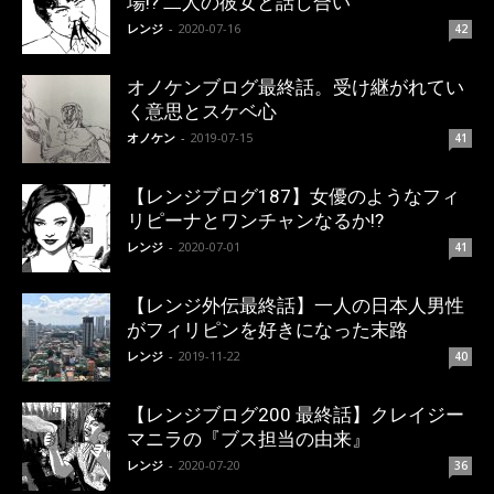
場!? 二人の彼女と話し合い
レンジ
-
2020-07-16
42
オノケンブログ最終話。受け継がれてい
く意思とスケベ心
オノケン
-
2019-07-15
41
【レンジブログ187】女優のようなフィ
リピーナとワンチャンなるか!?
レンジ
-
2020-07-01
41
【レンジ外伝最終話】一人の日本人男性
がフィリピンを好きになった末路
レンジ
-
2019-11-22
40
【レンジブログ200 最終話】クレイジー
マニラの『ブス担当の由来』
レンジ
-
2020-07-20
36