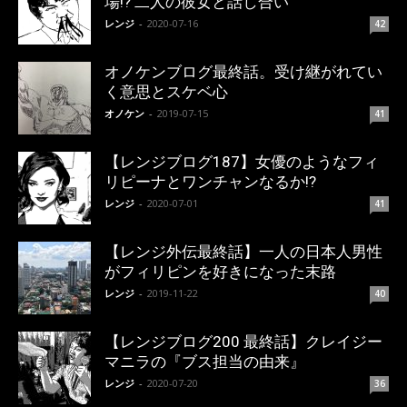
場!? 二人の彼女と話し合い
レンジ
-
2020-07-16
42
オノケンブログ最終話。受け継がれてい
く意思とスケベ心
オノケン
-
2019-07-15
41
【レンジブログ187】女優のようなフィ
リピーナとワンチャンなるか!?
レンジ
-
2020-07-01
41
【レンジ外伝最終話】一人の日本人男性
がフィリピンを好きになった末路
レンジ
-
2019-11-22
40
【レンジブログ200 最終話】クレイジー
マニラの『ブス担当の由来』
レンジ
-
2020-07-20
36