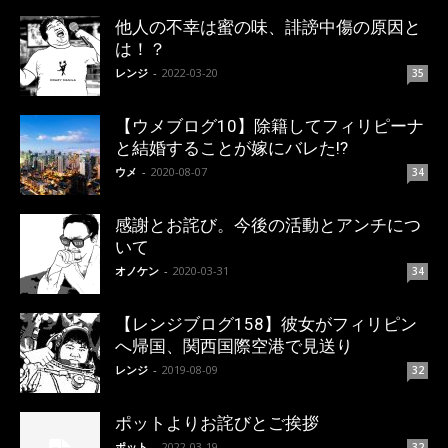
他人の不幸は蜜の味、誹謗中傷の原因と
は！？
レンジ
-
2022-03-20
35
【ウメブログ10】除籍してフィリピーナ
と結婚することが嫁にバレた!?
ウメ
-
2020-08-07
34
感謝とお詫び。今後の活動とアンチにつ
いて
オノケン
-
2020-03-31
34
【レンジブログ158】彼女がフィリピン
へ帰国、関西国際空港で見送り
レンジ
-
2019-08-09
32
ポットよりお詫びとご挨拶
ポット
-
2022-03-19
32