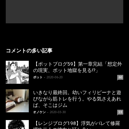
コメントの多い記事
【ポットブログ59】第一章完結「想定外
の現実、ポット地獄を見る!?」
ポット
-
2020-06-20
60
いきなり最終回。幼いフィリピーナと遊
びながら筋トレを行う。やる気さえあれ
ば、そこはジム
オノケン
-
2020-03-30
59
【レンジブログ198】浮気がバレて修羅