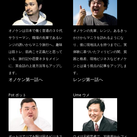
オノケンは日本で働く普通の３０代
オノケンの先輩、レンジ。あるきっ
サラリーマン。職場の先輩であるレ
かけからマニラを訪れるようにな
ンジの誘いからマニラ旅行へ。趣味
り、後に現地法人を持つまでに。実
は筋トレ、筋肉こそ正義だと思って
体験に基づいたフィリピンの闇、貧
いる。旅行記や恋愛ネタをメイン
困と格差、現地ビジネスなどオノケ
に、英会話の上達方法等もアップし
ンとは違う視点の記事をアップしま
ます。
す。
オノケン第一話へ
レンジ第一話へ
Pot ポット
Ume ウメ
ポットはアジアを駆け回るビジネス
ウメは元経営者で、30年前からフィ