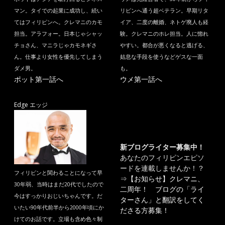
マン。タイでの起業に成功し、続い
リピンへ通う超ベテラン。早期リタ
てはフィリピンへ。クレマニのカモ
イア、二度の離婚、ネトゲ廃人も経
担当。アラフォー。日本じゃシャッ
験。クレマニのホレ担当。人に惚れ
チョさん、マニラじゃカモネギさ
やすい。都合が悪くなると逃げる、
ん。仕事より女性を優先してしまう
姑息な手段を使うなどゲスな一面
ダメ男。
も。
ポット第一話へ
ウメ第一話へ
Edge エッジ
新ブログライター募集中！
あなたのフィリピンエピソ
ードを連載しませんか！？
フィリピンと関わることになって早
⇒
【お知らせ】クレマニ、
30年弱、当時はまだ20代でしたので
二周年！ ブログの「ライ
今はすっかりおじいちゃんです。だ
ターさん」と翻訳をしてく
いたい90年代前半から2000年頃にか
ださる方募集！
けてのお話です。立場も含め色々制