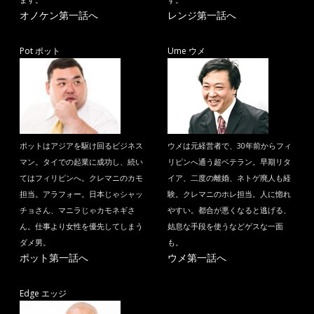
ます。
す。
オノケン第一話へ
レンジ第一話へ
Pot ポット
Ume ウメ
ポットはアジアを駆け回るビジネス
ウメは元経営者で、30年前からフィ
マン。タイでの起業に成功し、続い
リピンへ通う超ベテラン。早期リタ
てはフィリピンへ。クレマニのカモ
イア、二度の離婚、ネトゲ廃人も経
担当。アラフォー。日本じゃシャッ
験。クレマニのホレ担当。人に惚れ
チョさん、マニラじゃカモネギさ
やすい。都合が悪くなると逃げる、
ん。仕事より女性を優先してしまう
姑息な手段を使うなどゲスな一面
ダメ男。
も。
ポット第一話へ
ウメ第一話へ
Edge エッジ