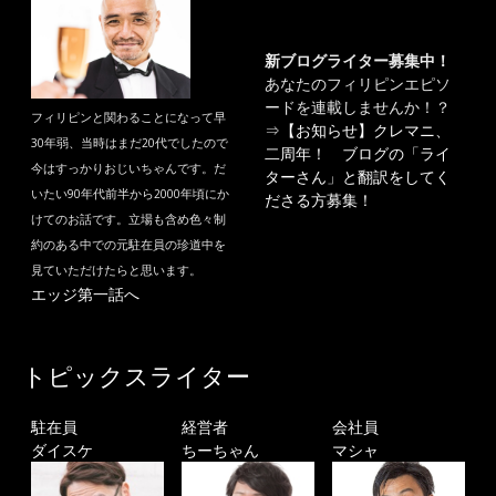
新ブログライター募集中！
あなたのフィリピンエピソ
ードを連載しませんか！？
フィリピンと関わることになって早
⇒
【お知らせ】クレマニ、
30年弱、当時はまだ20代でしたので
二周年！ ブログの「ライ
今はすっかりおじいちゃんです。だ
ターさん」と翻訳をしてく
いたい90年代前半から2000年頃にか
ださる方募集！
けてのお話です。立場も含め色々制
約のある中での元駐在員の珍道中を
見ていただけたらと思います。
エッジ第一話へ
トピックスライター
駐在員
経営者
会社員
ダイスケ
ちーちゃん
マシャ