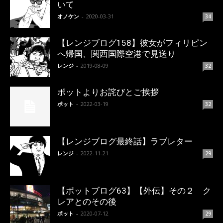
いて
オノケン
-
2020-03-31
34
【レンジブログ158】彼女がフィリピン
へ帰国、関西国際空港で見送り
レンジ
-
2019-08-09
32
ポットよりお詫びとご挨拶
ポット
-
2022-03-19
32
【レンジブログ最終話】ラブレター
レンジ
-
2022-11-21
29
【ポットブログ63】【外伝】その２ ク
レアとのその後
ポット
-
2020-07-12
29