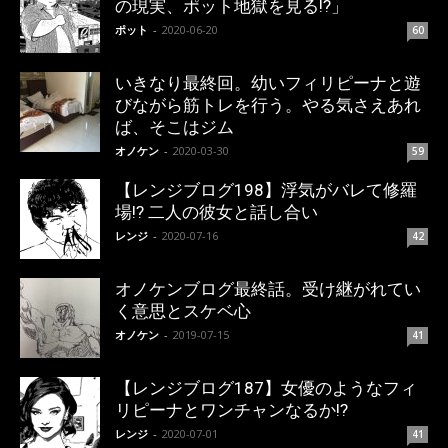
の現実、ポット地獄を見る!?」
ポット
-
2020-06-20
60
いきなり最終回。幼いフィリピーナと遊
びながら筋トレを行う。やる気さえあれ
ば、そこはジム
オノケン
-
2020-03-30
59
【レンジブログ198】浮気がバレて修羅
場!? 二人の彼女と話し合い
レンジ
-
2020-07-16
42
オノケンブログ最終話。受け継がれてい
く意思とスケベ心
オノケン
-
2019-07-15
41
【レンジブログ187】女優のようなフィ
リピーナとワンチャンなるか!?
レンジ
-
2020-07-01
41