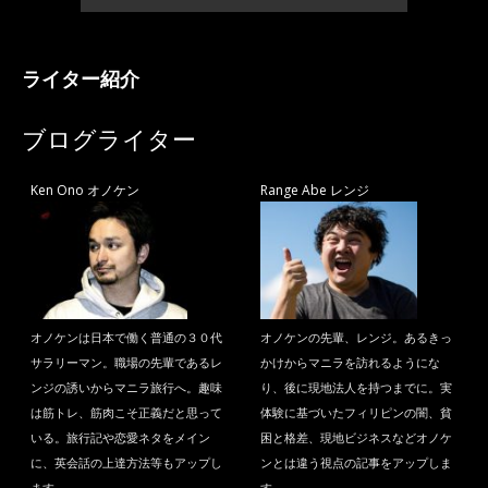
ライター紹介
ブログライター
Ken Ono オノケン
Range Abe レンジ
オノケンは日本で働く普通の３０代
オノケンの先輩、レンジ。あるきっ
サラリーマン。職場の先輩であるレ
かけからマニラを訪れるようにな
ンジの誘いからマニラ旅行へ。趣味
り、後に現地法人を持つまでに。実
は筋トレ、筋肉こそ正義だと思って
体験に基づいたフィリピンの闇、貧
いる。旅行記や恋愛ネタをメイン
困と格差、現地ビジネスなどオノケ
に、英会話の上達方法等もアップし
ンとは違う視点の記事をアップしま