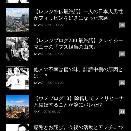
【レンジ外伝最終話】一人の日本人男性
がフィリピンを好きになった末路
レンジ
-
2019-11-22
40
【レンジブログ200 最終話】クレイジー
マニラの『ブス担当の由来』
レンジ
-
2020-07-20
36
他人の不幸は蜜の味、誹謗中傷の原因と
は！？
レンジ
-
2022-03-20
35
【ウメブログ10】除籍してフィリピーナ
と結婚することが嫁にバレた!?
ウメ
-
2020-08-07
34
感謝とお詫び。今後の活動とアンチにつ