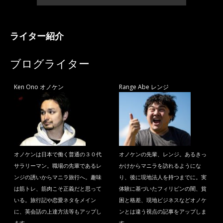
ライター紹介
ブログライター
Ken Ono オノケン
Range Abe レンジ
オノケンは日本で働く普通の３０代
オノケンの先輩、レンジ。あるきっ
サラリーマン。職場の先輩であるレ
かけからマニラを訪れるようにな
ンジの誘いからマニラ旅行へ。趣味
り、後に現地法人を持つまでに。実
は筋トレ、筋肉こそ正義だと思って
体験に基づいたフィリピンの闇、貧
いる。旅行記や恋愛ネタをメイン
困と格差、現地ビジネスなどオノケ
に、英会話の上達方法等もアップし
ンとは違う視点の記事をアップしま