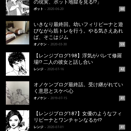
の現実、ポット地獄を見る!?」
ポット
-
2020-06-20
60
いきなり最終回。幼いフィリピーナと遊
びながら筋トレを行う。やる気さえあれ
ば、そこはジム
オノケン
-
2020-03-30
59
【レンジブログ198】浮気がバレて修羅
場!? 二人の彼女と話し合い
レンジ
-
2020-07-16
42
オノケンブログ最終話。受け継がれてい
く意思とスケベ心
オノケン
-
2019-07-15
41
【レンジブログ187】女優のようなフィ
リピーナとワンチャンなるか!?
レンジ
-
2020-07-01
41