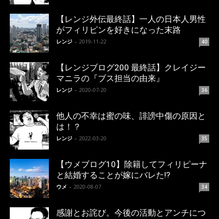
【レンジ外伝最終話】一人の日本人男性
がフィリピンを好きになった末路
レンジ
-
2019-11-22
40
【レンジブログ200 最終話】クレイジー
マニラの『ブス担当の由来』
レンジ
-
2020-07-20
36
他人の不幸は蜜の味、誹謗中傷の原因と
は！？
レンジ
-
2022-03-20
35
【ウメブログ10】除籍してフィリピーナ
と結婚することが嫁にバレた!?
ウメ
-
2020-08-07
34
感謝とお詫び。今後の活動とアンチにつ