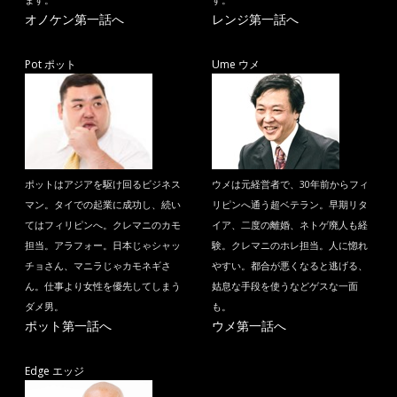
ます。
す。
オノケン第一話へ
レンジ第一話へ
Pot ポット
Ume ウメ
ポットはアジアを駆け回るビジネス
ウメは元経営者で、30年前からフィ
マン。タイでの起業に成功し、続い
リピンへ通う超ベテラン。早期リタ
てはフィリピンへ。クレマニのカモ
イア、二度の離婚、ネトゲ廃人も経
担当。アラフォー。日本じゃシャッ
験。クレマニのホレ担当。人に惚れ
チョさん、マニラじゃカモネギさ
やすい。都合が悪くなると逃げる、
ん。仕事より女性を優先してしまう
姑息な手段を使うなどゲスな一面
ダメ男。
も。
ポット第一話へ
ウメ第一話へ
Edge エッジ