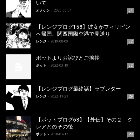
いて
オノケン
-
2020-03-31
34
【レンジブログ158】彼女がフィリピン
へ帰国、関西国際空港で見送り
レンジ
-
2019-08-09
32
ポットよりお詫びとご挨拶
ポット
-
2022-03-19
32
【レンジブログ最終話】ラブレター
レンジ
-
2022-11-21
29
【ポットブログ63】【外伝】その２ ク
レアとのその後
ポット
-
2020-07-12
29