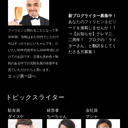
新ブログライター募集中！
あなたのフィリピンエピソ
ードを連載しませんか！？
フィリピンと関わることになって早
⇒
【お知らせ】クレマニ、
30年弱、当時はまだ20代でしたので
二周年！ ブログの「ライ
今はすっかりおじいちゃんです。だ
ターさん」と翻訳をしてく
いたい90年代前半から2000年頃にか
ださる方募集！
けてのお話です。立場も含め色々制
約のある中での元駐在員の珍道中を
見ていただけたらと思います。
エッジ第一話へ
トピックスライター
駐在員
経営者
会社員
ダイスケ
ちーちゃん
マシャ