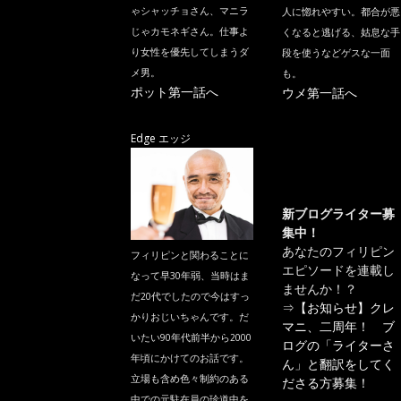
ゃシャッチョさん、マニラ
人に惚れやすい。都合が悪
じゃカモネギさん。仕事よ
くなると逃げる、姑息な手
り女性を優先してしまうダ
段を使うなどゲスな一面
メ男。
も。
ポット第一話へ
ウメ第一話へ
Edge エッジ
新ブログライター募
集中！
あなたのフィリピン
フィリピンと関わることに
エピソードを連載し
なって早30年弱、当時はま
ませんか！？
だ20代でしたので今はすっ
⇒
【お知らせ】クレ
かりおじいちゃんです。だ
マニ、二周年！ ブ
いたい90年代前半から2000
ログの「ライターさ
年頃にかけてのお話です。
ん」と翻訳をしてく
立場も含め色々制約のある
ださる方募集！
中での元駐在員の珍道中を