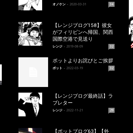
オノケン
-
2020-03-31
34
【レンジブログ158】彼女
がフィリピンへ帰国、関西
国際空港で見送り
レンジ
-
2019-08-09
32
ポットよりお詫びとご挨拶
ポット
-
2022-03-19
32
【レンジブログ最終話】ラ
ブレター
レンジ
-
2022-11-21
29
【ポットブログ63】【外