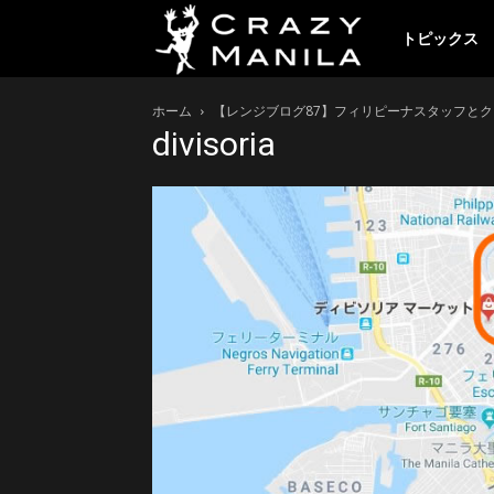
ク
トピックス
ホーム
【レンジブログ87】フィリピーナスタッフと
レ
divisoria
イ
ジ
ー
マ