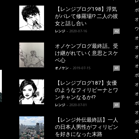
レ
【レンジブログ198】浮気
ポ
がバレて修羅場!? 二人の彼
オ
女と話し合い
ウ
レンジ
-
2020-07-16
42
オ
オノケンブログ最終話。受
オ
け継がれていく意思とスケ
オ
ベ心
オ
オノケン
-
2019-07-15
41
ポ
【レンジブログ187】女優
オ
のようなフィリピーナとワ
オ
ンチャンなるか!?
ポ
レンジ
-
2020-07-01
41
オ
【レンジ外伝最終話】一人
ポ
の日本人男性がフィリピン
オ
を好きになった末路