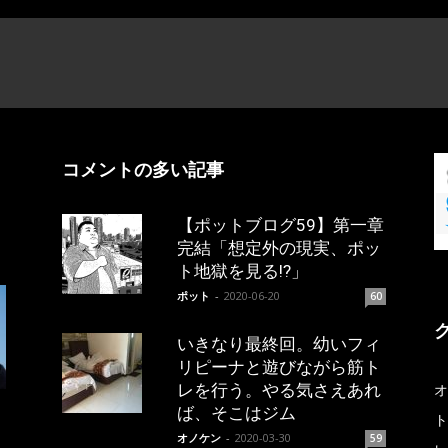
コメントの多い記事
【ポットブログ59】第一章
完結「想定外の現実、ポッ
ト地獄を見る!?」
ポット
-
2020-06-20
60
いきなり最終回。幼いフィ
リピーナと遊びながら筋ト
レを行う。やる気さえあれ
オ
ば、そこはジム
ト
オノケン
-
2020-03-30
59