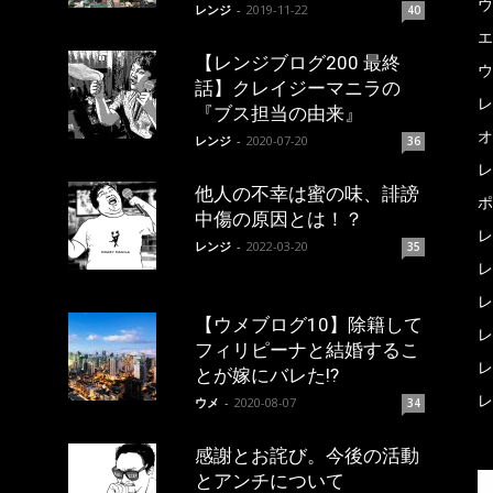
ウ
レンジ
-
2019-11-22
40
エ
【レンジブログ200 最終
ウ
話】クレイジーマニラの
レ
『ブス担当の由来』
オ
レンジ
-
2020-07-20
36
レ
他人の不幸は蜜の味、誹謗
ポ
中傷の原因とは！？
レ
レンジ
-
2022-03-20
35
レ
レ
【ウメブログ10】除籍して
レ
フィリピーナと結婚するこ
レ
とが嫁にバレた!?
レ
ウメ
-
2020-08-07
34
感謝とお詫び。今後の活動
とアンチについて