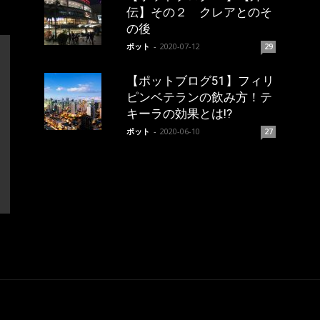
伝】その２ クレアとのそ
の後
ポット
-
2020-07-12
29
【ポットブログ51】フィリ
ピンベテランの飲み方！テ
キーラの効果とは!?
ポット
-
2020-06-10
27