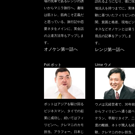
場の先輩であるレンジの誘
訪れるようになり、後に現
いからマニラ旅行へ。趣味
地法人を持つまでに。実体
は筋トレ、筋肉こそ正義だ
験に基づいたフィリピンの
と思っている。旅行記や恋
闇、貧困と格差、現地ビジ
愛ネタをメインに、英会話
ネスなどオノケンとは違う
の上達方法等もアップしま
視点の記事をアップしま
す。
す。
オノケン第一話へ
レンジ第一話へ
Pot ポット
Ume ウメ
ポットはアジアを駆け回る
ウメは元経営者で、30年前
ビジネスマン。タイでの起
からフィリピンへ通う超ベ
業に成功し、続いてはフィ
テラン。早期リタイア、二
リピンへ。クレマニのカモ
度の離婚、ネトゲ廃人も経
担当。アラフォー。日本じ
験。クレマニのホレ担当。