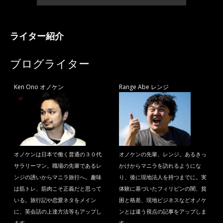
ライター紹介
ブログライター
Ken Ono オノケン
Range Abe レンジ
オノケンは日本で働く普通の３０代
オノケンの先輩、レンジ。あるきっ
サラリーマン。職場の先輩であるレ
かけからマニラを訪れるようにな
ンジの誘いからマニラ旅行へ。趣味
り、後に現地法人を持つまでに。実
は筋トレ、筋肉こそ正義だと思って
体験に基づいたフィリピンの闇、貧
いる。旅行記や恋愛ネタをメイン
困と格差、現地ビジネスなどオノケ
に、英会話の上達方法等もアップし
ンとは違う視点の記事をアップしま