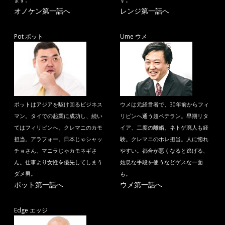
ます。
す。
オノケン第一話へ
レンジ第一話へ
Pot ポット
Ume ウメ
ポットはアジアを駆け回るビジネス
ウメは元経営者で、30年前からフィ
マン。タイでの起業に成功し、続い
リピンへ通う超ベテラン。早期リタ
てはフィリピンへ。クレマニのカモ
イア、二度の離婚、ネトゲ廃人も経
担当。アラフォー。日本じゃシャッ
験。クレマニのホレ担当。人に惚れ
チョさん、マニラじゃカモネギさ
やすい。都合が悪くなると逃げる、
ん。仕事より女性を優先してしまう
姑息な手段を使うなどゲスな一面
ダメ男。
も。
ポット第一話へ
ウメ第一話へ
Edge エッジ