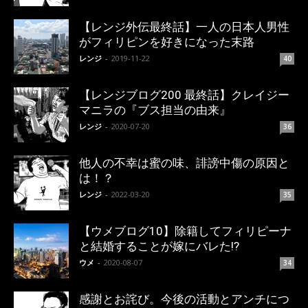
【レンジ外伝最終話】一人の日本人男性
がフィリピンを好きになった末路
レンジ
-
2019-11-22
40
【レンジブログ200 最終話】クレイジー
マニラの『ブス担当の由来』
レンジ
-
2020-07-20
36
他人の不幸は蜜の味、誹謗中傷の原因と
は！？
レンジ
-
2022-03-20
35
【ウメブログ10】除籍してフィリピーナ
と結婚することが嫁にバレた!?
ウメ
-
2020-08-07
34
感謝とお詫び。今後の活動とアンチにつ