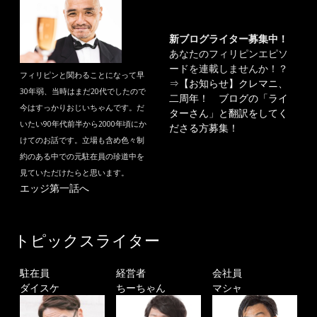
新ブログライター募集中！
あなたのフィリピンエピソ
ードを連載しませんか！？
フィリピンと関わることになって早
⇒
【お知らせ】クレマニ、
30年弱、当時はまだ20代でしたので
二周年！ ブログの「ライ
今はすっかりおじいちゃんです。だ
ターさん」と翻訳をしてく
いたい90年代前半から2000年頃にか
ださる方募集！
けてのお話です。立場も含め色々制
約のある中での元駐在員の珍道中を
見ていただけたらと思います。
エッジ第一話へ
トピックスライター
駐在員
経営者
会社員
ダイスケ
ちーちゃん
マシャ