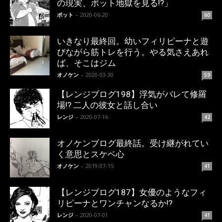
の現実、ポット地獄を見る!?」
ポット
-
2020-06-20
60
いきなり最終回。幼いフィリピーナと遊
びながら筋トレを行う。やる気さえあれ
ば、そこはジム
オノケン
-
2020-03-30
59
【レンジブログ198】浮気がバレて修羅
場!? 二人の彼女と話し合い
レンジ
-
2020-07-16
42
オノケンブログ最終話。受け継がれてい
く意思とスケベ心
オノケン
-
2019-07-15
41
【レンジブログ187】女優のようなフィ
リピーナとワンチャンなるか!?
レンジ
-
2020-07-01
41