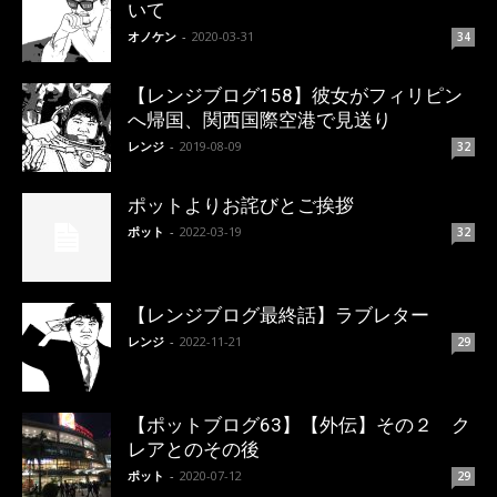
いて
オノケン
-
2020-03-31
34
【レンジブログ158】彼女がフィリピン
へ帰国、関西国際空港で見送り
レンジ
-
2019-08-09
32
ポットよりお詫びとご挨拶
ポット
-
2022-03-19
32
【レンジブログ最終話】ラブレター
レンジ
-
2022-11-21
29
【ポットブログ63】【外伝】その２ ク
レアとのその後
ポット
-
2020-07-12
29