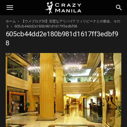
ホーム
【ウメブログ30】完璧なアリバイ!? フィリピーナとの密会、その
３
605cb44dd2e180b981d1617ff3edbf98
605cb44dd2e180b981d1617ff3edbf9
8