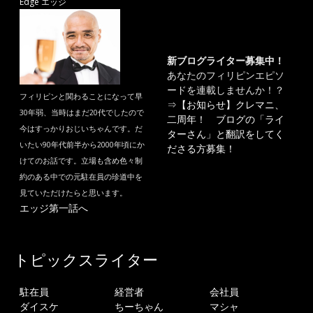
Edge エッジ
新ブログライター募集中！
あなたのフィリピンエピソ
ードを連載しませんか！？
フィリピンと関わることになって早
⇒
【お知らせ】クレマニ、
30年弱、当時はまだ20代でしたので
二周年！ ブログの「ライ
今はすっかりおじいちゃんです。だ
ターさん」と翻訳をしてく
いたい90年代前半から2000年頃にか
ださる方募集！
けてのお話です。立場も含め色々制
約のある中での元駐在員の珍道中を
見ていただけたらと思います。
エッジ第一話へ
トピックスライター
駐在員
経営者
会社員
ダイスケ
ちーちゃん
マシャ