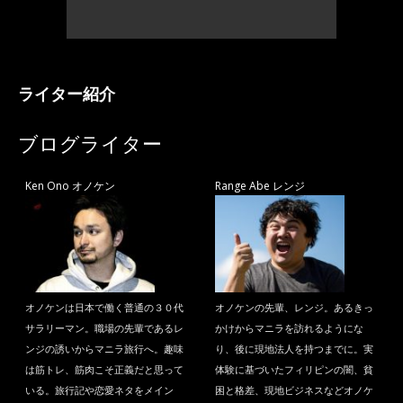
ライター紹介
ブログライター
Ken Ono オノケン
Range Abe レンジ
オノケンは日本で働く普通の３０代
オノケンの先輩、レンジ。あるきっ
サラリーマン。職場の先輩であるレ
かけからマニラを訪れるようにな
ンジの誘いからマニラ旅行へ。趣味
り、後に現地法人を持つまでに。実
は筋トレ、筋肉こそ正義だと思って
体験に基づいたフィリピンの闇、貧
いる。旅行記や恋愛ネタをメイン
困と格差、現地ビジネスなどオノケ