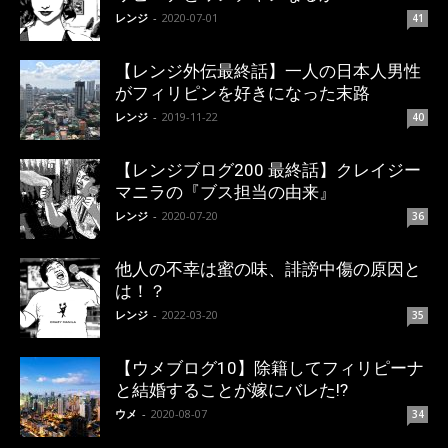
レンジ
-
2020-07-01
41
【レンジ外伝最終話】一人の日本人男性
がフィリピンを好きになった末路
レンジ
-
2019-11-22
40
【レンジブログ200 最終話】クレイジー
マニラの『ブス担当の由来』
レンジ
-
2020-07-20
36
他人の不幸は蜜の味、誹謗中傷の原因と
は！？
レンジ
-
2022-03-20
35
【ウメブログ10】除籍してフィリピーナ
と結婚することが嫁にバレた!?
ウメ
-
2020-08-07
34