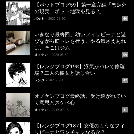
【ポットブログ59】第一章完結「想定外
の現実、ポット地獄を見る!?」
ポット
-
2020-06-20
60
いきなり最終回。幼いフィリピーナと遊
びながら筋トレを行う。やる気さえあれ
ば、そこはジム
オノケン
-
2020-03-30
59
【レンジブログ198】浮気がバレて修羅
場!? 二人の彼女と話し合い
レンジ
-
2020-07-16
42
オノケンブログ最終話。受け継がれてい
く意思とスケベ心
オノケン
-
2019-07-15
41
【レンジブログ187】女優のようなフィ
リピーナとワンチャンなるか!?