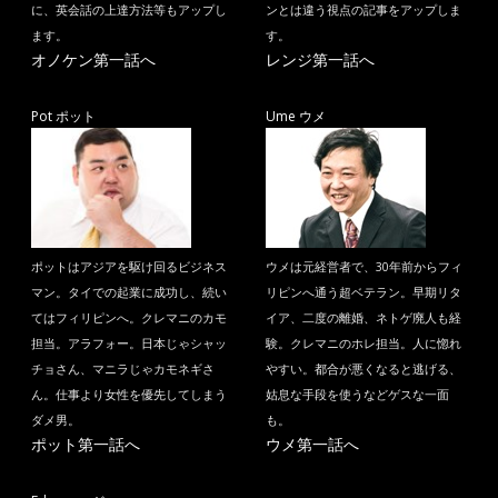
に、英会話の上達方法等もアップし
ンとは違う視点の記事をアップしま
ます。
す。
オノケン第一話へ
レンジ第一話へ
Pot ポット
Ume ウメ
ポットはアジアを駆け回るビジネス
ウメは元経営者で、30年前からフィ
マン。タイでの起業に成功し、続い
リピンへ通う超ベテラン。早期リタ
てはフィリピンへ。クレマニのカモ
イア、二度の離婚、ネトゲ廃人も経
担当。アラフォー。日本じゃシャッ
験。クレマニのホレ担当。人に惚れ
チョさん、マニラじゃカモネギさ
やすい。都合が悪くなると逃げる、
ん。仕事より女性を優先してしまう
姑息な手段を使うなどゲスな一面
ダメ男。
も。
ポット第一話へ
ウメ第一話へ