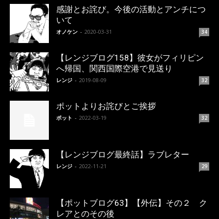
感謝とお詫び。今後の活動とアンチにつ
いて
オノケン
-
2020-03-31
34
【レンジブログ158】彼女がフィリピン
へ帰国、関西国際空港で見送り
レンジ
-
2019-08-09
32
ポットよりお詫びとご挨拶
ポット
-
2022-03-19
32
【レンジブログ最終話】ラブレター
レンジ
-
2022-11-21
29
【ポットブログ63】【外伝】その２ ク
レアとのその後