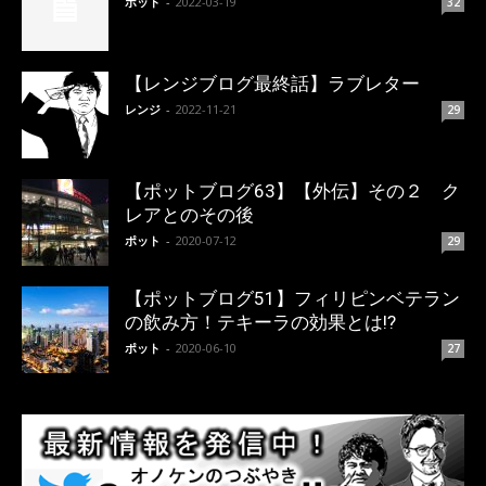
ポット
-
2022-03-19
32
【レンジブログ最終話】ラブレター
レンジ
-
2022-11-21
29
【ポットブログ63】【外伝】その２ ク
レアとのその後
ポット
-
2020-07-12
29
【ポットブログ51】フィリピンベテラン
の飲み方！テキーラの効果とは!?
ポット
-
2020-06-10
27