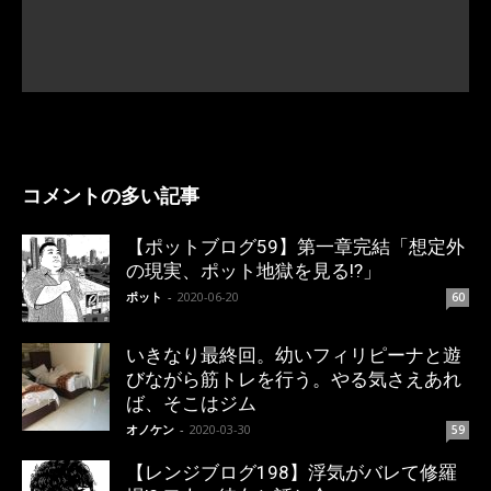
コメントの多い記事
【ポットブログ59】第一章完結「想定外
の現実、ポット地獄を見る!?」
ポット
-
2020-06-20
60
いきなり最終回。幼いフィリピーナと遊
びながら筋トレを行う。やる気さえあれ
ば、そこはジム
オノケン
-
2020-03-30
59
【レンジブログ198】浮気がバレて修羅