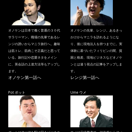
オノケンは日本で働く普通の３０代
オノケンの先輩、レンジ。あるきっ
サラリーマン。職場の先輩であるレ
かけからマニラを訪れるようにな
ンジの誘いからマニラ旅行へ。趣味
り、後に現地法人を持つまでに。実
は筋トレ、筋肉こそ正義だと思って
体験に基づいたフィリピンの闇、貧
いる。旅行記や恋愛ネタをメイン
困と格差、現地ビジネスなどオノケ
に、英会話の上達方法等もアップし
ンとは違う視点の記事をアップしま
ます。
す。
オノケン第一話へ
レンジ第一話へ
Pot ポット
Ume ウメ