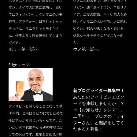
ポットはアジアを駆け回るビジネス
ウメは元経営者で、30年前からフィ
マン。タイでの起業に成功し、続い
リピンへ通う超ベテラン。早期リタ
てはフィリピンへ。クレマニのカモ
イア、二度の離婚、ネトゲ廃人も経
担当。アラフォー。日本じゃシャッ
験。クレマニのホレ担当。人に惚れ
チョさん、マニラじゃカモネギさ
やすい。都合が悪くなると逃げる、
ん。仕事より女性を優先してしまう
姑息な手段を使うなどゲスな一面
ダメ男。
も。
ポット第一話へ
ウメ第一話へ
Edge エッジ
新ブログライター募集中！
あなたのフィリピンエピソ
ードを連載しませんか！？
フィリピンと関わることになって早
⇒
【お知らせ】クレマニ、
30年弱、当時はまだ20代でしたので
二周年！ ブログの「ライ
今はすっかりおじいちゃんです。だ
ターさん」と翻訳をしてく
いたい90年代前半から2000年頃にか
ださる方募集！
けてのお話です。立場も含め色々制