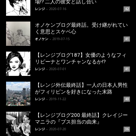
場!? 二人の彼女と話し合い
レンジ
-
2020-07-16
42
オノケンブログ最終話。受け継がれてい
く意思とスケベ心
オノケン
-
2019-07-15
41
【レンジブログ187】女優のようなフィ
リピーナとワンチャンなるか!?
レンジ
-
2020-07-01
41
【レンジ外伝最終話】一人の日本人男性
がフィリピンを好きになった末路
レンジ
-
2019-11-22
40
【レンジブログ200 最終話】クレイジー
マニラの『ブス担当の由来』
レンジ
-
2020-07-20
36