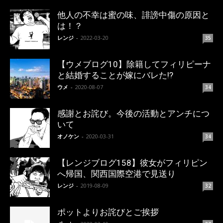
他人の不幸は蜜の味、誹謗中傷の原因と
は！？
レンジ
-
2022-03-20
35
【ウメブログ10】除籍してフィリピーナ
と結婚することが嫁にバレた!?
ウメ
-
2020-08-07
34
感謝とお詫び。今後の活動とアンチにつ
いて
オノケン
-
2020-03-31
34
【レンジブログ158】彼女がフィリピン
へ帰国、関西国際空港で見送り
レンジ
-
2019-08-09
32
ポットよりお詫びとご挨拶