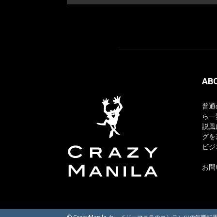
AB
普通
ら一
説風
グを
ビジ
お問