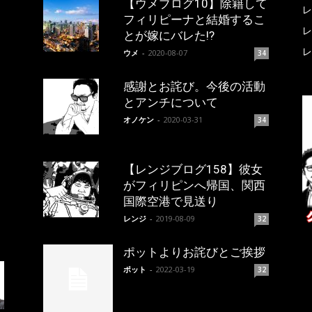
【ウメブログ10】除籍して
レ
フィリピーナと結婚するこ
レ
とが嫁にバレた!?
レ
ウメ
-
2020-08-07
34
感謝とお詫び。今後の活動
とアンチについて
オノケン
-
2020-03-31
34
【レンジブログ158】彼女
がフィリピンへ帰国、関西
国際空港で見送り
レンジ
-
2019-08-09
32
ポットよりお詫びとご挨拶
ポット
-
2022-03-19
32