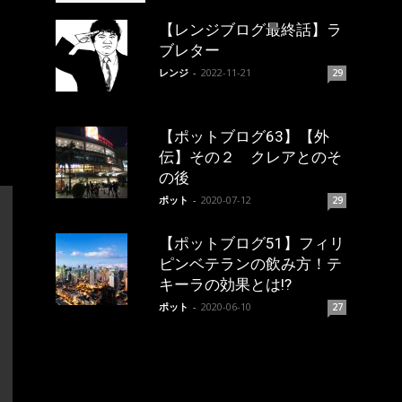
【レンジブログ最終話】ラ
ブレター
レンジ
-
2022-11-21
29
【ポットブログ63】【外
伝】その２ クレアとのそ
の後
ポット
-
2020-07-12
29
【ポットブログ51】フィリ
ピンベテランの飲み方！テ
キーラの効果とは!?
ポット
-
2020-06-10
27