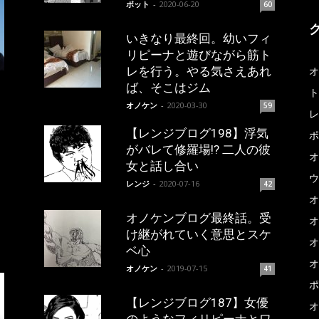
ポット
-
2020-06-20
60
いきなり最終回。幼いフィ
リピーナと遊びながら筋ト
レを行う。やる気さえあれ
オ
ば、そこはジム
ト
オノケン
-
2020-03-30
59
レ
【レンジブログ198】浮気
ポ
がバレて修羅場!? 二人の彼
オ
女と話し合い
ウ
レンジ
-
2020-07-16
42
オ
オノケンブログ最終話。受
オ
け継がれていく意思とスケ
オ
ベ心
オ
オノケン
-
2019-07-15
41
ポ
【レンジブログ187】女優
オ