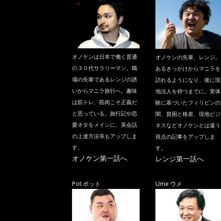
オノケンは日本で働く普通
オノケンの先輩、レンジ。
の３０代サラリーマン。職
あるきっかけからマニラを
場の先輩であるレンジの誘
訪れるようになり、後に現
いからマニラ旅行へ。趣味
地法人を持つまでに。実体
は筋トレ、筋肉こそ正義だ
験に基づいたフィリピンの
と思っている。旅行記や恋
闇、貧困と格差、現地ビジ
愛ネタをメインに、英会話
ネスなどオノケンとは違う
の上達方法等もアップしま
視点の記事をアップしま
す。
す。
オノケン第一話へ
レンジ第一話へ
Pot ポット
Ume ウメ