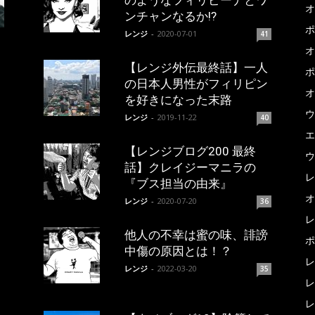
のようなフィリピーナとワ
オ
ンチャンなるか!?
ポ
レンジ
-
2020-07-01
41
オ
【レンジ外伝最終話】一人
ポ
の日本人男性がフィリピン
オ
を好きになった末路
ウ
レンジ
-
2019-11-22
40
エ
【レンジブログ200 最終
ウ
話】クレイジーマニラの
レ
『ブス担当の由来』
オ
レンジ
-
2020-07-20
36
レ
他人の不幸は蜜の味、誹謗
ポ
中傷の原因とは！？
レ
レンジ
-
2022-03-20
35
レ
レ