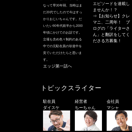
エピソードを連載し
なって早30年弱、当時はま
ませんか！？
だ20代でしたので今はすっ
⇒
【お知らせ】クレ
かりおじいちゃんです。だ
マニ、二周年！ ブ
いたい90年代前半から2000
ログの「ライターさ
年頃にかけてのお話です。
ん」と翻訳をしてく
立場も含め色々制約のある
ださる方募集！
中での元駐在員の珍道中を
見ていただけたらと思いま
す。
エッジ第一話へ
トピックスライター
駐在員
経営者
会社員
ダイスケ
ちーちゃん
マシャ