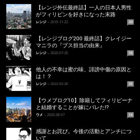
【レンジ外伝最終話】一人の日本人男性
がフィリピンを好きになった末路
レンジ
-
2019-11-22
40
【レンジブログ200 最終話】クレイジー
マニラの『ブス担当の由来』
レンジ
-
2020-07-20
36
他人の不幸は蜜の味、誹謗中傷の原因と
は！？
レンジ
-
2022-03-20
35
【ウメブログ10】除籍してフィリピーナ
と結婚することが嫁にバレた!?
ウメ
-
2020-08-07
34
感謝とお詫び。今後の活動とアンチにつ
いて