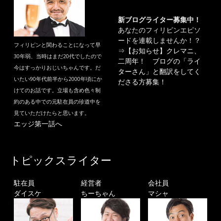
新ブログライター募集中！
あなたのフィリピンエピソ
ードを連載しませんか！？
フィリピンと関わることになって早
⇒
【お知らせ】クレマニ、
30年弱、当時はまだ20代でしたので
二周年！ ブログの「ライ
今はすっかりおじいちゃんです。だ
ターさん」と翻訳をしてく
いたい90年代前半から2000年頃にか
ださる方募集！
けてのお話です。立場も含め色々制
約のある中での元駐在員の珍道中を
見ていただけたらと思います。
エッジ第一話へ
トピックスライター
駐在員
経営者
会社員
ダイスケ
ちーちゃん
マシャ