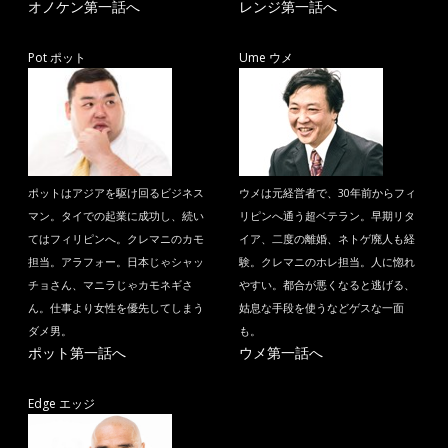
オノケン第一話へ
レンジ第一話へ
Pot ポット
Ume ウメ
ポットはアジアを駆け回るビジネス
ウメは元経営者で、30年前からフィ
マン。タイでの起業に成功し、続い
リピンへ通う超ベテラン。早期リタ
てはフィリピンへ。クレマニのカモ
イア、二度の離婚、ネトゲ廃人も経
担当。アラフォー。日本じゃシャッ
験。クレマニのホレ担当。人に惚れ
チョさん、マニラじゃカモネギさ
やすい。都合が悪くなると逃げる、
ん。仕事より女性を優先してしまう
姑息な手段を使うなどゲスな一面
ダメ男。
も。
ポット第一話へ
ウメ第一話へ
Edge エッジ