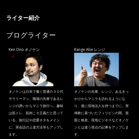
ライター紹介
ブログライター
Ken Ono オノケン
Range Abe レンジ
オノケンは日本で働く普通の３０代
オノケンの先輩、レンジ。あるきっ
サラリーマン。職場の先輩であるレ
かけからマニラを訪れるようにな
ンジの誘いからマニラ旅行へ。趣味
り、後に現地法人を持つまでに。実
は筋トレ、筋肉こそ正義だと思って
体験に基づいたフィリピンの闇、貧
いる。旅行記や恋愛ネタをメイン
困と格差、現地ビジネスなどオノケ
に、英会話の上達方法等もアップし
ンとは違う視点の記事をアップしま
ます。
す。