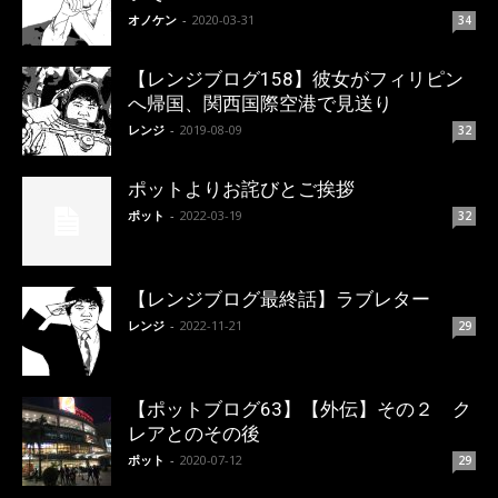
オノケン
-
2020-03-31
34
【レンジブログ158】彼女がフィリピン
へ帰国、関西国際空港で見送り
レンジ
-
2019-08-09
32
ポットよりお詫びとご挨拶
ポット
-
2022-03-19
32
【レンジブログ最終話】ラブレター
レンジ
-
2022-11-21
29
【ポットブログ63】【外伝】その２ ク
レアとのその後
ポット
-
2020-07-12
29