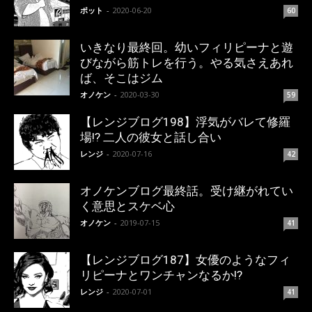
ポット
-
2020-06-20
60
いきなり最終回。幼いフィリピーナと遊
びながら筋トレを行う。やる気さえあれ
ば、そこはジム
オノケン
-
2020-03-30
59
【レンジブログ198】浮気がバレて修羅
場!? 二人の彼女と話し合い
レンジ
-
2020-07-16
42
オノケンブログ最終話。受け継がれてい
く意思とスケベ心
オノケン
-
2019-07-15
41
【レンジブログ187】女優のようなフィ
リピーナとワンチャンなるか!?
レンジ
-
2020-07-01
41