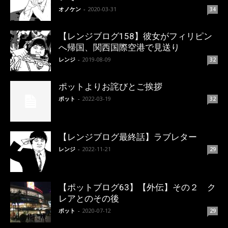
オノケン
-
2020-03-31
34
【レンジブログ158】彼女がフィリピン
へ帰国、関西国際空港で見送り
レンジ
-
2019-08-09
32
ポットよりお詫びとご挨拶
ポット
-
2022-03-19
32
【レンジブログ最終話】ラブレター
レンジ
-
2022-11-21
29
【ポットブログ63】【外伝】その２ ク
レアとのその後
ポット
-
2020-07-12
29