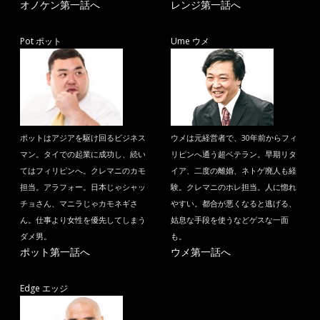
オノケン第一話へ
レンジ第一話へ
Pot ポット
Ume ウメ
ポットはアジアを駆け回るビジネス
ウメは元経営者で、30年前からフィ
マン。タイでの起業に成功し、続い
リピンへ通う超ベテラン。早期リタ
てはフィリピンへ。クレマニのカモ
イア、二度の離婚、ネトゲ廃人も経
担当。アラフォー。日本じゃシャッ
験。クレマニのホレ担当。人に惚れ
チョさん、マニラじゃカモネギさ
やすい。都合が悪くなると逃げる、
ん。仕事より女性を優先してしまう
姑息な手段を使うなどゲスな一面
ダメ男。
も。
ポット第一話へ
ウメ第一話へ
Edge エッジ