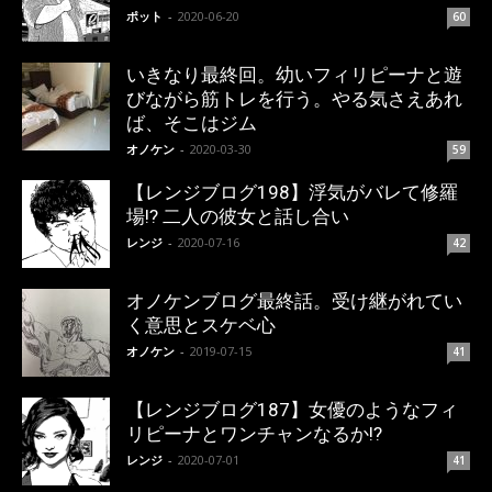
ポット
-
2020-06-20
60
いきなり最終回。幼いフィリピーナと遊
びながら筋トレを行う。やる気さえあれ
ば、そこはジム
オノケン
-
2020-03-30
59
【レンジブログ198】浮気がバレて修羅
場!? 二人の彼女と話し合い
レンジ
-
2020-07-16
42
オノケンブログ最終話。受け継がれてい
く意思とスケベ心
オノケン
-
2019-07-15
41
【レンジブログ187】女優のようなフィ
リピーナとワンチャンなるか!?
レンジ
-
2020-07-01
41