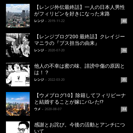
【レンジ外伝最終話】一人の日本人男性
がフィリピンを好きになった末路
レンジ
-
2019-11-22
40
【レンジブログ200 最終話】クレイジー
マニラの『ブス担当の由来』
レンジ
-
2020-07-20
36
他人の不幸は蜜の味、誹謗中傷の原因と
は！？
レンジ
-
2022-03-20
35
【ウメブログ10】除籍してフィリピーナ
と結婚することが嫁にバレた!?
ウメ
-
2020-08-07
34
感謝とお詫び。今後の活動とアンチにつ
いて