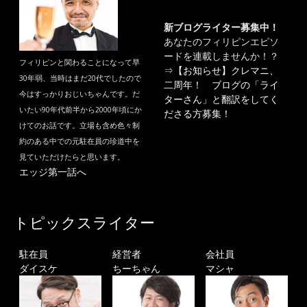
新ブログライター募集中！
あなたのフィリピンエピソ
ードを連載しませんか！？
フィリピンと関わることになって早
⇒
【お知らせ】クレマニ、
30年弱、当時はまだ20代でしたので
二周年！ ブログの「ライ
今はすっかりおじいちゃんです。だ
ターさん」と翻訳をしてく
いたい90年代前半から2000年頃にか
ださる方募集！
けてのお話です。立場も含め色々制
約のある中での元駐在員の珍道中を
見ていただけたらと思います。
エッジ第一話へ
トピックスライター
駐在員
経営者
会社員
ダイスケ
ちーちゃん
マシャ