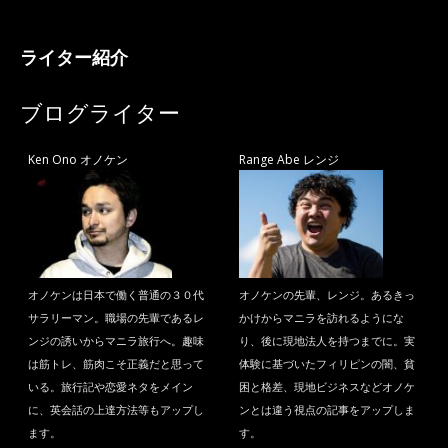
ライター紹介
ブログライター
Ken Ono オノケン
Range Abe レンジ
オノケンは日本で働く普通の３０代
オノケンの先輩、レンジ。あるきっ
サラリーマン。職場の先輩であるレ
かけからマニラを訪れるようにな
ンジの誘いからマニラ旅行へ。趣味
り、後に現地法人を持つまでに。実
は筋トレ、筋肉こそ正義だと思って
体験に基づいたフィリピンの闇、貧
いる。旅行記や恋愛ネタをメイン
困と格差、現地ビジネスなどオノケ
に、英会話の上達方法等もアップし
ンとは違う視点の記事をアップしま
ます。
す。