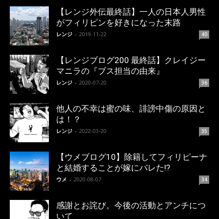
【レンジ外伝最終話】一人の日本人男性
がフィリピンを好きになった末路
レンジ
-
2019-11-22
40
【レンジブログ200 最終話】クレイジー
マニラの『ブス担当の由来』
レンジ
-
2020-07-20
36
他人の不幸は蜜の味、誹謗中傷の原因と
は！？
レンジ
-
2022-03-20
35
【ウメブログ10】除籍してフィリピーナ
と結婚することが嫁にバレた!?
ウメ
-
2020-08-07
34
感謝とお詫び。今後の活動とアンチにつ
いて