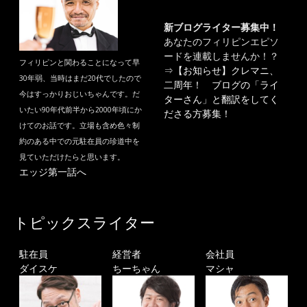
新ブログライター募集中！
あなたのフィリピンエピソ
ードを連載しませんか！？
フィリピンと関わることになって早
⇒
【お知らせ】クレマニ、
30年弱、当時はまだ20代でしたので
二周年！ ブログの「ライ
今はすっかりおじいちゃんです。だ
ターさん」と翻訳をしてく
いたい90年代前半から2000年頃にか
ださる方募集！
けてのお話です。立場も含め色々制
約のある中での元駐在員の珍道中を
見ていただけたらと思います。
エッジ第一話へ
トピックスライター
駐在員
経営者
会社員
ダイスケ
ちーちゃん
マシャ