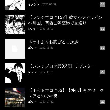
オノケン
-
2020-03-31
34
【レンジブログ158】彼女がフィリピン
へ帰国、関西国際空港で見送り
レンジ
-
2019-08-09
32
ポットよりお詫びとご挨拶
ポット
-
2022-03-19
32
【レンジブログ最終話】ラブレター
レンジ
-
2022-11-21
29
【ポットブログ63】【外伝】その２ ク
レアとのその後
ポット
-
2020-07-12
29