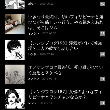
ポット
-
2020-06-20
60
いきなり最終回。幼いフィリピーナと遊
びながら筋トレを行う。やる気さえあれ
ば、そこはジム
オノケン
-
2020-03-30
59
【レンジブログ198】浮気がバレて修羅
場!? 二人の彼女と話し合い
レンジ
-
2020-07-16
42
オノケンブログ最終話。受け継がれてい
く意思とスケベ心
オノケン
-
2019-07-15
41
【レンジブログ187】女優のようなフィ
リピーナとワンチャンなるか!?
レンジ
-
2020-07-01
41