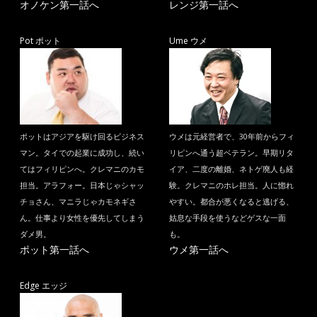
オノケン第一話へ
レンジ第一話へ
Pot ポット
Ume ウメ
ポットはアジアを駆け回るビジネス
ウメは元経営者で、30年前からフィ
マン。タイでの起業に成功し、続い
リピンへ通う超ベテラン。早期リタ
てはフィリピンへ。クレマニのカモ
イア、二度の離婚、ネトゲ廃人も経
担当。アラフォー。日本じゃシャッ
験。クレマニのホレ担当。人に惚れ
チョさん、マニラじゃカモネギさ
やすい。都合が悪くなると逃げる、
ん。仕事より女性を優先してしまう
姑息な手段を使うなどゲスな一面
ダメ男。
も。
ポット第一話へ
ウメ第一話へ
Edge エッジ