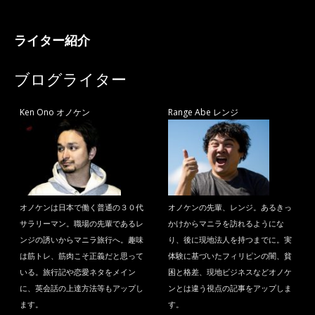
ライター紹介
ブログライター
Ken Ono オノケン
Range Abe レンジ
オノケンは日本で働く普通の３０代
オノケンの先輩、レンジ。あるきっ
サラリーマン。職場の先輩であるレ
かけからマニラを訪れるようにな
ンジの誘いからマニラ旅行へ。趣味
り、後に現地法人を持つまでに。実
は筋トレ、筋肉こそ正義だと思って
体験に基づいたフィリピンの闇、貧
いる。旅行記や恋愛ネタをメイン
困と格差、現地ビジネスなどオノケ
に、英会話の上達方法等もアップし
ンとは違う視点の記事をアップしま
ます。
す。