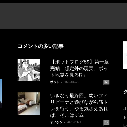
コメントの多い記事
【ポットブログ59】第一章
完結「想定外の現実、ポッ
ト地獄を見る!?」
ポット
-
2020-06-20
60
いきなり最終回。幼いフィ
リピーナと遊びながら筋ト
レを行う。やる気さえあれ
オ
ば、そこはジム
ト
オノケン
-
2020-03-30
59
レ