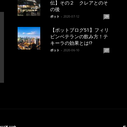
伝】その２ クレアとのそ
の後
ポット
-
2020-07-12
29
【ポットブログ51】フィリ
ピンベテランの飲み方！テ
キーラの効果とは!?
ポット
-
2020-06-10
27