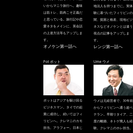
いからマニラ旅行へ。趣味
地法人を持つまでに。実体
は筋トレ、筋肉こそ正義だ
験に基づいたフィリピンの
と思っている。旅行記や恋
闇、貧困と格差、現地ビジ
愛ネタをメインに、英会話
ネスなどオノケンとは違う
の上達方法等もアップしま
視点の記事をアップしま
す。
す。
オノケン第一話へ
レンジ第一話へ
Pot ポット
Ume ウメ
ポットはアジアを駆け回る
ウメは元経営者で、30年前
ビジネスマン。タイでの起
からフィリピンへ通う超ベ
業に成功し、続いてはフィ
テラン。早期リタイア、二
リピンへ。クレマニのカモ
度の離婚、ネトゲ廃人も経
担当。アラフォー。日本じ
験。クレマニのホレ担当。