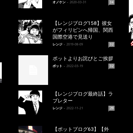
オノケン
-
2020-03-31
34
【レンジブログ158】彼女
がフィリピンへ帰国、関西
国際空港で見送り
レンジ
-
2019-08-09
32
ポットよりお詫びとご挨拶
ポット
-
2022-03-19
32
【レンジブログ最終話】ラ
ブレター
レンジ
-
2022-11-21
29
【ポットブログ63】【外