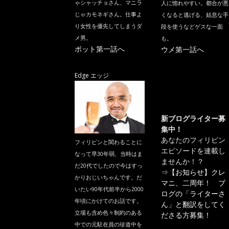
ゃシャッチョさん、マニラ
人に惚れやすい。都合が悪
じゃカモネギさん。仕事よ
くなると逃げる、姑息な手
り女性を優先してしまうダ
段を使うなどゲスな一面
メ男。
も。
ポット第一話へ
ウメ第一話へ
Edge エッジ
新ブログライター募
集中！
あなたのフィリピン
フィリピンと関わることに
エピソードを連載し
なって早30年弱、当時はま
ませんか！？
だ20代でしたので今はすっ
⇒
【お知らせ】クレ
かりおじいちゃんです。だ
マニ、二周年！ ブ
いたい90年代前半から2000
ログの「ライターさ
年頃にかけてのお話です。
ん」と翻訳をしてく
立場も含め色々制約のある
ださる方募集！
中での元駐在員の珍道中を