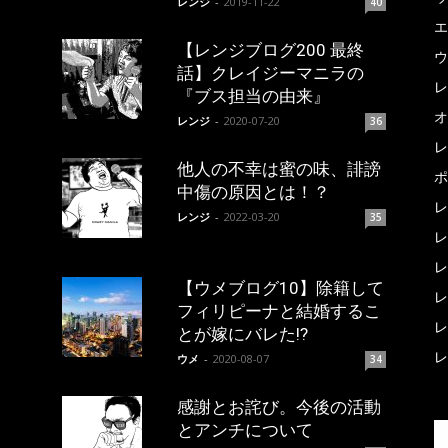
レンジ
-
2019-11-22
40
エ
【レンジブログ200 最終
ウ
話】クレイジーマニラの
レ
『ブス担当の由来』
オ
レンジ
-
2020-07-20
36
レ
他人の不幸は蜜の味、誹謗
ポ
中傷の原因とは！？
レ
レンジ
-
2022-03-20
35
レ
レ
【ウメブログ10】除籍して
レ
フィリピーナと結婚するこ
レ
とが嫁にバレた!?
レ
ウメ
-
2020-08-07
34
感謝とお詫び。今後の活動
とアンチについて