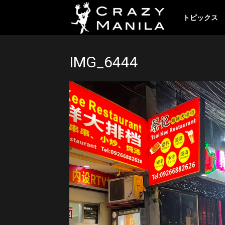
ク
トピックス
レ
IMG_6444
イ
ジ
ー
マ