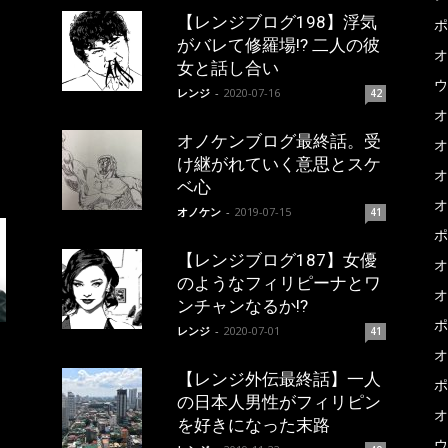
【レンジブログ198】浮気
ポ
がバレて修羅場!? 二人の彼
オ
女と話し合い
ウ
レンジ
-
2020-07-16
42
オ
オノケンブログ最終話。受
オ
け継がれていく意思とスケ
オ
ベ心
オ
オノケン
-
2019-07-15
41
ポ
【レンジブログ187】女優
オ
のようなフィリピーナとワ
オ
ンチャンなるか!?
ポ
レンジ
-
2020-07-01
41
オ
【レンジ外伝最終話】一人
ポ
の日本人男性がフィリピン
オ
を好きになった末路
ウ