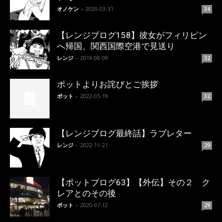
オノケン
-
2020-03-31
34
【レンジブログ158】彼女がフィリピン
へ帰国、関西国際空港で見送り
レンジ
-
2019-08-09
32
ポットよりお詫びとご挨拶
ポット
-
2022-03-19
32
【レンジブログ最終話】ラブレター
レンジ
-
2022-11-21
29
【ポットブログ63】【外伝】その２ ク
レアとのその後
ポット
-
2020-07-12
29