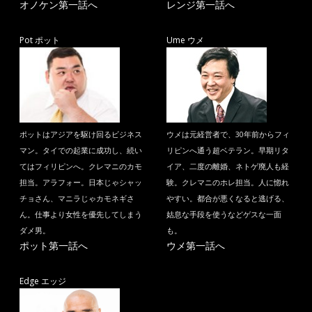
オノケン第一話へ
レンジ第一話へ
Pot ポット
Ume ウメ
ポットはアジアを駆け回るビジネス
ウメは元経営者で、30年前からフィ
マン。タイでの起業に成功し、続い
リピンへ通う超ベテラン。早期リタ
てはフィリピンへ。クレマニのカモ
イア、二度の離婚、ネトゲ廃人も経
担当。アラフォー。日本じゃシャッ
験。クレマニのホレ担当。人に惚れ
チョさん、マニラじゃカモネギさ
やすい。都合が悪くなると逃げる、
ん。仕事より女性を優先してしまう
姑息な手段を使うなどゲスな一面
ダメ男。
も。
ポット第一話へ
ウメ第一話へ
Edge エッジ