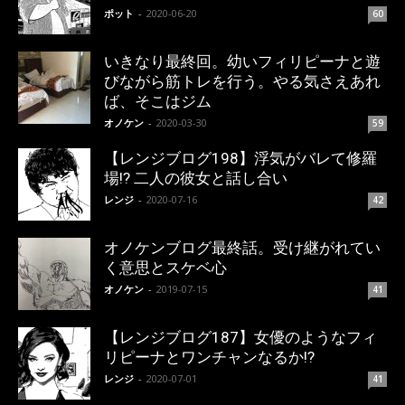
ポット
-
2020-06-20
60
いきなり最終回。幼いフィリピーナと遊
びながら筋トレを行う。やる気さえあれ
ば、そこはジム
オノケン
-
2020-03-30
59
【レンジブログ198】浮気がバレて修羅
場!? 二人の彼女と話し合い
レンジ
-
2020-07-16
42
オノケンブログ最終話。受け継がれてい
く意思とスケベ心
オノケン
-
2019-07-15
41
【レンジブログ187】女優のようなフィ
リピーナとワンチャンなるか!?
レンジ
-
2020-07-01
41