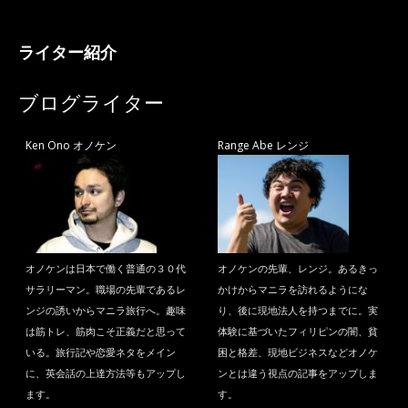
ライター紹介
ブログライター
Ken Ono オノケン
Range Abe レンジ
オノケンは日本で働く普通の３０代
オノケンの先輩、レンジ。あるきっ
サラリーマン。職場の先輩であるレ
かけからマニラを訪れるようにな
ンジの誘いからマニラ旅行へ。趣味
り、後に現地法人を持つまでに。実
は筋トレ、筋肉こそ正義だと思って
体験に基づいたフィリピンの闇、貧
いる。旅行記や恋愛ネタをメイン
困と格差、現地ビジネスなどオノケ
に、英会話の上達方法等もアップし
ンとは違う視点の記事をアップしま
ます。
す。