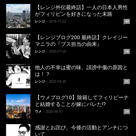
【レンジ外伝最終話】一人の日本人男性
がフィリピンを好きになった末路
レンジ
-
2019-11-22
40
【レンジブログ200 最終話】クレイジー
マニラの『ブス担当の由来』
レンジ
-
2020-07-20
36
他人の不幸は蜜の味、誹謗中傷の原因と
は！？
レンジ
-
2022-03-20
35
【ウメブログ10】除籍してフィリピーナ
と結婚することが嫁にバレた!?
ウメ
-
2020-08-07
34
感謝とお詫び。今後の活動とアンチにつ
いて