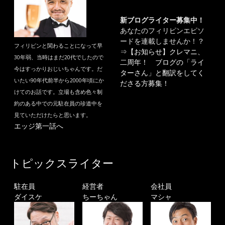
新ブログライター募集中！
あなたのフィリピンエピソ
ードを連載しませんか！？
フィリピンと関わることになって早
⇒
【お知らせ】クレマニ、
30年弱、当時はまだ20代でしたので
二周年！ ブログの「ライ
今はすっかりおじいちゃんです。だ
ターさん」と翻訳をしてく
いたい90年代前半から2000年頃にか
ださる方募集！
けてのお話です。立場も含め色々制
約のある中での元駐在員の珍道中を
見ていただけたらと思います。
エッジ第一話へ
トピックスライター
駐在員
経営者
会社員
ダイスケ
ちーちゃん
マシャ