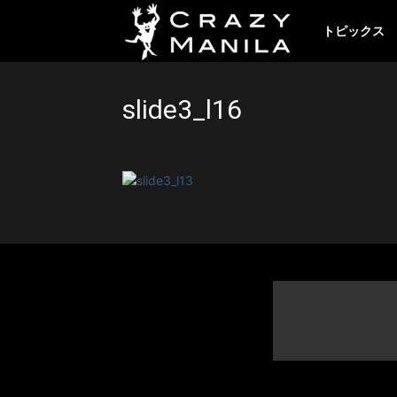
ク
トピックス
レ
slide3_l16
イ
ジ
ー
マ