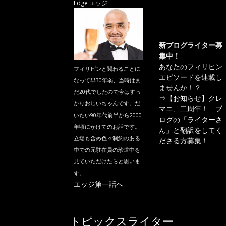
Edge エッジ
新ブログライター募
集中！
あなたのフィリピン
フィリピンと関わることに
エピソードを連載し
なって早30年弱、当時はま
ませんか！？
だ20代でしたので今はすっ
⇒
【お知らせ】クレ
かりおじいちゃんです。だ
マニ、二周年！ ブ
いたい90年代前半から2000
ログの「ライターさ
年頃にかけてのお話です。
ん」と翻訳をしてく
立場も含め色々制約のある
ださる方募集！
中での元駐在員の珍道中を
見ていただけたらと思いま
す。
エッジ第一話へ
トピックスライター