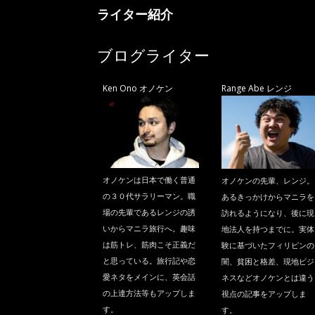
ニ
ライター紹介
ラ
ブログライター
Ken Ono オノケン
Range Abe レンジ
オノケンは日本で働く普通
オノケンの先輩、レンジ。
の３０代サラリーマン。職
あるきっかけからマニラを
場の先輩であるレンジの誘
訪れるようになり、後に現
いからマニラ旅行へ。趣味
地法人を持つまでに。実体
は筋トレ、筋肉こそ正義だ
験に基づいたフィリピンの
と思っている。旅行記や恋
闇、貧困と格差、現地ビジ
愛ネタをメインに、英会話
ネスなどオノケンとは違う
の上達方法等もアップしま
視点の記事をアップしま
す。
す。