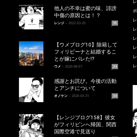
レ
他人の不幸は蜜の味、誹謗
ポ
中傷の原因とは！？
レ
レンジ
-
2022-03-20
35
レ
レ
【ウメブログ10】除籍して
レ
フィリピーナと結婚するこ
レ
とが嫁にバレた!?
レ
ウメ
-
2020-08-07
34
感謝とお詫び。今後の活動
とアンチについて
オノケン
-
2020-03-31
34
【レンジブログ158】彼女
がフィリピンへ帰国、関西
国際空港で見送り