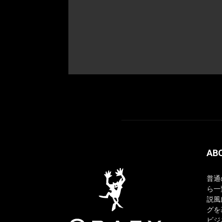
AB
普通
ら一
説風
グを
ビジ