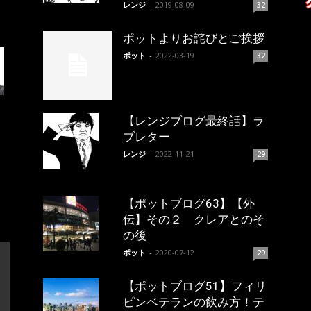
レンジ
-
2019-08-09
32
ポットよりお詫びとご挨拶
ポット
-
2022-03-19
32
【レンジブログ最終話】ラ
ブレター
レンジ
-
2022-11-21
29
【ポットブログ63】【外
伝】その２ クレアとのそ
の後
ポット
-
2020-07-12
29
【ポットブログ51】フィリ
ピンベテランの飲み方！テ