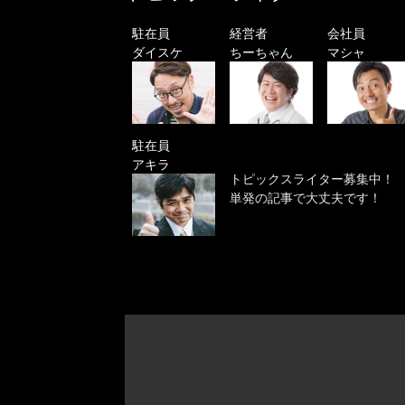
駐在員
経営者
会社員
ダイスケ
ちーちゃん
マシャ
駐在員
アキラ
トピックスライター募集中！
単発の記事で大丈夫です！