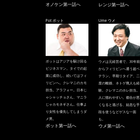
オノケン第一話へ
レンジ第一話へ
Pot ポット
Ume ウメ
ポットはアジアを駆け回る
ウメは元経営者で、30年前
ビジネスマン。タイでの起
からフィリピンへ通う超ベ
業に成功し、続いてはフィ
テラン。早期リタイア、二
リピンへ。クレマニのカモ
度の離婚、ネトゲ廃人も経
担当。アラフォー。日本じ
験。クレマニのホレ担当。
ゃシャッチョさん、マニラ
人に惚れやすい。都合が悪
じゃカモネギさん。仕事よ
くなると逃げる、姑息な手
り女性を優先してしまうダ
段を使うなどゲスな一面
メ男。
も。
ポット第一話へ
ウメ第一話へ