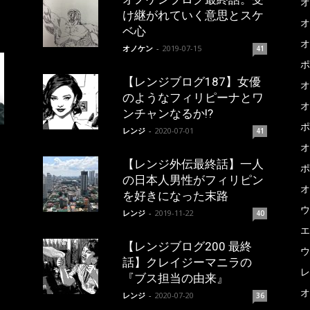
オ
け継がれていく意思とスケ
オ
ベ心
オ
オノケン
-
2019-07-15
41
ポ
【レンジブログ187】女優
オ
のようなフィリピーナとワ
オ
ンチャンなるか!?
ポ
レンジ
-
2020-07-01
41
オ
【レンジ外伝最終話】一人
ポ
の日本人男性がフィリピン
オ
を好きになった末路
ウ
レンジ
-
2019-11-22
40
エ
【レンジブログ200 最終
ウ
話】クレイジーマニラの
レ
『ブス担当の由来』
オ
レンジ
-
2020-07-20
36