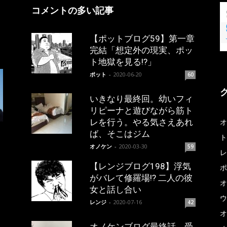
コメントの多い記事
【ポットブログ59】第一章
完結「想定外の現実、ポッ
ト地獄を見る!?」
ポット
-
2020-06-20
60
いきなり最終回。幼いフィ
リピーナと遊びながら筋ト
レを行う。やる気さえあれ
オ
ば、そこはジム
ト
オノケン
-
2020-03-30
59
レ
【レンジブログ198】浮気
ポ
がバレて修羅場!? 二人の彼
オ
女と話し合い
ウ
レンジ
-
2020-07-16
42
オ
オノケンブログ最終話。受