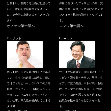
は筋トレ、筋肉こそ正義だと思って
体験に基づいたフィリピンの闇、貧
いる。旅行記や恋愛ネタをメイン
困と格差、現地ビジネスなどオノケ
に、英会話の上達方法等もアップし
ンとは違う視点の記事をアップしま
ます。
す。
オノケン第一話へ
レンジ第一話へ
Pot ポット
Ume ウメ
ポットはアジアを駆け回るビジネス
ウメは元経営者で、30年前からフィ
マン。タイでの起業に成功し、続い
リピンへ通う超ベテラン。早期リタ
てはフィリピンへ。クレマニのカモ
イア、二度の離婚、ネトゲ廃人も経
担当。アラフォー。日本じゃシャッ
験。クレマニのホレ担当。人に惚れ
チョさん、マニラじゃカモネギさ
やすい。都合が悪くなると逃げる、
ん。仕事より女性を優先してしまう
姑息な手段を使うなどゲスな一面
ダメ男。
も。