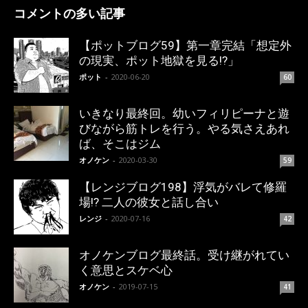
コメントの多い記事
【ポットブログ59】第一章完結「想定外
の現実、ポット地獄を見る!?」
ポット
-
2020-06-20
60
いきなり最終回。幼いフィリピーナと遊
びながら筋トレを行う。やる気さえあれ
ば、そこはジム
オノケン
-
2020-03-30
59
【レンジブログ198】浮気がバレて修羅
場!? 二人の彼女と話し合い
レンジ
-
2020-07-16
42
オノケンブログ最終話。受け継がれてい
く意思とスケベ心
オノケン
-
2019-07-15
41