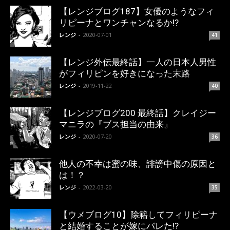
【レンジブログ187】女優のようなフィ
リピーナとワンチャンなるか!?
レンジ
-
2020-07-01
41
【レンジ外伝最終話】一人の日本人男性
がフィリピンを好きになった末路
レンジ
-
2019-11-22
40
【レンジブログ200 最終話】クレイジー
マニラの『ブス担当の由来』
レンジ
-
2020-07-20
36
他人の不幸は蜜の味、誹謗中傷の原因と
は！？
レンジ
-
2022-03-20
35
【ウメブログ10】除籍してフィリピーナ
と結婚することが嫁にバレた!?