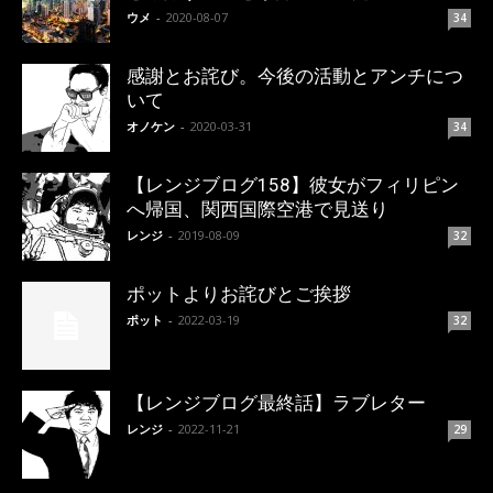
ウメ
-
2020-08-07
34
感謝とお詫び。今後の活動とアンチにつ
いて
オノケン
-
2020-03-31
34
【レンジブログ158】彼女がフィリピン
へ帰国、関西国際空港で見送り
レンジ
-
2019-08-09
32
ポットよりお詫びとご挨拶
ポット
-
2022-03-19
32
【レンジブログ最終話】ラブレター
レンジ
-
2022-11-21
29