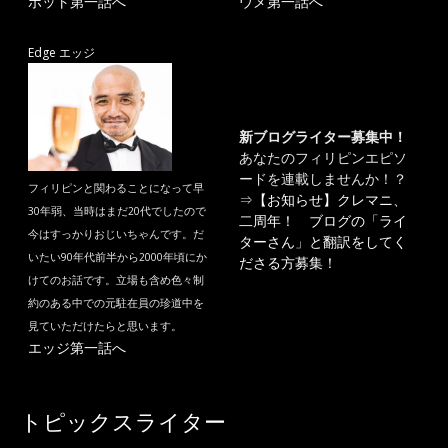
ポット第一話へ
ウメ第一話へ
Edge エッジ
新ブログライター募集中！
あなたのフィリピンエピソ
ードを連載しませんか！？
フィリピンと関わることになって早
⇒
【お知らせ】クレマニ、
30年弱、当時はまだ20代でしたので
二周年！ ブログの「ライ
今はすっかりおじいちゃんです。だ
ターさん」と翻訳をしてく
いたい90年代前半から2000年頃にか
ださる方募集！
けてのお話です。立場も含め色々制
約のある中での元駐在員の珍道中を
見ていただけたらと思います。
エッジ第一話へ
トピックスライター