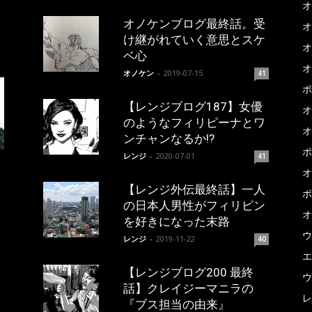
オ
オノケンブログ最終話。受
オ
け継がれていく意思とスケ
オ
ベ心
オ
オノケン
-
2019-07-15
41
ポ
【レンジブログ187】女優
オ
のようなフィリピーナとワ
オ
ンチャンなるか!?
ポ
レンジ
-
2020-07-01
41
オ
【レンジ外伝最終話】一人
ポ
の日本人男性がフィリピン
オ
を好きになった末路
ウ
レンジ
-
2019-11-22
40
エ
【レンジブログ200 最終
ウ
話】クレイジーマニラの
レ
『ブス担当の由来』