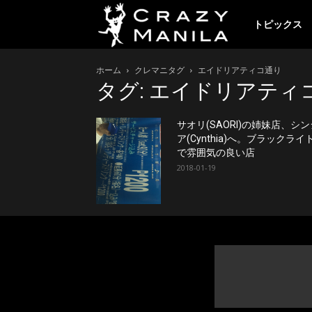
ク
トピックス
ホーム
クレマニタグ
エイドリアティコ通り
レ
タグ: エイドリアティ
イ
サオリ(SAORI)の姉妹店、シン
ア(Cynthia)へ。ブラックライ
で雰囲気の良い店
2018-01-19
ジ
ー
マ