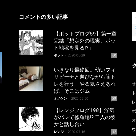
コメントの多い記事
【ポットブログ59】第一章
完結「想定外の現実、ポッ
ト地獄を見る!?」
ポット
-
2020-06-20
60
いきなり最終回。幼いフィ
リピーナと遊びながら筋ト
レを行う。やる気さえあれ
オ
ば、そこはジム
ト
オノケン
-
2020-03-30
59
レ
【レンジブログ198】浮気
ポ
がバレて修羅場!? 二人の彼
オ
女と話し合い
ウ
レンジ
-
2020-07-16
42