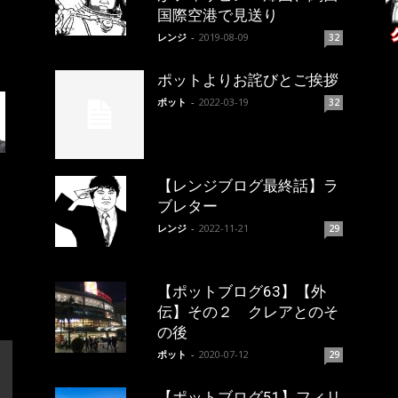
国際空港で見送り
レンジ
-
2019-08-09
32
ポットよりお詫びとご挨拶
ポット
-
2022-03-19
32
【レンジブログ最終話】ラ
ブレター
レンジ
-
2022-11-21
29
【ポットブログ63】【外
伝】その２ クレアとのそ
の後
ポット
-
2020-07-12
29
【ポットブログ51】フィリ