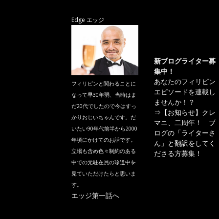
Edge エッジ
新ブログライター募
集中！
あなたのフィリピン
フィリピンと関わることに
エピソードを連載し
なって早30年弱、当時はま
ませんか！？
だ20代でしたので今はすっ
⇒
【お知らせ】クレ
かりおじいちゃんです。だ
マニ、二周年！ ブ
いたい90年代前半から2000
ログの「ライターさ
年頃にかけてのお話です。
ん」と翻訳をしてく
立場も含め色々制約のある
ださる方募集！
中での元駐在員の珍道中を
見ていただけたらと思いま
す。
エッジ第一話へ