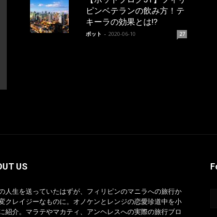
ピンベテランの飲み方！テ
キーラの効果とは!?
ポット
-
2020-06-10
27
OUT US
F
の人生を送っていたはずが、フィリピンのマニラへの旅行か
変クレイジーなものに。オノケンとレンジの恋愛珍道中を小
に紹介。マラテやマカティ、アンヘレスへの実際の旅行ブロ