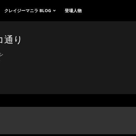
クレイジーマニラ BLOG
登場人物
コ通り
シ
ト