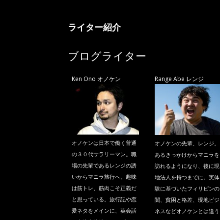
ニ
ライター紹介
ラ
ブログライター
Ken Ono オノケン
Range Abe レンジ
オノケンは日本で働く普通
オノケンの先輩、レンジ。
の３０代サラリーマン。職
あるきっかけからマニラを
場の先輩であるレンジの誘
訪れるようになり、後に現
いからマニラ旅行へ。趣味
地法人を持つまでに。実体
は筋トレ、筋肉こそ正義だ
験に基づいたフィリピンの
と思っている。旅行記や恋
闇、貧困と格差、現地ビジ
愛ネタをメインに、英会話
ネスなどオノケンとは違う