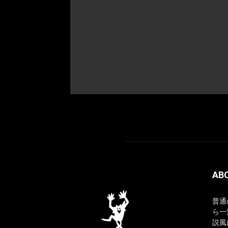
AB
普通
ら一
説風