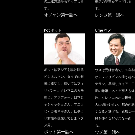
の上達方法等もアップしま
視点の記事をアップしま
す。
す。
オノケン第一話へ
レンジ第一話へ
Pot ポット
Ume ウメ
ポットはアジアを駆け回る
ウメは元経営者で、30年前
ビジネスマン。タイでの起
からフィリピンへ通う超ベ
業に成功し、続いてはフィ
テラン。早期リタイア、二
リピンへ。クレマニのカモ
度の離婚、ネトゲ廃人も経
担当。アラフォー。日本じ
験。クレマニのホレ担当。
ゃシャッチョさん、マニラ
人に惚れやすい。都合が悪
じゃカモネギさん。仕事よ
くなると逃げる、姑息な手
り女性を優先してしまうダ
段を使うなどゲスな一面
メ男。
も。
ポット第一話へ
ウメ第一話へ