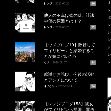
オ
レンジ
-
2020-07-20
36
レ
他人の不幸は蜜の味、誹謗
ポ
中傷の原因とは！？
レ
レンジ
-
2022-03-20
35
レ
レ
【ウメブログ10】除籍して
レ
フィリピーナと結婚するこ
レ
とが嫁にバレた!?
レ
ウメ
-
2020-08-07
34
感謝とお詫び。今後の活動
とアンチについて
オノケン
-
2020-03-31
34
【レンジブログ158】彼女
がフィリピンへ帰国、関西