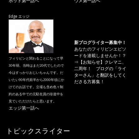
ポット第一話へ
ウメ第一話へ
Edge エッジ
新ブログライター募集中！
あなたのフィリピンエピソ
ードを連載しませんか！？
フィリピンと関わることになって早
⇒
【お知らせ】クレマニ、
30年弱、当時はまだ20代でしたので
二周年！ ブログの「ライ
今はすっかりおじいちゃんです。だ
ターさん」と翻訳をしてく
いたい90年代前半から2000年頃にか
ださる方募集！
けてのお話です。立場も含め色々制
約のある中での元駐在員の珍道中を
見ていただけたらと思います。
エッジ第一話へ
トピックスライター