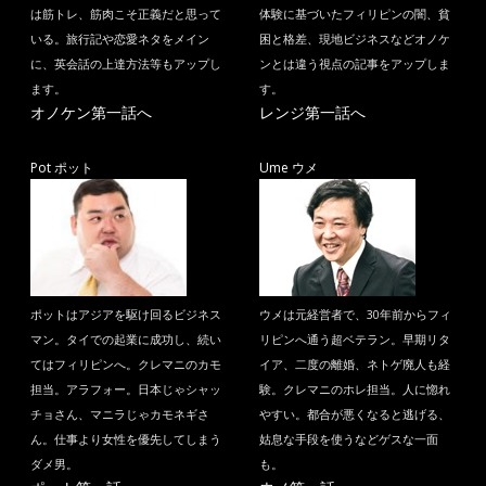
は筋トレ、筋肉こそ正義だと思って
体験に基づいたフィリピンの闇、貧
いる。旅行記や恋愛ネタをメイン
困と格差、現地ビジネスなどオノケ
に、英会話の上達方法等もアップし
ンとは違う視点の記事をアップしま
ます。
す。
オノケン第一話へ
レンジ第一話へ
Pot ポット
Ume ウメ
ポットはアジアを駆け回るビジネス
ウメは元経営者で、30年前からフィ
マン。タイでの起業に成功し、続い
リピンへ通う超ベテラン。早期リタ
てはフィリピンへ。クレマニのカモ
イア、二度の離婚、ネトゲ廃人も経
担当。アラフォー。日本じゃシャッ
験。クレマニのホレ担当。人に惚れ
チョさん、マニラじゃカモネギさ
やすい。都合が悪くなると逃げる、
ん。仕事より女性を優先してしまう
姑息な手段を使うなどゲスな一面
ダメ男。
も。