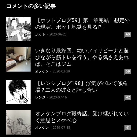
コメントの多い記事
【ポットブログ59】第一章完結「想定外
の現実、ポット地獄を見る!?」
ポット
-
2020-06-20
60
いきなり最終回。幼いフィリピーナと遊
びながら筋トレを行う。やる気さえあれ
ば、そこはジム
オノケン
-
2020-03-30
59
【レンジブログ198】浮気がバレて修羅
場!? 二人の彼女と話し合い
レンジ
-
2020-07-16
42
オノケンブログ最終話。受け継がれてい
く意思とスケベ心
オノケン
-
2019-07-15
41