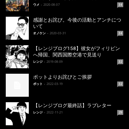
ウメ
-
2020-08-07
34
感謝とお詫び。今後の活動とアンチにつ
いて
オノケン
-
2020-03-31
34
【レンジブログ158】彼女がフィリピン
へ帰国、関西国際空港で見送り
レンジ
-
2019-08-09
32
ポットよりお詫びとご挨拶
ポット
-
2022-03-19
32
【レンジブログ最終話】ラブレター
レンジ
-
2022-11-21
29