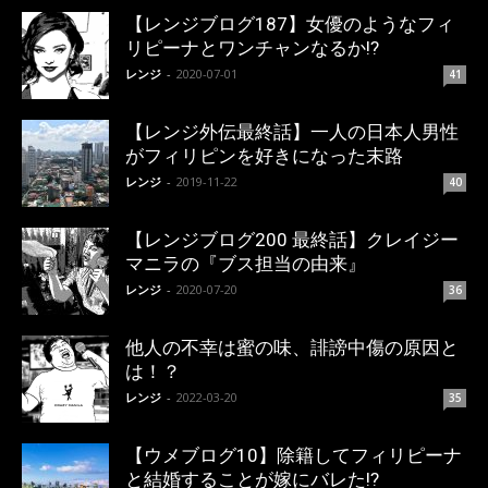
【レンジブログ187】女優のようなフィ
リピーナとワンチャンなるか!?
レンジ
-
2020-07-01
41
【レンジ外伝最終話】一人の日本人男性
がフィリピンを好きになった末路
レンジ
-
2019-11-22
40
【レンジブログ200 最終話】クレイジー
マニラの『ブス担当の由来』
レンジ
-
2020-07-20
36
他人の不幸は蜜の味、誹謗中傷の原因と
は！？
レンジ
-
2022-03-20
35
【ウメブログ10】除籍してフィリピーナ
と結婚することが嫁にバレた!?