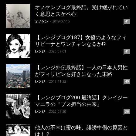
オノケンブログ最終話。受け継がれてい
く意思とスケベ心
オノケン
-
2019-07-15
41
【レンジブログ187】女優のようなフィ
リピーナとワンチャンなるか!?
レンジ
-
2020-07-01
41
【レンジ外伝最終話】一人の日本人男性
がフィリピンを好きになった末路
レンジ
-
2019-11-22
40
【レンジブログ200 最終話】クレイジー
マニラの『ブス担当の由来』
レンジ
-
2020-07-20
36
他人の不幸は蜜の味、誹謗中傷の原因と
は！？