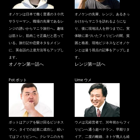
オノケンは日本で働く普通の３０代
オノケンの先輩、レンジ。あるきっ
サラリーマン。職場の先輩であるレ
かけからマニラを訪れるようにな
ンジの誘いからマニラ旅行へ。趣味
り、後に現地法人を持つまでに。実
は筋トレ、筋肉こそ正義だと思って
体験に基づいたフィリピンの闇、貧
いる。旅行記や恋愛ネタをメイン
困と格差、現地ビジネスなどオノケ
に、英会話の上達方法等もアップし
ンとは違う視点の記事をアップしま
ます。
す。
オノケン第一話へ
レンジ第一話へ
Pot ポット
Ume ウメ
ポットはアジアを駆け回るビジネス
ウメは元経営者で、30年前からフィ
マン。タイでの起業に成功し、続い
リピンへ通う超ベテラン。早期リタ
てはフィリピンへ。クレマニのカモ
イア、二度の離婚、ネトゲ廃人も経