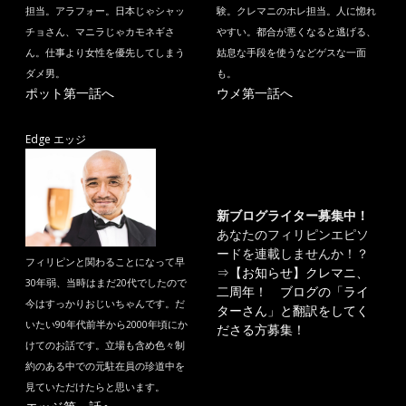
担当。アラフォー。日本じゃシャッ
験。クレマニのホレ担当。人に惚れ
チョさん、マニラじゃカモネギさ
やすい。都合が悪くなると逃げる、
ん。仕事より女性を優先してしまう
姑息な手段を使うなどゲスな一面
ダメ男。
も。
ポット第一話へ
ウメ第一話へ
Edge エッジ
新ブログライター募集中！
あなたのフィリピンエピソ
ードを連載しませんか！？
フィリピンと関わることになって早
⇒
【お知らせ】クレマニ、
30年弱、当時はまだ20代でしたので
二周年！ ブログの「ライ
今はすっかりおじいちゃんです。だ
ターさん」と翻訳をしてく
いたい90年代前半から2000年頃にか
ださる方募集！
けてのお話です。立場も含め色々制
約のある中での元駐在員の珍道中を
見ていただけたらと思います。