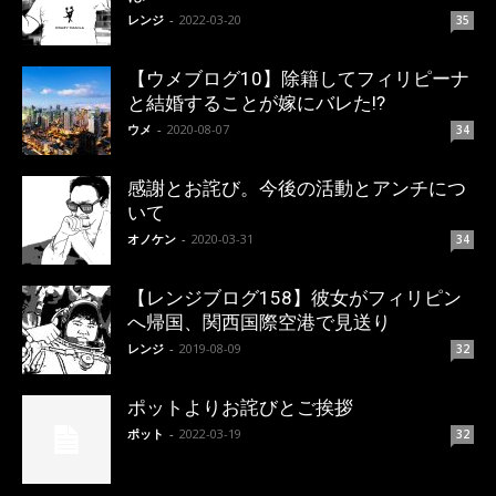
レンジ
-
2022-03-20
35
【ウメブログ10】除籍してフィリピーナ
と結婚することが嫁にバレた!?
ウメ
-
2020-08-07
34
感謝とお詫び。今後の活動とアンチにつ
いて
オノケン
-
2020-03-31
34
【レンジブログ158】彼女がフィリピン
へ帰国、関西国際空港で見送り
レンジ
-
2019-08-09
32
ポットよりお詫びとご挨拶
ポット
-
2022-03-19
32