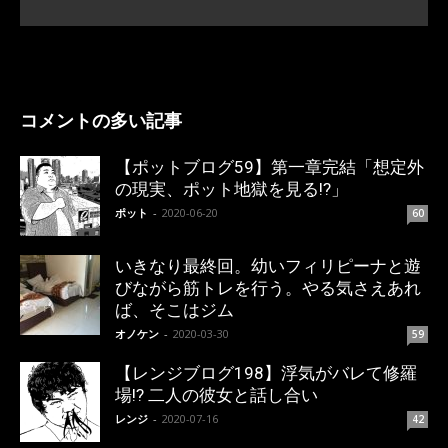
コメントの多い記事
【ポットブログ59】第一章完結「想定外
の現実、ポット地獄を見る!?」
ポット
-
2020-06-20
60
いきなり最終回。幼いフィリピーナと遊
びながら筋トレを行う。やる気さえあれ
ば、そこはジム
オノケン
-
2020-03-30
59
【レンジブログ198】浮気がバレて修羅
場!? 二人の彼女と話し合い
レンジ
-
2020-07-16
42