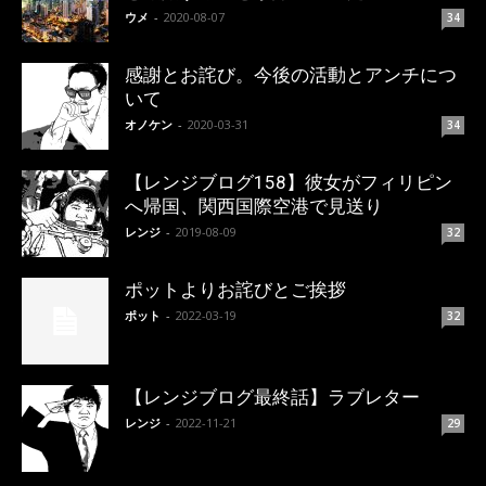
ウメ
-
2020-08-07
34
感謝とお詫び。今後の活動とアンチにつ
いて
オノケン
-
2020-03-31
34
【レンジブログ158】彼女がフィリピン
へ帰国、関西国際空港で見送り
レンジ
-
2019-08-09
32
ポットよりお詫びとご挨拶
ポット
-
2022-03-19
32
【レンジブログ最終話】ラブレター
レンジ
-
2022-11-21
29