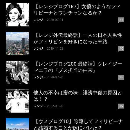
【レンジブログ187】女優のようなフィ
リピーナとワンチャンなるか!?
レンジ
-
2020-07-01
41
【レンジ外伝最終話】一人の日本人男性
がフィリピンを好きになった末路
レンジ
-
2019-11-22
40
【レンジブログ200 最終話】クレイジー
マニラの『ブス担当の由来』
レンジ
-
2020-07-20
36
他人の不幸は蜜の味、誹謗中傷の原因と
は！？
レンジ
-
2022-03-20
35
【ウメブログ10】除籍してフィリピーナ
と結婚することが嫁にバレた!?