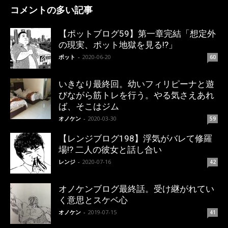
コメントの多い記事
【ポットブログ59】第一章完結「想定外
の現実、ポット地獄を見る!?」
ポット
-
2020-06-20
60
いきなり最終回。幼いフィリピーナと遊
びながら筋トレを行う。やる気さえあれ
ば、そこはジム
オノケン
-
2020-03-30
59
【レンジブログ198】浮気がバレて修羅
場!? 二人の彼女と話し合い
レンジ
-
2020-07-16
42
オノケンブログ最終話。受け継がれてい
く意思とスケベ心
オノケン
-
2019-07-15
41