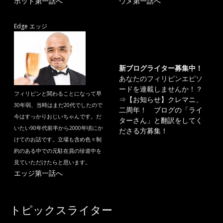
ポット第一話へ
ウメ第一話へ
Edge エッジ
新ブログライター募集中！
あなたのフィリピンエピソ
ードを連載しませんか！？
フィリピンと関わることになって早
⇒
【お知らせ】クレマニ、
30年弱、当時はまだ20代でしたので
二周年！ ブログの「ライ
今はすっかりおじいちゃんです。だ
ターさん」と翻訳をしてく
いたい90年代前半から2000年頃にか
ださる方募集！
けてのお話です。立場も含め色々制
約のある中での元駐在員の珍道中を
見ていただけたらと思います。
エッジ第一話へ
トピックスライター