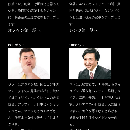
は筋トレ、筋肉こそ正義だと思って
体験に基づいたフィリピンの闇、貧
いる。旅行記や恋愛ネタをメイン
困と格差、現地ビジネスなどオノケ
に、英会話の上達方法等もアップし
ンとは違う視点の記事をアップしま
ます。
す。
オノケン第一話へ
レンジ第一話へ
Pot ポット
Ume ウメ
ポットはアジアを駆け回るビジネス
ウメは元経営者で、30年前からフィ
マン。タイでの起業に成功し、続い
リピンへ通う超ベテラン。早期リタ
てはフィリピンへ。クレマニのカモ
イア、二度の離婚、ネトゲ廃人も経
担当。アラフォー。日本じゃシャッ
験。クレマニのホレ担当。人に惚れ
チョさん、マニラじゃカモネギさ
やすい。都合が悪くなると逃げる、
ん。仕事より女性を優先してしまう
姑息な手段を使うなどゲスな一面
ダメ男。
も。