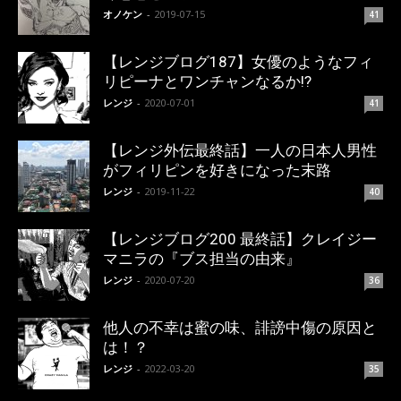
オノケン
-
2019-07-15
41
【レンジブログ187】女優のようなフィ
リピーナとワンチャンなるか!?
レンジ
-
2020-07-01
41
【レンジ外伝最終話】一人の日本人男性
がフィリピンを好きになった末路
レンジ
-
2019-11-22
40
【レンジブログ200 最終話】クレイジー
マニラの『ブス担当の由来』
レンジ
-
2020-07-20
36
他人の不幸は蜜の味、誹謗中傷の原因と
は！？
レンジ
-
2022-03-20
35