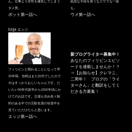
ん。仕事より女性を優先してしまう
姑息な手段を使うなどゲスな一面
ダメ男。
も。
ポット第一話へ
ウメ第一話へ
Edge エッジ
新ブログライター募集中！
あなたのフィリピンエピソ
ードを連載しませんか！？
フィリピンと関わることになって早
⇒
【お知らせ】クレマニ、
30年弱、当時はまだ20代でしたので
二周年！ ブログの「ライ
今はすっかりおじいちゃんです。だ
ターさん」と翻訳をしてく
いたい90年代前半から2000年頃にか
ださる方募集！
けてのお話です。立場も含め色々制
約のある中での元駐在員の珍道中を
見ていただけたらと思います。
エッジ第一話へ