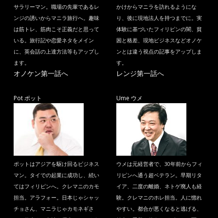
サラリーマン。職場の先輩であるレ
かけからマニラを訪れるようにな
ンジの誘いからマニラ旅行へ。趣味
り、後に現地法人を持つまでに。実
は筋トレ、筋肉こそ正義だと思って
体験に基づいたフィリピンの闇、貧
いる。旅行記や恋愛ネタをメイン
困と格差、現地ビジネスなどオノケ
に、英会話の上達方法等もアップし
ンとは違う視点の記事をアップしま
ます。
す。
オノケン第一話へ
レンジ第一話へ
Pot ポット
Ume ウメ
ポットはアジアを駆け回るビジネス
ウメは元経営者で、30年前からフィ
マン。タイでの起業に成功し、続い
リピンへ通う超ベテラン。早期リタ
てはフィリピンへ。クレマニのカモ
イア、二度の離婚、ネトゲ廃人も経
担当。アラフォー。日本じゃシャッ
験。クレマニのホレ担当。人に惚れ
チョさん、マニラじゃカモネギさ
やすい。都合が悪くなると逃げる、