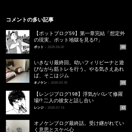
コメントの多い記事
【ポットブログ59】第一章完結「想定外
の現実、ポット地獄を見る!?」
ポット
-
2020-06-20
60
いきなり最終回。幼いフィリピーナと遊
びながら筋トレを行う。やる気さえあれ
ば、そこはジム
オノケン
-
2020-03-30
59
【レンジブログ198】浮気がバレて修羅
場!? 二人の彼女と話し合い
レンジ
-
2020-07-16
42
オノケンブログ最終話。受け継がれてい
く意思とスケベ心