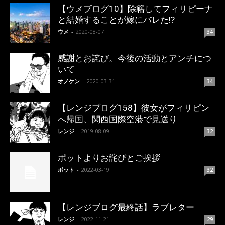
【ウメブログ10】除籍してフィリピーナ
と結婚することが嫁にバレた!?
ウメ
-
2020-08-07
34
感謝とお詫び。今後の活動とアンチにつ
いて
オノケン
-
2020-03-31
34
【レンジブログ158】彼女がフィリピン
へ帰国、関西国際空港で見送り
レンジ
-
2019-08-09
32
ポットよりお詫びとご挨拶
ポット
-
2022-03-19
32
【レンジブログ最終話】ラブレター
レンジ
-
2022-11-21
29