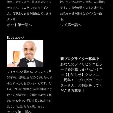
担当。アラフォー。日本じゃシャッ
験。クレマニのホレ担当。人に惚れ
チョさん、マニラじゃカモネギさ
やすい。都合が悪くなると逃げる、
ん。仕事より女性を優先してしまう
姑息な手段を使うなどゲスな一面
ダメ男。
も。
ポット第一話へ
ウメ第一話へ
Edge エッジ
新ブログライター募集中！
あなたのフィリピンエピソ
ードを連載しませんか！？
フィリピンと関わることになって早
⇒
【お知らせ】クレマニ、
30年弱、当時はまだ20代でしたので
二周年！ ブログの「ライ
今はすっかりおじいちゃんです。だ
ターさん」と翻訳をしてく
いたい90年代前半から2000年頃にか
ださる方募集！
けてのお話です。立場も含め色々制
約のある中での元駐在員の珍道中を
見ていただけたらと思います。
エッジ第一話へ