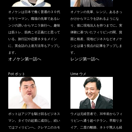
オノケンは日本で働く普通の３０代
オノケンの先輩、レンジ。あるきっ
サラリーマン。職場の先輩であるレ
かけからマニラを訪れるようにな
ンジの誘いからマニラ旅行へ。趣味
り、後に現地法人を持つまでに。実
は筋トレ、筋肉こそ正義だと思って
体験に基づいたフィリピンの闇、貧
いる。旅行記や恋愛ネタをメイン
困と格差、現地ビジネスなどオノケ
に、英会話の上達方法等もアップし
ンとは違う視点の記事をアップしま
ます。
す。
オノケン第一話へ
レンジ第一話へ
Pot ポット
Ume ウメ
ポットはアジアを駆け回るビジネス
ウメは元経営者で、30年前からフィ
マン。タイでの起業に成功し、続い
リピンへ通う超ベテラン。早期リタ
てはフィリピンへ。クレマニのカモ
イア、二度の離婚、ネトゲ廃人も経