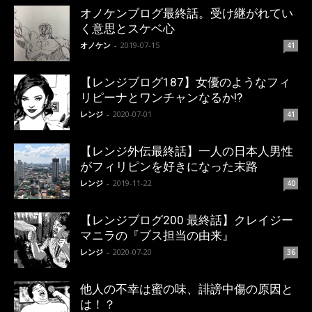
オノケンブログ最終話。受け継がれてい
く意思とスケベ心
オノケン
-
2019-07-15
41
【レンジブログ187】女優のようなフィ
リピーナとワンチャンなるか!?
レンジ
-
2020-07-01
41
【レンジ外伝最終話】一人の日本人男性
がフィリピンを好きになった末路
レンジ
-
2019-11-22
40
【レンジブログ200 最終話】クレイジー
マニラの『ブス担当の由来』
レンジ
-
2020-07-20
36
他人の不幸は蜜の味、誹謗中傷の原因と
は！？