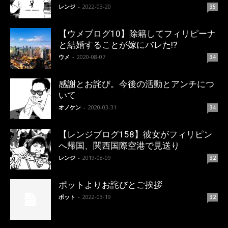
レンジ
-
2022-03-20
35
【ウメブログ10】除籍してフィリピーナ
と結婚することが嫁にバレた!?
ウメ
-
2020-08-07
34
感謝とお詫び。今後の活動とアンチにつ
いて
オノケン
-
2020-03-31
34
【レンジブログ158】彼女がフィリピン
へ帰国、関西国際空港で見送り
レンジ
-
2019-08-09
32
ポットよりお詫びとご挨拶
ポット
-
2022-03-19
32