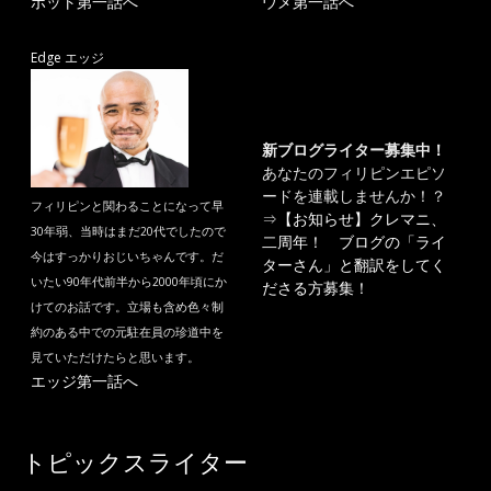
ポット第一話へ
ウメ第一話へ
Edge エッジ
新ブログライター募集中！
あなたのフィリピンエピソ
ードを連載しませんか！？
フィリピンと関わることになって早
⇒
【お知らせ】クレマニ、
30年弱、当時はまだ20代でしたので
二周年！ ブログの「ライ
今はすっかりおじいちゃんです。だ
ターさん」と翻訳をしてく
いたい90年代前半から2000年頃にか
ださる方募集！
けてのお話です。立場も含め色々制
約のある中での元駐在員の珍道中を
見ていただけたらと思います。
エッジ第一話へ
トピックスライター