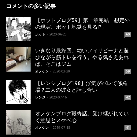
コメントの多い記事
【ポットブログ59】第一章完結「想定外
の現実、ポット地獄を見る!?」
ポット
-
2020-06-20
60
いきなり最終回。幼いフィリピーナと遊
びながら筋トレを行う。やる気さえあれ
ば、そこはジム
オノケン
-
2020-03-30
59
【レンジブログ198】浮気がバレて修羅
場!? 二人の彼女と話し合い
レンジ
-
2020-07-16
42
オノケンブログ最終話。受け継がれてい
く意思とスケベ心
オノケン
-
2019-07-15
41