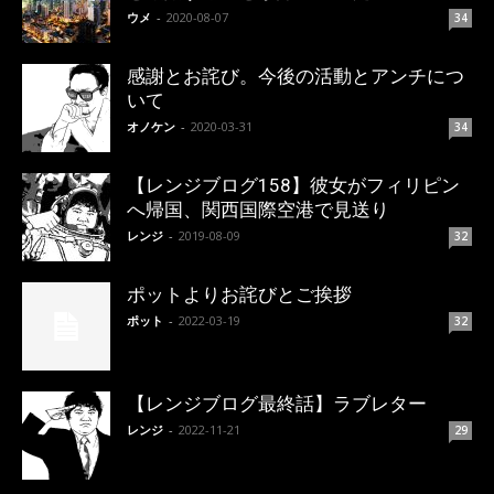
ウメ
-
2020-08-07
34
感謝とお詫び。今後の活動とアンチにつ
いて
オノケン
-
2020-03-31
34
【レンジブログ158】彼女がフィリピン
へ帰国、関西国際空港で見送り
レンジ
-
2019-08-09
32
ポットよりお詫びとご挨拶
ポット
-
2022-03-19
32
【レンジブログ最終話】ラブレター
レンジ
-
2022-11-21
29