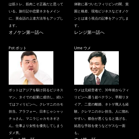
は筋トレ、筋肉こそ正義だと思って
体験に基づいたフィリピンの闇、貧
いる。旅行記や恋愛ネタをメイン
困と格差、現地ビジネスなどオノケ
に、英会話の上達方法等もアップし
ンとは違う視点の記事をアップしま
ます。
す。
オノケン第一話へ
レンジ第一話へ
Pot ポット
Ume ウメ
ポットはアジアを駆け回るビジネス
ウメは元経営者で、30年前からフィ
マン。タイでの起業に成功し、続い
リピンへ通う超ベテラン。早期リタ
てはフィリピンへ。クレマニのカモ
イア、二度の離婚、ネトゲ廃人も経
担当。アラフォー。日本じゃシャッ
験。クレマニのホレ担当。人に惚れ
チョさん、マニラじゃカモネギさ
やすい。都合が悪くなると逃げる、
ん。仕事より女性を優先してしまう
姑息な手段を使うなどゲスな一面
ダメ男。
も。