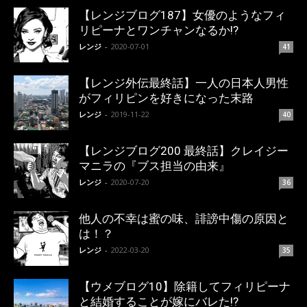
【レンジブログ187】女優のようなフィ
リピーナとワンチャンなるか!?
レンジ
-
2020-07-01
41
【レンジ外伝最終話】一人の日本人男性
がフィリピンを好きになった末路
レンジ
-
2019-11-22
40
【レンジブログ200 最終話】クレイジー
マニラの『ブス担当の由来』
レンジ
-
2020-07-20
36
他人の不幸は蜜の味、誹謗中傷の原因と
は！？
レンジ
-
2022-03-20
35
【ウメブログ10】除籍してフィリピーナ
と結婚することが嫁にバレた!?