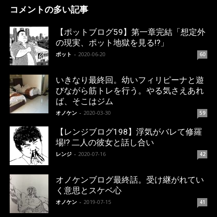
コメントの多い記事
【ポットブログ59】第一章完結「想定外
の現実、ポット地獄を見る!?」
ポット
-
2020-06-20
60
いきなり最終回。幼いフィリピーナと遊
びながら筋トレを行う。やる気さえあれ
ば、そこはジム
オノケン
-
2020-03-30
59
【レンジブログ198】浮気がバレて修羅
場!? 二人の彼女と話し合い
レンジ
-
2020-07-16
42
オノケンブログ最終話。受け継がれてい
く意思とスケベ心
オノケン
-
2019-07-15
41