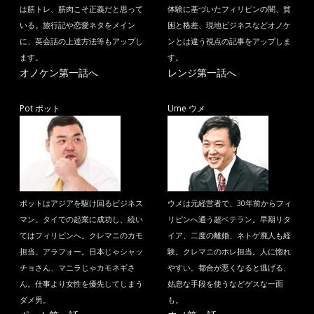
は筋トレ、筋肉こそ正義だと思って
体験に基づいたフィリピンの闇、貧
いる。旅行記や恋愛ネタをメイン
困と格差、現地ビジネスなどオノケ
に、英会話の上達方法等もアップし
ンとは違う視点の記事をアップしま
ます。
す。
オノケン第一話へ
レンジ第一話へ
Pot ポット
Ume ウメ
ポットはアジアを駆け回るビジネス
ウメは元経営者で、30年前からフィ
マン。タイでの起業に成功し、続い
リピンへ通う超ベテラン。早期リタ
てはフィリピンへ。クレマニのカモ
イア、二度の離婚、ネトゲ廃人も経
担当。アラフォー。日本じゃシャッ
験。クレマニのホレ担当。人に惚れ
チョさん、マニラじゃカモネギさ
やすい。都合が悪くなると逃げる、
ん。仕事より女性を優先してしまう
姑息な手段を使うなどゲスな一面
ダメ男。
も。