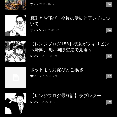
ウメ
-
2020-08-07
34
感謝とお詫び。今後の活動とアンチにつ
いて
オノケン
-
2020-03-31
34
【レンジブログ158】彼女がフィリピン
へ帰国、関西国際空港で見送り
レンジ
-
2019-08-09
32
ポットよりお詫びとご挨拶
ポット
-
2022-03-19
32
【レンジブログ最終話】ラブレター
レンジ
-
2022-11-21
29