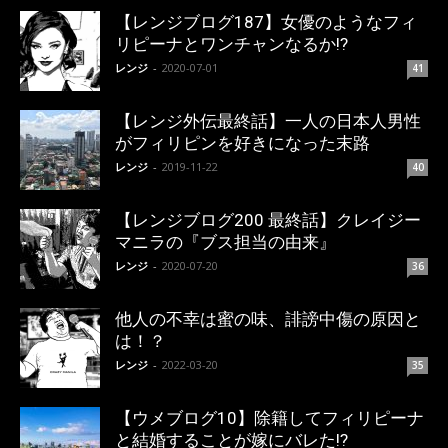
【レンジブログ187】女優のようなフィ
リピーナとワンチャンなるか!?
レンジ
-
2020-07-01
41
【レンジ外伝最終話】一人の日本人男性
がフィリピンを好きになった末路
レンジ
-
2019-11-22
40
【レンジブログ200 最終話】クレイジー
マニラの『ブス担当の由来』
レンジ
-
2020-07-20
36
他人の不幸は蜜の味、誹謗中傷の原因と
は！？
レンジ
-
2022-03-20
35
【ウメブログ10】除籍してフィリピーナ
と結婚することが嫁にバレた!?