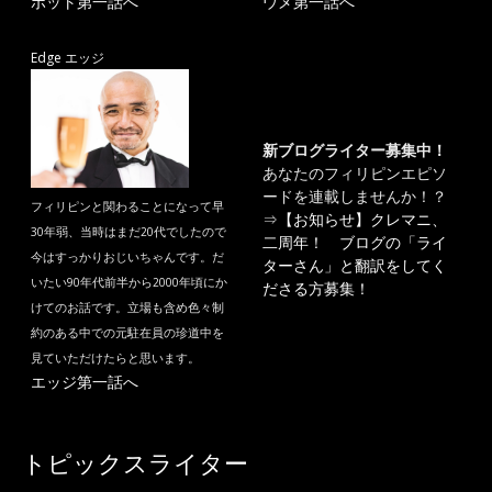
ポット第一話へ
ウメ第一話へ
Edge エッジ
新ブログライター募集中！
あなたのフィリピンエピソ
ードを連載しませんか！？
フィリピンと関わることになって早
⇒
【お知らせ】クレマニ、
30年弱、当時はまだ20代でしたので
二周年！ ブログの「ライ
今はすっかりおじいちゃんです。だ
ターさん」と翻訳をしてく
いたい90年代前半から2000年頃にか
ださる方募集！
けてのお話です。立場も含め色々制
約のある中での元駐在員の珍道中を
見ていただけたらと思います。
エッジ第一話へ
トピックスライター