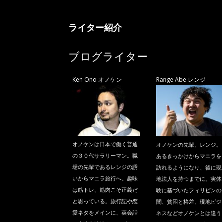
ニ
ライター紹介
ラ
ブログライター
Ken Ono オノケン
Range Abe レンジ
オノケンは日本で働く普通
オノケンの先輩、レンジ。
の３０代サラリーマン。職
あるきっかけからマニラを
場の先輩であるレンジの誘
訪れるようになり、後に現
いからマニラ旅行へ。趣味
地法人を持つまでに。実体
は筋トレ、筋肉こそ正義だ
験に基づいたフィリピンの
と思っている。旅行記や恋
闇、貧困と格差、現地ビジ
愛ネタをメインに、英会話
ネスなどオノケンとは違う