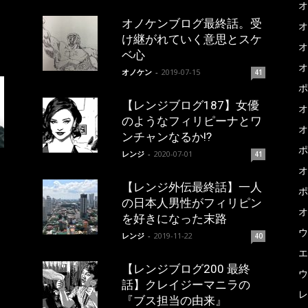
オ
オノケンブログ最終話。受
オ
け継がれていく意思とスケ
オ
ベ心
オ
オノケン
-
2019-07-15
41
ポ
【レンジブログ187】女優
オ
のようなフィリピーナとワ
オ
ンチャンなるか!?
ポ
レンジ
-
2020-07-01
41
オ
【レンジ外伝最終話】一人
ポ
の日本人男性がフィリピン
オ
を好きになった末路
ウ
レンジ
-
2019-11-22
40
エ
【レンジブログ200 最終
ウ
話】クレイジーマニラの
レ
『ブス担当の由来』