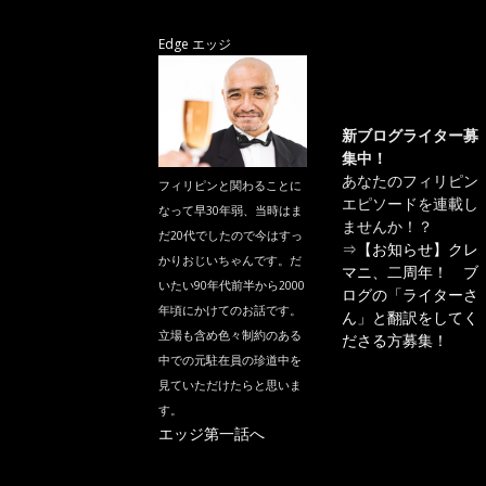
Edge エッジ
新ブログライター募
集中！
あなたのフィリピン
フィリピンと関わることに
エピソードを連載し
なって早30年弱、当時はま
ませんか！？
だ20代でしたので今はすっ
⇒
【お知らせ】クレ
かりおじいちゃんです。だ
マニ、二周年！ ブ
いたい90年代前半から2000
ログの「ライターさ
年頃にかけてのお話です。
ん」と翻訳をしてく
立場も含め色々制約のある
ださる方募集！
中での元駐在員の珍道中を
見ていただけたらと思いま
す。
エッジ第一話へ