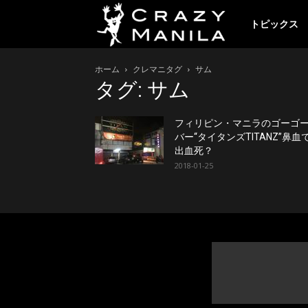
ク
トピックス
ホーム
クレマニタグ
サム
レ
タグ: サム
イ
フィリピン・マニラのゴーゴ
バー“タイタンズTITANZ”鼻血
出血死？
2018-01-25
ジ
ー
マ