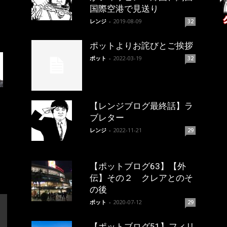
国際空港で見送り
レンジ
-
2019-08-09
32
ポットよりお詫びとご挨拶
ポット
-
2022-03-19
32
【レンジブログ最終話】ラ
ブレター
レンジ
-
2022-11-21
29
【ポットブログ63】【外
伝】その２ クレアとのそ
の後
ポット
-
2020-07-12
29
【ポットブログ51】フィリ