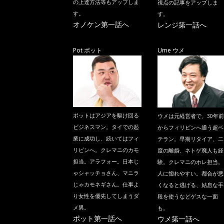
の上達方法等もアップしま
視点の記事をアップしま
す。
す。
オノケン第一話へ
レンジ第一話へ
Pot ポット
Ume ウメ
ポットはアジアを駆け回る
ウメは元経営者で、30年前
ビジネスマン。タイでの起
からフィリピンへ通う超ベ
業に成功し、続いてはフィ
テラン。早期リタイア、二
リピンへ。クレマニのカモ
度の離婚、ネトゲ廃人も経
担当。アラフォー。日本じ
験。クレマニのホレ担当。
ゃシャッチョさん、マニラ
人に惚れやすい。都合が悪
じゃカモネギさん。仕事よ
くなると逃げる、姑息な手
り女性を優先してしまうダ
段を使うなどゲスな一面
メ男。
も。
ポット第一話へ
ウメ第一話へ