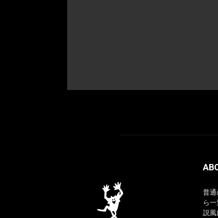
AB
普通
ら一
説風