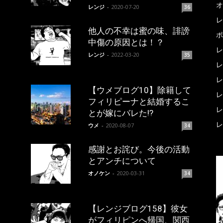
オ
レンジ
-
2020-07-20
36
レ
他人の不幸は蜜の味、誹謗
ポ
中傷の原因とは！？
レ
レンジ
-
2022-03-20
35
レ
レ
【ウメブログ10】除籍して
レ
フィリピーナと結婚するこ
レ
とが嫁にバレた!?
レ
ウメ
-
2020-08-07
34
感謝とお詫び。今後の活動
とアンチについて
オノケン
-
2020-03-31
34
【レンジブログ158】彼女
がフィリピンへ帰国、関西