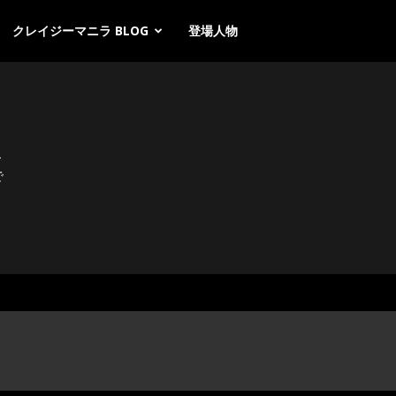
クレイジーマニラ BLOG
登場人物
ー
で