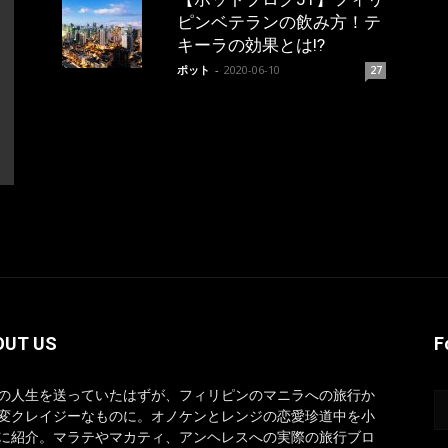
ピンベテランの飲み方！テ
キーラの効果とは!?
ポット
-
2020-06-10
27
OUT US
F
の人生を送っていたはずが、フィリピンのマニラへの旅行か
変クレイジーなものに。オノケンとレンジの恋愛珍道中を小
に紹介。マラテやマカティ、アンヘレスへの実際の旅行ブロ