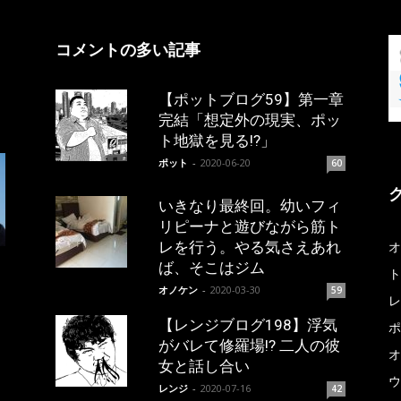
コメントの多い記事
【ポットブログ59】第一章
完結「想定外の現実、ポッ
ト地獄を見る!?」
ポット
-
2020-06-20
60
いきなり最終回。幼いフィ
リピーナと遊びながら筋ト
レを行う。やる気さえあれ
オ
ば、そこはジム
ト
オノケン
-
2020-03-30
59
レ
【レンジブログ198】浮気
ポ
がバレて修羅場!? 二人の彼
オ
女と話し合い
ウ
レンジ
-
2020-07-16
42