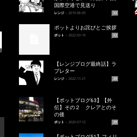
国際空港で見送り
レンジ
-
2019-08-09
32
ポットよりお詫びとご挨拶
ポット
-
2022-03-19
32
【レンジブログ最終話】ラ
ブレター
レンジ
-
2022-11-21
29
【ポットブログ63】【外
伝】その２ クレアとのそ
の後
ポット
-
2020-07-12
29
【ポットブログ51】フィリ