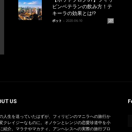
ピンベテランの飲み方！テ
キーラの効果とは!?
ポット
-
2020-06-10
27
OUT US
F
の人生を送っていたはずが、フィリピンのマニラへの旅行か
変クレイジーなものに。オノケンとレンジの恋愛珍道中を小
に紹介。マラテやマカティ、アンヘレスへの実際の旅行ブロ