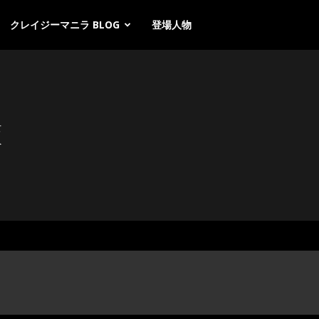
クレイジーマニラ BLOG
登場人物
女
へ