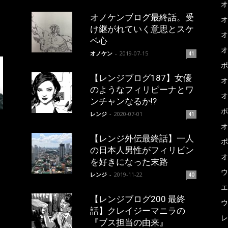
オ
オノケンブログ最終話。受
オ
け継がれていく意思とスケ
オ
ベ心
オ
オノケン
-
2019-07-15
41
ポ
【レンジブログ187】女優
オ
のようなフィリピーナとワ
オ
ンチャンなるか!?
ポ
レンジ
-
2020-07-01
41
オ
【レンジ外伝最終話】一人
ポ
の日本人男性がフィリピン
オ
を好きになった末路
ウ
レンジ
-
2019-11-22
40
エ
【レンジブログ200 最終
ウ
話】クレイジーマニラの
レ
『ブス担当の由来』