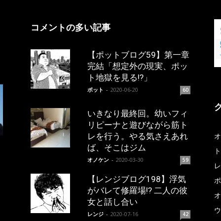
コメントの多い記事
【ポットブログ59】第一章
完結「想定外の現実、ポッ
ト地獄を見る!?」
ポット
-
2020-06-20
60
いきなり最終回。幼いフィ
リピーナと遊びながら筋ト
レを行う。やる気さえあれ
オ
ば、そこはジム
ト
オノケン
-
2020-03-30
59
レ
【レンジブログ198】浮気
ポ
がバレて修羅場!? 二人の彼
オ
女と話し合い
ウ
レンジ
-
2020-07-16
42