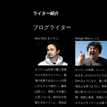
ニ
ライター紹介
ラ
ブログライター
Ken Ono オノケン
Range Abe レンジ
オノケンは日本で働く普通
オノケンの先輩、レンジ。
の３０代サラリーマン。職
あるきっかけからマニラを
場の先輩であるレンジの誘
訪れるようになり、後に現
いからマニラ旅行へ。趣味
地法人を持つまでに。実体
は筋トレ、筋肉こそ正義だ
験に基づいたフィリピンの
と思っている。旅行記や恋
闇、貧困と格差、現地ビジ
愛ネタをメインに、英会話
ネスなどオノケンとは違う