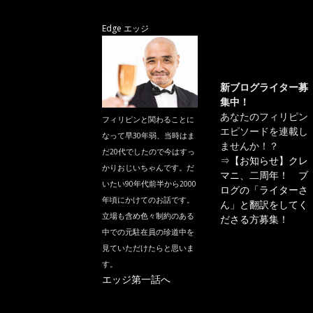
Edge エッジ
新ブログライター募
集中！
あなたのフィリピン
フィリピンと関わることに
エピソードを連載し
なって早30年弱、当時はま
ませんか！？
だ20代でしたので今はすっ
⇒
【お知らせ】クレ
かりおじいちゃんです。だ
マニ、二周年！ ブ
いたい90年代前半から2000
ログの「ライターさ
年頃にかけてのお話です。
ん」と翻訳をしてく
立場も含め色々制約のある
ださる方募集！
中での元駐在員の珍道中を
見ていただけたらと思いま
す。
エッジ第一話へ