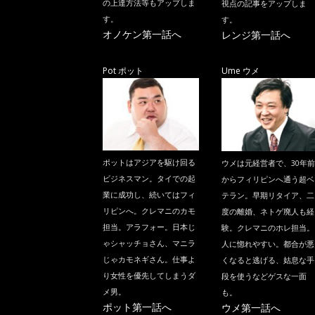
の上達方法等もアップしま
視点の記事をアップしま
す。
す。
オノケン第一話へ
レンジ第一話へ
Pot ポット
Ume ウメ
ポットはアジアを駆け回る
ウメは元経営者で、30年前
ビジネスマン。タイでの起
からフィリピンへ通う超ベ
業に成功し、続いてはフィ
テラン。早期リタイア、二
リピンへ。クレマニのカモ
度の離婚、ネトゲ廃人も経
担当。アラフォー。日本じ
験。クレマニのホレ担当。
ゃシャッチョさん、マニラ
人に惚れやすい。都合が悪
じゃカモネギさん。仕事よ
くなると逃げる、姑息な手
り女性を優先してしまうダ
段を使うなどゲスな一面
メ男。
も。
ポット第一話へ
ウメ第一話へ