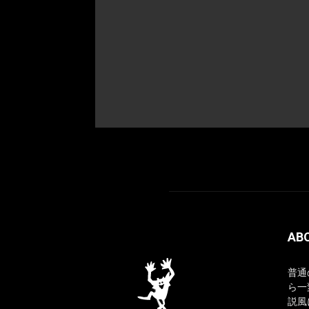
AB
普通
ら一
説風