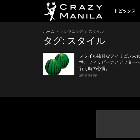
ク
トピックス
ホーム
クレマニタグ
スタイル
レ
タグ: スタイル
イ
スタイル抜群なフィリピン人
性。フィリピーナとアフター
行く時の心得。
2018-04-09
ジ
ー
マ