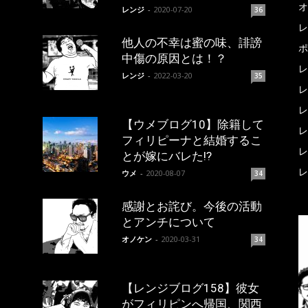
オ
レンジ
-
2020-07-20
36
レ
他人の不幸は蜜の味、誹謗
ポ
中傷の原因とは！？
レ
レンジ
-
2022-03-20
35
レ
レ
【ウメブログ10】除籍して
レ
フィリピーナと結婚するこ
レ
とが嫁にバレた!?
レ
ウメ
-
2020-08-07
34
感謝とお詫び。今後の活動
とアンチについて
オノケン
-
2020-03-31
34
【レンジブログ158】彼女
がフィリピンへ帰国、関西