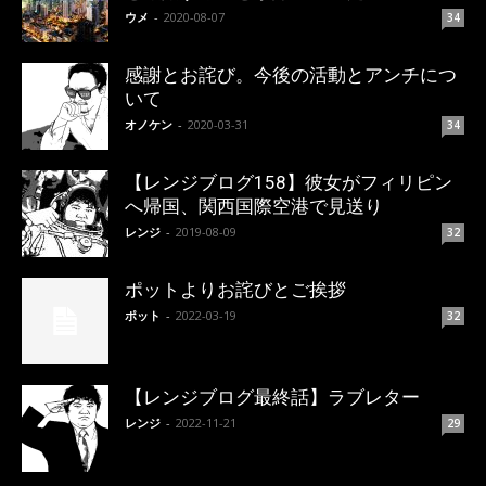
ウメ
-
2020-08-07
34
感謝とお詫び。今後の活動とアンチにつ
いて
オノケン
-
2020-03-31
34
【レンジブログ158】彼女がフィリピン
へ帰国、関西国際空港で見送り
レンジ
-
2019-08-09
32
ポットよりお詫びとご挨拶
ポット
-
2022-03-19
32
【レンジブログ最終話】ラブレター
レンジ
-
2022-11-21
29