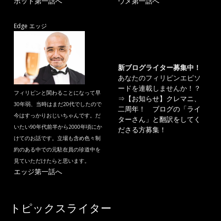
ポット第一話へ
ウメ第一話へ
Edge エッジ
新ブログライター募集中！
あなたのフィリピンエピソ
ードを連載しませんか！？
フィリピンと関わることになって早
⇒
【お知らせ】クレマニ、
30年弱、当時はまだ20代でしたので
二周年！ ブログの「ライ
今はすっかりおじいちゃんです。だ
ターさん」と翻訳をしてく
いたい90年代前半から2000年頃にか
ださる方募集！
けてのお話です。立場も含め色々制
約のある中での元駐在員の珍道中を
見ていただけたらと思います。
エッジ第一話へ
トピックスライター