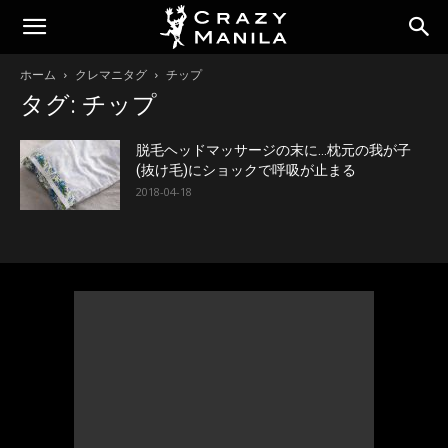
ホーム
クレマニタグ
チップ
タグ: チップ
脱毛ヘッドマッサージの末に…枕元の我が子
(抜け毛)にショックで呼吸が止まる
2018-04-18