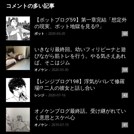
コメントの多い記事
【ポットブログ59】第一章完結「想定外
の現実、ポット地獄を見る!?」
ポット
-
2020-06-20
60
いきなり最終回。幼いフィリピーナと遊
びながら筋トレを行う。やる気さえあれ
ば、そこはジム
オノケン
-
2020-03-30
59
【レンジブログ198】浮気がバレて修羅
場!? 二人の彼女と話し合い
レンジ
-
2020-07-16
42
オノケンブログ最終話。受け継がれてい
く意思とスケベ心
オノケン
-
2019-07-15
41