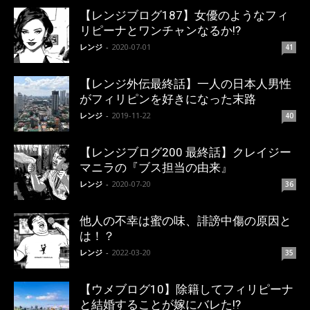
【レンジブログ187】女優のようなフィ
リピーナとワンチャンなるか!?
レンジ
-
2020-07-01
41
【レンジ外伝最終話】一人の日本人男性
がフィリピンを好きになった末路
レンジ
-
2019-11-22
40
【レンジブログ200 最終話】クレイジー
マニラの『ブス担当の由来』
レンジ
-
2020-07-20
36
他人の不幸は蜜の味、誹謗中傷の原因と
は！？
レンジ
-
2022-03-20
35
【ウメブログ10】除籍してフィリピーナ
と結婚することが嫁にバレた!?