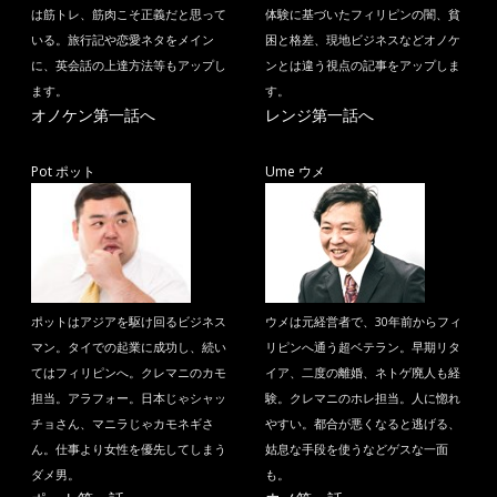
は筋トレ、筋肉こそ正義だと思って
体験に基づいたフィリピンの闇、貧
いる。旅行記や恋愛ネタをメイン
困と格差、現地ビジネスなどオノケ
に、英会話の上達方法等もアップし
ンとは違う視点の記事をアップしま
ます。
す。
オノケン第一話へ
レンジ第一話へ
Pot ポット
Ume ウメ
ポットはアジアを駆け回るビジネス
ウメは元経営者で、30年前からフィ
マン。タイでの起業に成功し、続い
リピンへ通う超ベテラン。早期リタ
てはフィリピンへ。クレマニのカモ
イア、二度の離婚、ネトゲ廃人も経
担当。アラフォー。日本じゃシャッ
験。クレマニのホレ担当。人に惚れ
チョさん、マニラじゃカモネギさ
やすい。都合が悪くなると逃げる、
ん。仕事より女性を優先してしまう
姑息な手段を使うなどゲスな一面
ダメ男。
も。