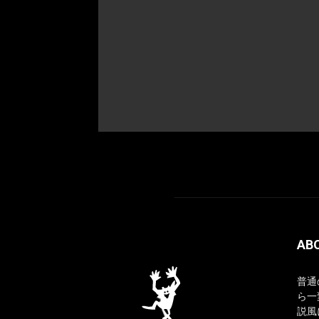
AB
普通
ら一
説風