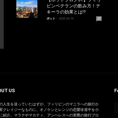
ピンベテランの飲み方！テ
キーラの効果とは!?
ポット
-
2020-06-10
27
OUT US
F
の人生を送っていたはずが、フィリピンのマニラへの旅行か
変クレイジーなものに。オノケンとレンジの恋愛珍道中を小
に紹介。マラテやマカティ、アンヘレスへの実際の旅行ブロ