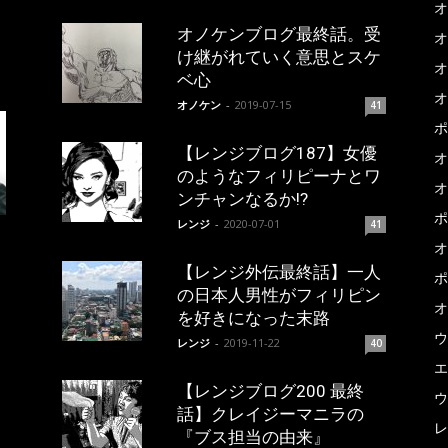
オ
オノケンブログ最終話。受
オ
け継がれていく意思とスケ
オ
ベ心
オ
オノケン
-
2019-07-15
41
ポ
【レンジブログ187】女優
オ
のようなフィリピーナとワ
オ
ンチャンなるか!?
ポ
レンジ
-
2020-07-01
41
オ
【レンジ外伝最終話】一人
ポ
の日本人男性がフィリピン
オ
を好きになった末路
ウ
レンジ
-
2019-11-22
40
エ
【レンジブログ200 最終
ウ
話】クレイジーマニラの
レ
『ブス担当の由来』