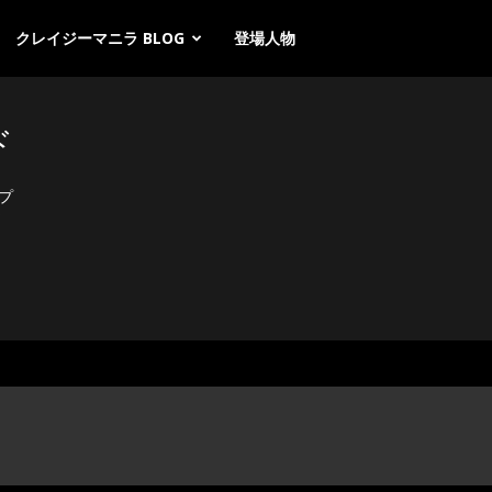
クレイジーマニラ BLOG
登場人物
ド
プ
ソ