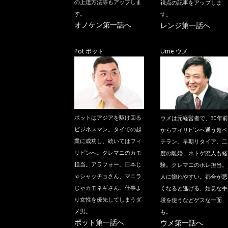
の上達方法等もアップしま
視点の記事をアップしま
す。
す。
オノケン第一話へ
レンジ第一話へ
Pot ポット
Ume ウメ
ポットはアジアを駆け回る
ウメは元経営者で、30年前
ビジネスマン。タイでの起
からフィリピンへ通う超ベ
業に成功し、続いてはフィ
テラン。早期リタイア、二
リピンへ。クレマニのカモ
度の離婚、ネトゲ廃人も経
担当。アラフォー。日本じ
験。クレマニのホレ担当。
ゃシャッチョさん、マニラ
人に惚れやすい。都合が悪
じゃカモネギさん。仕事よ
くなると逃げる、姑息な手
り女性を優先してしまうダ
段を使うなどゲスな一面
メ男。
も。
ポット第一話へ
ウメ第一話へ