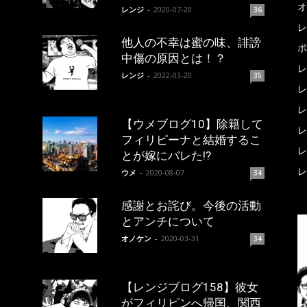
オ
レンジ
-
2020-07-20
36
レ
他人の不幸は蜜の味、誹謗
ポ
中傷の原因とは！？
レ
レンジ
-
2022-03-20
35
レ
レ
【ウメブログ10】除籍して
レ
フィリピーナと結婚するこ
レ
とが嫁にバレた!?
レ
ウメ
-
2020-08-07
34
感謝とお詫び。今後の活動
とアンチについて
オノケン
-
2020-03-31
34
【レンジブログ158】彼女
がフィリピンへ帰国、関西