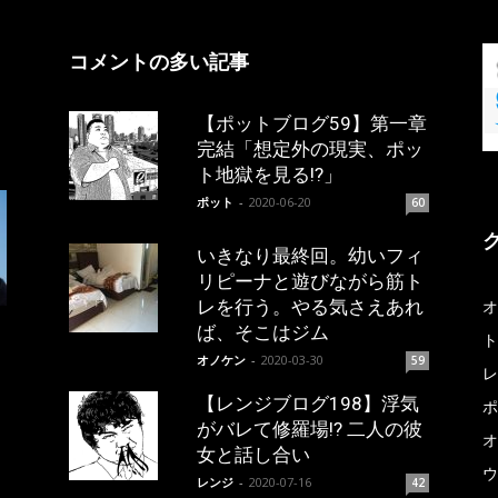
コメントの多い記事
【ポットブログ59】第一章
完結「想定外の現実、ポッ
ト地獄を見る!?」
ポット
-
2020-06-20
60
いきなり最終回。幼いフィ
リピーナと遊びながら筋ト
レを行う。やる気さえあれ
オ
ば、そこはジム
ト
オノケン
-
2020-03-30
59
レ
【レンジブログ198】浮気
ポ
がバレて修羅場!? 二人の彼
オ
女と話し合い
ウ
レンジ
-
2020-07-16
42