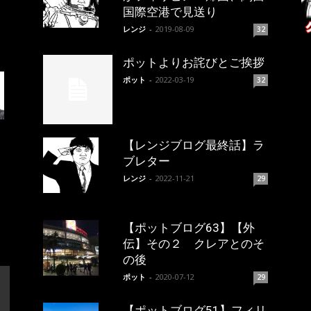
国際空港で見送り
レンジ
-
2019-08-09
32
ポットよりお詫びとご挨拶
ポット
-
2022-03-19
32
【レンジブログ最終話】ラ
ブレター
レンジ
-
2022-11-21
29
【ポットブログ63】【外
伝】その２ クレアとのそ
の後
ポット
-
2020-07-12
29
【ポットブログ51】フィリ