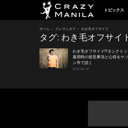
ク
トピックス
ホーム
クレマニタグ
わき毛オフサイド
レ
タグ: わき毛オフサイ
イ
わき毛オフサイド!?タンクトッ
着用時の留意事項と心得をケ
ン市で説く
2018-08-14
ジ
ー
マ