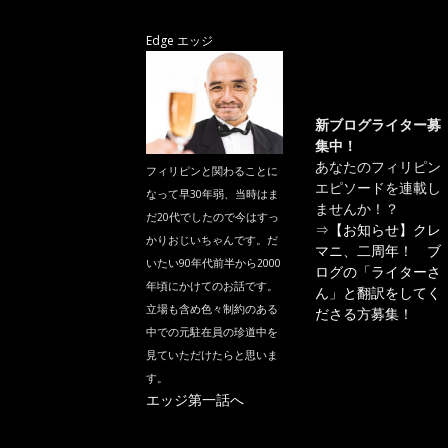
Edge エッジ
新ブログライター募
集中！
あなたのフィリピン
フィリピンと関わることに
エピソードを連載し
なって早30年弱、当時はま
ませんか！？
だ20代でしたので今はすっ
⇒
【お知らせ】クレ
かりおじいちゃんです。だ
マニ、二周年！ ブ
いたい90年代前半から2000
ログの「ライターさ
年頃にかけてのお話です。
ん」と翻訳をしてく
立場も含め色々制約のある
ださる方募集！
中での元駐在員の珍道中を
見ていただけたらと思いま
す。
エッジ第一話へ