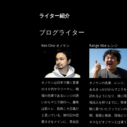
ニ
ライター紹介
ラ
ブログライター
Ken Ono オノケン
Range Abe レンジ
オノケンは日本で働く普通
オノケンの先輩、レンジ。
の３０代サラリーマン。職
あるきっかけからマニラを
場の先輩であるレンジの誘
訪れるようになり、後に現
いからマニラ旅行へ。趣味
地法人を持つまでに。実体
は筋トレ、筋肉こそ正義だ
験に基づいたフィリピンの
と思っている。旅行記や恋
闇、貧困と格差、現地ビジ
愛ネタをメインに、英会話
ネスなどオノケンとは違う