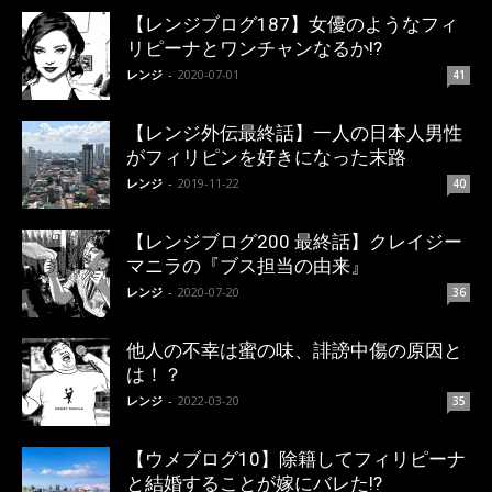
【レンジブログ187】女優のようなフィ
リピーナとワンチャンなるか!?
レンジ
-
2020-07-01
41
【レンジ外伝最終話】一人の日本人男性
がフィリピンを好きになった末路
レンジ
-
2019-11-22
40
【レンジブログ200 最終話】クレイジー
マニラの『ブス担当の由来』
レンジ
-
2020-07-20
36
他人の不幸は蜜の味、誹謗中傷の原因と
は！？
レンジ
-
2022-03-20
35
【ウメブログ10】除籍してフィリピーナ
と結婚することが嫁にバレた!?