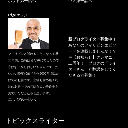
ポット第一話へ
ウメ第一話へ
Edge エッジ
新ブログライター募集中！
あなたのフィリピンエピソ
ードを連載しませんか！？
フィリピンと関わることになって早
⇒
【お知らせ】クレマニ、
30年弱、当時はまだ20代でしたので
二周年！ ブログの「ライ
今はすっかりおじいちゃんです。だ
ターさん」と翻訳をしてく
いたい90年代前半から2000年頃にか
ださる方募集！
けてのお話です。立場も含め色々制
約のある中での元駐在員の珍道中を
見ていただけたらと思います。
エッジ第一話へ
トピックスライター