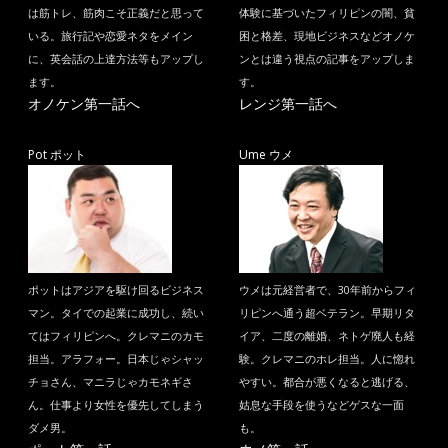
は筋トレ、筋肉こそ正義だと思って
体験に基づいたフィリピンの闇、貧
いる。旅行記や恋愛ネタをメイン
困と格差、現地ビジネスなどオノケ
に、英会話の上達方法等もアップし
ンとは違う視点の記事をアップしま
ます。
す。
オノケン第一話へ
レンジ第一話へ
Pot ポット
Ume ウメ
ポットはアジアを駆け回るビジネス
ウメは元経営者で、30年前からフィ
マン。タイでの起業に成功し、続い
リピンへ通う超ベテラン。早期リタ
てはフィリピンへ。クレマニのカモ
イア、二度の離婚、ネトゲ廃人も経
担当。アラフォー。日本じゃシャッ
験。クレマニのホレ担当。人に惚れ
チョさん、マニラじゃカモネギさ
やすい。都合が悪くなると逃げる、
ん。仕事より女性を優先してしまう
姑息な手段を使うなどゲスな一面
ダメ男。
も。