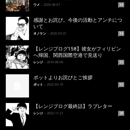
ウメ
-
2020-08-07
34
感謝とお詫び。今後の活動とアンチにつ
いて
オノケン
-
2020-03-31
34
【レンジブログ158】彼女がフィリピン
へ帰国、関西国際空港で見送り
レンジ
-
2019-08-09
32
ポットよりお詫びとご挨拶
ポット
-
2022-03-19
32
【レンジブログ最終話】ラブレター
レンジ
-
2022-11-21
29