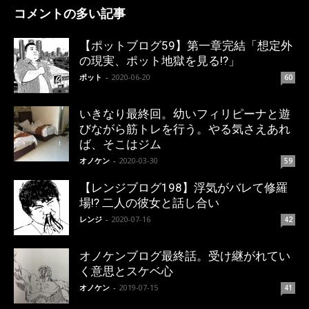
コメントの多い記事
【ポットブログ59】第一章完結「想定外
の現実、ポット地獄を見る!?」
ポット
-
2020-06-20
60
いきなり最終回。幼いフィリピーナと遊
びながら筋トレを行う。やる気さえあれ
ば、そこはジム
オノケン
-
2020-03-30
59
【レンジブログ198】浮気がバレて修羅
場!? 二人の彼女と話し合い
レンジ
-
2020-07-16
42
オノケンブログ最終話。受け継がれてい
く意思とスケベ心
オノケン
-
2019-07-15
41