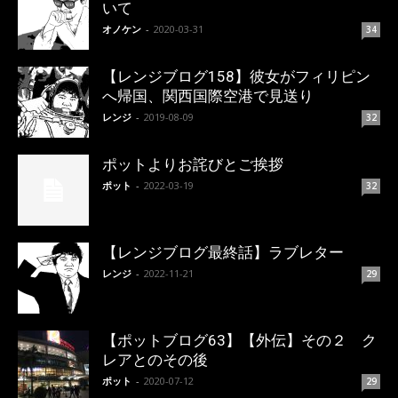
いて
オノケン
-
2020-03-31
34
【レンジブログ158】彼女がフィリピン
へ帰国、関西国際空港で見送り
レンジ
-
2019-08-09
32
ポットよりお詫びとご挨拶
ポット
-
2022-03-19
32
【レンジブログ最終話】ラブレター
レンジ
-
2022-11-21
29
【ポットブログ63】【外伝】その２ ク
レアとのその後
ポット
-
2020-07-12
29