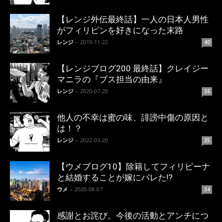
【レンジ外伝最終話】一人の日本人男性
がフィリピンを好きになった末路
レンジ
-
2019-11-22
40
【レンジブログ200 最終話】クレイジー
マニラの『ブス担当の由来』
レンジ
-
2020-07-20
36
他人の不幸は蜜の味、誹謗中傷の原因と
は！？
レンジ
-
2022-03-20
35
【ウメブログ10】除籍してフィリピーナ
と結婚することが嫁にバレた!?
ウメ
-
2020-08-07
34
感謝とお詫び。今後の活動とアンチにつ