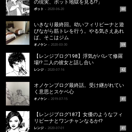
の現実、ポット地獄を見る!?」
ポット
-
2020-06-20
60
いきなり最終回。幼いフィリピーナと遊
びながら筋トレを行う。やる気さえあれ
ば、そこはジム
オノケン
-
2020-03-30
59
【レンジブログ198】浮気がバレて修羅
場!? 二人の彼女と話し合い
レンジ
-
2020-07-16
42
オノケンブログ最終話。受け継がれてい
く意思とスケベ心
オノケン
-
2019-07-15
41
【レンジブログ187】女優のようなフィ
リピーナとワンチャンなるか!?
レンジ
-
2020-07-01
41