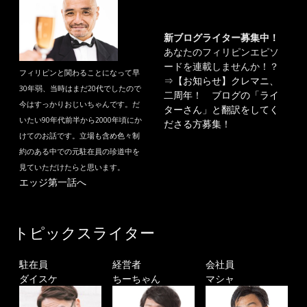
新ブログライター募集中！
あなたのフィリピンエピソ
ードを連載しませんか！？
フィリピンと関わることになって早
⇒
【お知らせ】クレマニ、
30年弱、当時はまだ20代でしたので
二周年！ ブログの「ライ
今はすっかりおじいちゃんです。だ
ターさん」と翻訳をしてく
いたい90年代前半から2000年頃にか
ださる方募集！
けてのお話です。立場も含め色々制
約のある中での元駐在員の珍道中を
見ていただけたらと思います。
エッジ第一話へ
トピックスライター
駐在員
経営者
会社員
ダイスケ
ちーちゃん
マシャ