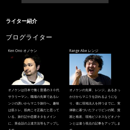
ライター紹介
ブログライター
Ken Ono オノケン
Range Abe レンジ
オノケンは日本で働く普通の３０代
オノケンの先輩、レンジ。あるきっ
サラリーマン。職場の先輩であるレ
かけからマニラを訪れるようにな
ンジの誘いからマニラ旅行へ。趣味
り、後に現地法人を持つまでに。実
は筋トレ、筋肉こそ正義だと思って
体験に基づいたフィリピンの闇、貧
いる。旅行記や恋愛ネタをメイン
困と格差、現地ビジネスなどオノケ
に、英会話の上達方法等もアップし
ンとは違う視点の記事をアップしま