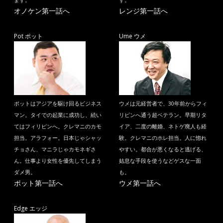
ます。
す。
オノケン第一話へ
レンジ第一話へ
Pot ポット
Ume ウメ
ポットはアジアを駆け回るビジネス
ウメは元経営者で、30年前からフィ
マン。タイでの起業に成功し、続い
リピンへ通う超ベテラン。早期リタ
てはフィリピンへ。クレマニのカモ
イア、二度の離婚、ネトゲ廃人も経
担当。アラフォー。日本じゃシャッ
験。クレマニのホレ担当。人に惚れ
チョさん、マニラじゃカモネギさ
やすい。都合が悪くなると逃げる、
ん。仕事より女性を優先してしまう
姑息な手段を使うなどゲスな一面
ダメ男。
も。
ポット第一話へ
ウメ第一話へ
Edge エッジ