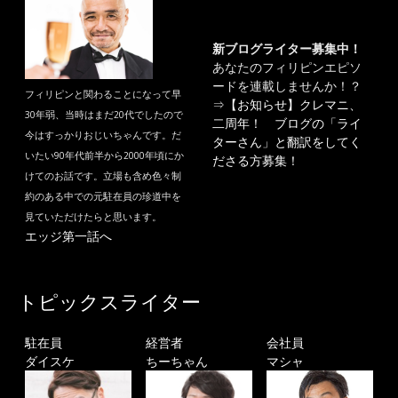
新ブログライター募集中！
あなたのフィリピンエピソ
ードを連載しませんか！？
フィリピンと関わることになって早
⇒
【お知らせ】クレマニ、
30年弱、当時はまだ20代でしたので
二周年！ ブログの「ライ
今はすっかりおじいちゃんです。だ
ターさん」と翻訳をしてく
いたい90年代前半から2000年頃にか
ださる方募集！
けてのお話です。立場も含め色々制
約のある中での元駐在員の珍道中を
見ていただけたらと思います。
エッジ第一話へ
トピックスライター
駐在員
経営者
会社員
ダイスケ
ちーちゃん
マシャ