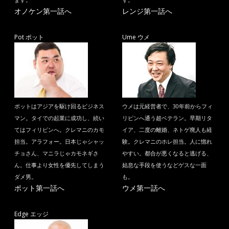
ます。
す。
オノケン第一話へ
レンジ第一話へ
Pot ポット
Ume ウメ
ポットはアジアを駆け回るビジネス
ウメは元経営者で、30年前からフィ
マン。タイでの起業に成功し、続い
リピンへ通う超ベテラン。早期リタ
てはフィリピンへ。クレマニのカモ
イア、二度の離婚、ネトゲ廃人も経
担当。アラフォー。日本じゃシャッ
験。クレマニのホレ担当。人に惚れ
チョさん、マニラじゃカモネギさ
やすい。都合が悪くなると逃げる、
ん。仕事より女性を優先してしまう
姑息な手段を使うなどゲスな一面
ダメ男。
も。
ポット第一話へ
ウメ第一話へ
Edge エッジ