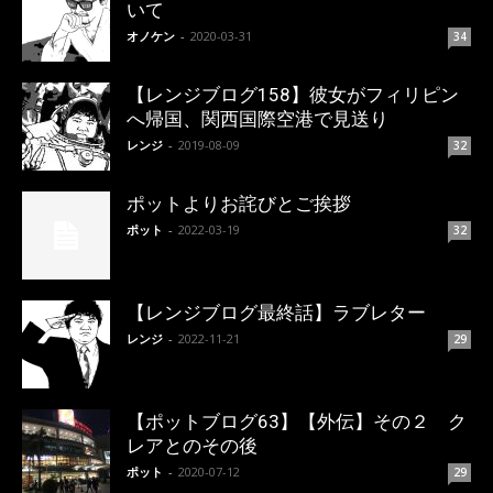
いて
オノケン
-
2020-03-31
34
【レンジブログ158】彼女がフィリピン
へ帰国、関西国際空港で見送り
レンジ
-
2019-08-09
32
ポットよりお詫びとご挨拶
ポット
-
2022-03-19
32
【レンジブログ最終話】ラブレター
レンジ
-
2022-11-21
29
【ポットブログ63】【外伝】その２ ク
レアとのその後
ポット
-
2020-07-12
29