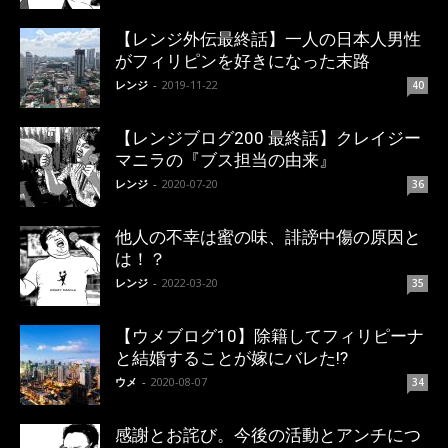
【レンジ外伝最終話】一人の日本人男性
がフィリピンを好きになった末路
レンジ
-
2019-11-22
40
【レンジブログ200 最終話】クレイジー
マニラの『ブス担当の由来』
レンジ
-
2020-07-20
36
他人の不幸は蜜の味、誹謗中傷の原因と
は！？
レンジ
-
2022-03-20
35
【ウメブログ10】除籍してフィリピーナ
と結婚することが嫁にバレた!?
ウメ
-
2020-08-07
34
感謝とお詫び。今後の活動とアンチにつ