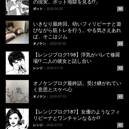
の現実、ポット地獄を見る!?」
ポット
-
2020-06-20
60
いきなり最終回。幼いフィリピーナと遊
びながら筋トレを行う。やる気さえあれ
ば、そこはジム
オノケン
-
2020-03-30
59
【レンジブログ198】浮気がバレて修羅
場!? 二人の彼女と話し合い
レンジ
-
2020-07-16
42
オノケンブログ最終話。受け継がれてい
く意思とスケベ心
オノケン
-
2019-07-15
41
【レンジブログ187】女優のようなフィ
リピーナとワンチャンなるか!?
レンジ
-
2020-07-01
41