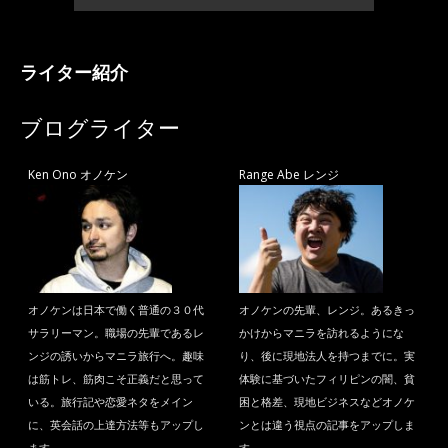
ライター紹介
ブログライター
Ken Ono オノケン
Range Abe レンジ
オノケンは日本で働く普通の３０代
オノケンの先輩、レンジ。あるきっ
サラリーマン。職場の先輩であるレ
かけからマニラを訪れるようにな
ンジの誘いからマニラ旅行へ。趣味
り、後に現地法人を持つまでに。実
は筋トレ、筋肉こそ正義だと思って
体験に基づいたフィリピンの闇、貧
いる。旅行記や恋愛ネタをメイン
困と格差、現地ビジネスなどオノケ
に、英会話の上達方法等もアップし
ンとは違う視点の記事をアップしま