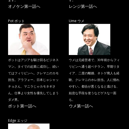
ます。
す。
オノケン第一話へ
レンジ第一話へ
Pot ポット
Ume ウメ
ポットはアジアを駆け回るビジネス
ウメは元経営者で、30年前からフィ
マン。タイでの起業に成功し、続い
リピンへ通う超ベテラン。早期リタ
てはフィリピンへ。クレマニのカモ
イア、二度の離婚、ネトゲ廃人も経
担当。アラフォー。日本じゃシャッ
験。クレマニのホレ担当。人に惚れ
チョさん、マニラじゃカモネギさ
やすい。都合が悪くなると逃げる、
ん。仕事より女性を優先してしまう
姑息な手段を使うなどゲスな一面
ダメ男。
も。
ポット第一話へ
ウメ第一話へ
Edge エッジ