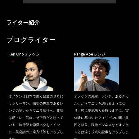
ライター紹介
ブログライター
Ken Ono オノケン
Range Abe レンジ
オノケンは日本で働く普通の３０代
オノケンの先輩、レンジ。あるきっ
サラリーマン。職場の先輩であるレ
かけからマニラを訪れるようにな
ンジの誘いからマニラ旅行へ。趣味
り、後に現地法人を持つまでに。実
は筋トレ、筋肉こそ正義だと思って
体験に基づいたフィリピンの闇、貧
いる。旅行記や恋愛ネタをメイン
困と格差、現地ビジネスなどオノケ
に、英会話の上達方法等もアップし
ンとは違う視点の記事をアップしま