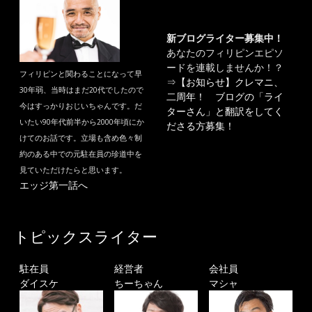
新ブログライター募集中！
あなたのフィリピンエピソ
ードを連載しませんか！？
フィリピンと関わることになって早
⇒
【お知らせ】クレマニ、
30年弱、当時はまだ20代でしたので
二周年！ ブログの「ライ
今はすっかりおじいちゃんです。だ
ターさん」と翻訳をしてく
いたい90年代前半から2000年頃にか
ださる方募集！
けてのお話です。立場も含め色々制
約のある中での元駐在員の珍道中を
見ていただけたらと思います。
エッジ第一話へ
トピックスライター
駐在員
経営者
会社員
ダイスケ
ちーちゃん
マシャ