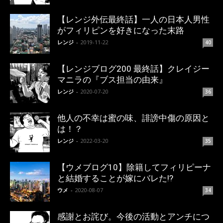
【レンジ外伝最終話】一人の日本人男性
がフィリピンを好きになった末路
レンジ
-
2019-11-22
40
【レンジブログ200 最終話】クレイジー
マニラの『ブス担当の由来』
レンジ
-
2020-07-20
36
他人の不幸は蜜の味、誹謗中傷の原因と
は！？
レンジ
-
2022-03-20
35
【ウメブログ10】除籍してフィリピーナ
と結婚することが嫁にバレた!?
ウメ
-
2020-08-07
34
感謝とお詫び。今後の活動とアンチにつ