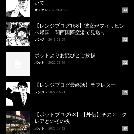
いて
オノケン
-
2020-03-31
34
【レンジブログ158】彼女がフィリピン
へ帰国、関西国際空港で見送り
レンジ
-
2019-08-09
32
ポットよりお詫びとご挨拶
ポット
-
2022-03-19
32
【レンジブログ最終話】ラブレター
レンジ
-
2022-11-21
29
【ポットブログ63】【外伝】その２ ク
レアとのその後
ポット
-
2020-07-12
29