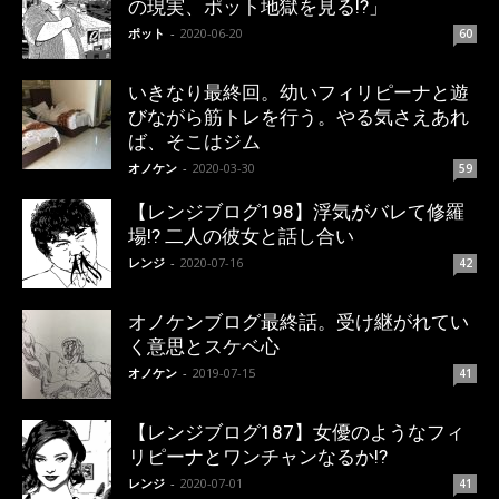
の現実、ポット地獄を見る!?」
ポット
-
2020-06-20
60
いきなり最終回。幼いフィリピーナと遊
びながら筋トレを行う。やる気さえあれ
ば、そこはジム
オノケン
-
2020-03-30
59
【レンジブログ198】浮気がバレて修羅
場!? 二人の彼女と話し合い
レンジ
-
2020-07-16
42
オノケンブログ最終話。受け継がれてい
く意思とスケベ心
オノケン
-
2019-07-15
41
【レンジブログ187】女優のようなフィ
リピーナとワンチャンなるか!?
レンジ
-
2020-07-01
41