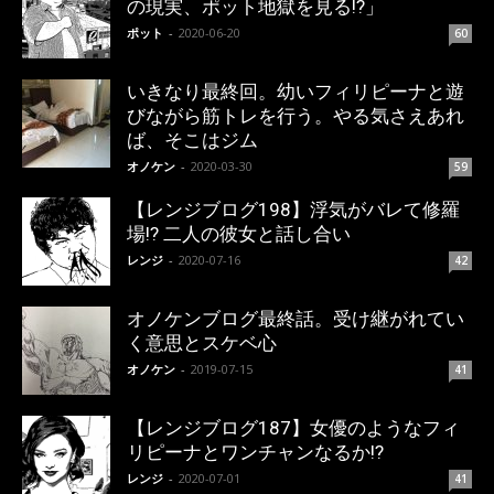
の現実、ポット地獄を見る!?」
ポット
-
2020-06-20
60
いきなり最終回。幼いフィリピーナと遊
びながら筋トレを行う。やる気さえあれ
ば、そこはジム
オノケン
-
2020-03-30
59
【レンジブログ198】浮気がバレて修羅
場!? 二人の彼女と話し合い
レンジ
-
2020-07-16
42
オノケンブログ最終話。受け継がれてい
く意思とスケベ心
オノケン
-
2019-07-15
41
【レンジブログ187】女優のようなフィ
リピーナとワンチャンなるか!?
レンジ
-
2020-07-01
41