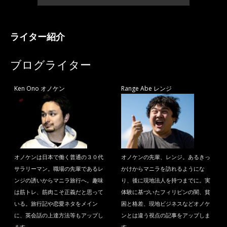
ライター紹介
ブログライター
Ken Ono オノケン
Range Abe レンジ
オノケンは日本で働く普通の３０代
オノケンの先輩、レンジ。あるきっ
サラリーマン。職場の先輩であるレ
かけからマニラを訪れるようにな
ンジの誘いからマニラ旅行へ。趣味
り、後に現地法人を持つまでに。実
は筋トレ、筋肉こそ正義だと思って
体験に基づいたフィリピンの闇、貧
いる。旅行記や恋愛ネタをメイン
困と格差、現地ビジネスなどオノケ
に、英会話の上達方法等もアップし
ンとは違う視点の記事をアップしま