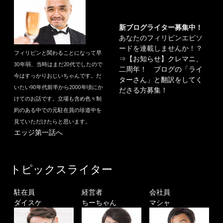
新ブログライター募集中！
あなたのフィリピンエピソ
ードを連載しませんか！？
フィリピンと関わることになって早
⇒
【お知らせ】クレマニ、
30年弱、当時はまだ20代でしたので
二周年！ ブログの「ライ
今はすっかりおじいちゃんです。だ
ターさん」と翻訳をしてく
いたい90年代前半から2000年頃にか
ださる方募集！
けてのお話です。立場も含め色々制
約のある中での元駐在員の珍道中を
見ていただけたらと思います。
エッジ第一話へ
トピックスライター
駐在員
経営者
会社員
ダイスケ
ちーちゃん
マシャ