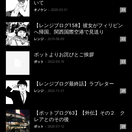
いて
オノケン
-
2020-03-31
34
【レンジブログ158】彼女がフィリピン
へ帰国、関西国際空港で見送り
レンジ
-
2019-08-09
32
ポットよりお詫びとご挨拶
ポット
-
2022-03-19
32
【レンジブログ最終話】ラブレター
レンジ
-
2022-11-21
29
【ポットブログ63】【外伝】その２ ク
レアとのその後
ポット
-
2020-07-12
29