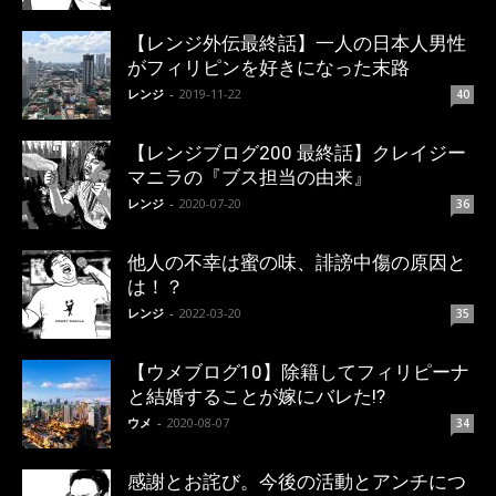
【レンジ外伝最終話】一人の日本人男性
がフィリピンを好きになった末路
レンジ
-
2019-11-22
40
【レンジブログ200 最終話】クレイジー
マニラの『ブス担当の由来』
レンジ
-
2020-07-20
36
他人の不幸は蜜の味、誹謗中傷の原因と
は！？
レンジ
-
2022-03-20
35
【ウメブログ10】除籍してフィリピーナ
と結婚することが嫁にバレた!?
ウメ
-
2020-08-07
34
感謝とお詫び。今後の活動とアンチにつ