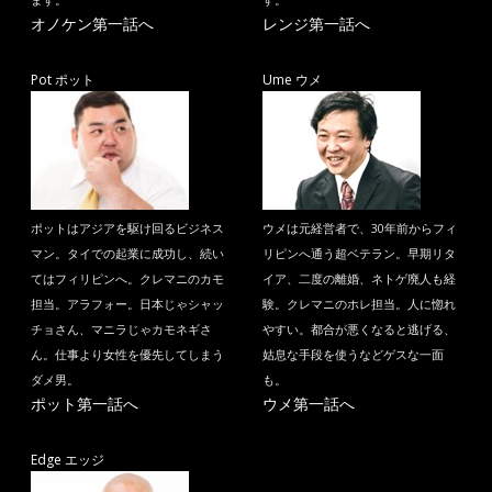
ます。
す。
オノケン第一話へ
レンジ第一話へ
Pot ポット
Ume ウメ
ポットはアジアを駆け回るビジネス
ウメは元経営者で、30年前からフィ
マン。タイでの起業に成功し、続い
リピンへ通う超ベテラン。早期リタ
てはフィリピンへ。クレマニのカモ
イア、二度の離婚、ネトゲ廃人も経
担当。アラフォー。日本じゃシャッ
験。クレマニのホレ担当。人に惚れ
チョさん、マニラじゃカモネギさ
やすい。都合が悪くなると逃げる、
ん。仕事より女性を優先してしまう
姑息な手段を使うなどゲスな一面
ダメ男。
も。
ポット第一話へ
ウメ第一話へ
Edge エッジ