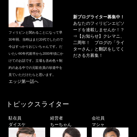
新ブログライター募集中！
あなたのフィリピンエピソ
ードを連載しませんか！？
フィリピンと関わることになって早
⇒
【お知らせ】クレマニ、
30年弱、当時はまだ20代でしたので
二周年！ ブログの「ライ
今はすっかりおじいちゃんです。だ
ターさん」と翻訳をしてく
いたい90年代前半から2000年頃にか
ださる方募集！
けてのお話です。立場も含め色々制
約のある中での元駐在員の珍道中を
見ていただけたらと思います。
エッジ第一話へ
トピックスライター
駐在員
経営者
会社員
ダイスケ
ちーちゃん
マシャ