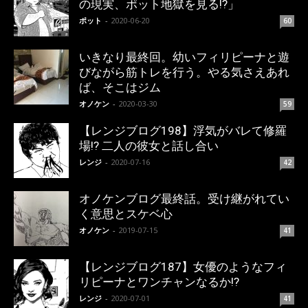
の現実、ポット地獄を見る!?」
ポット
-
2020-06-20
60
いきなり最終回。幼いフィリピーナと遊
びながら筋トレを行う。やる気さえあれ
ば、そこはジム
オノケン
-
2020-03-30
59
【レンジブログ198】浮気がバレて修羅
場!? 二人の彼女と話し合い
レンジ
-
2020-07-16
42
オノケンブログ最終話。受け継がれてい
く意思とスケベ心
オノケン
-
2019-07-15
41
【レンジブログ187】女優のようなフィ
リピーナとワンチャンなるか!?
レンジ
-
2020-07-01
41