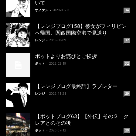
いて
オノケン
-
2020-03-31
34
【レンジブログ158】彼女がフィリピン
へ帰国、関西国際空港で見送り
レンジ
-
2019-08-09
32
ポットよりお詫びとご挨拶
ポット
-
2022-03-19
32
【レンジブログ最終話】ラブレター
レンジ
-
2022-11-21
29
【ポットブログ63】【外伝】その２ ク
レアとのその後
ポット
-
2020-07-12
29