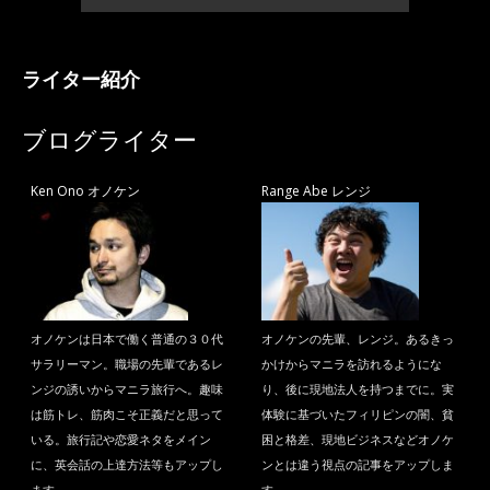
ライター紹介
ブログライター
Ken Ono オノケン
Range Abe レンジ
オノケンは日本で働く普通の３０代
オノケンの先輩、レンジ。あるきっ
サラリーマン。職場の先輩であるレ
かけからマニラを訪れるようにな
ンジの誘いからマニラ旅行へ。趣味
り、後に現地法人を持つまでに。実
は筋トレ、筋肉こそ正義だと思って
体験に基づいたフィリピンの闇、貧
いる。旅行記や恋愛ネタをメイン
困と格差、現地ビジネスなどオノケ
に、英会話の上達方法等もアップし
ンとは違う視点の記事をアップしま