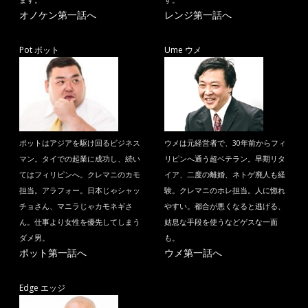
ます。
す。
オノケン第一話へ
レンジ第一話へ
Pot ポット
Ume ウメ
ポットはアジアを駆け回るビジネス
ウメは元経営者で、30年前からフィ
マン。タイでの起業に成功し、続い
リピンへ通う超ベテラン。早期リタ
てはフィリピンへ。クレマニのカモ
イア、二度の離婚、ネトゲ廃人も経
担当。アラフォー。日本じゃシャッ
験。クレマニのホレ担当。人に惚れ
チョさん、マニラじゃカモネギさ
やすい。都合が悪くなると逃げる、
ん。仕事より女性を優先してしまう
姑息な手段を使うなどゲスな一面
ダメ男。
も。
ポット第一話へ
ウメ第一話へ
Edge エッジ