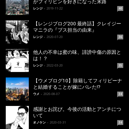
がフィリピンを好きになった末路
レンジ
-
2019-11-22
40
【レンジブログ200 最終話】クレイジー
マニラの『ブス担当の由来』
レンジ
-
2020-07-20
36
他人の不幸は蜜の味、誹謗中傷の原因と
は！？
レンジ
-
2022-03-20
35
【ウメブログ10】除籍してフィリピーナ
と結婚することが嫁にバレた!?
ウメ
-
2020-08-07
34
感謝とお詫び。今後の活動とアンチにつ
いて
オノケン
-
2020-03-31
34