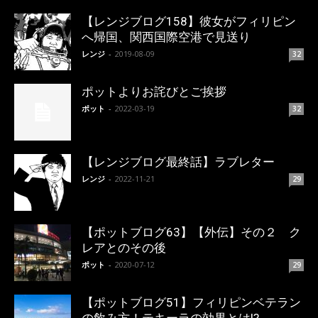
【レンジブログ158】彼女がフィリピン
へ帰国、関西国際空港で見送り
レンジ
-
2019-08-09
32
ポットよりお詫びとご挨拶
ポット
-
2022-03-19
32
【レンジブログ最終話】ラブレター
レンジ
-
2022-11-21
29
【ポットブログ63】【外伝】その２ ク
レアとのその後
ポット
-
2020-07-12
29
【ポットブログ51】フィリピンベテラン
の飲み方！テキーラの効果とは!?