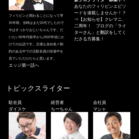
あなたのフィリピンエピソ
ードを連載しませんか！？
フィリピンと関わることになって早
⇒
【お知らせ】クレマニ、
30年弱、当時はまだ20代でしたので
二周年！ ブログの「ライ
今はすっかりおじいちゃんです。だ
ターさん」と翻訳をしてく
いたい90年代前半から2000年頃にか
ださる方募集！
けてのお話です。立場も含め色々制
約のある中での元駐在員の珍道中を
見ていただけたらと思います。
エッジ第一話へ
トピックスライター
駐在員
経営者
会社員
ダイスケ
ちーちゃん
マシャ