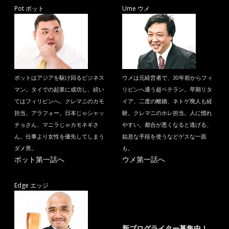
Pot ポット
Ume ウメ
ポットはアジアを駆け回るビジネス
ウメは元経営者で、30年前からフィ
マン。タイでの起業に成功し、続い
リピンへ通う超ベテラン。早期リタ
てはフィリピンへ。クレマニのカモ
イア、二度の離婚、ネトゲ廃人も経
担当。アラフォー。日本じゃシャッ
験。クレマニのホレ担当。人に惚れ
チョさん、マニラじゃカモネギさ
やすい。都合が悪くなると逃げる、
ん。仕事より女性を優先してしまう
姑息な手段を使うなどゲスな一面
ダメ男。
も。
ポット第一話へ
ウメ第一話へ
Edge エッジ
新ブログライター募集中！