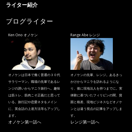
ライター紹介
ブログライター
Ken Ono オノケン
Range Abe レンジ
オノケンは日本で働く普通の３０代
オノケンの先輩、レンジ。あるきっ
サラリーマン。職場の先輩であるレ
かけからマニラを訪れるようにな
ンジの誘いからマニラ旅行へ。趣味
り、後に現地法人を持つまでに。実
は筋トレ、筋肉こそ正義だと思って
体験に基づいたフィリピンの闇、貧
いる。旅行記や恋愛ネタをメイン
困と格差、現地ビジネスなどオノケ
に、英会話の上達方法等もアップし
ンとは違う視点の記事をアップしま
ます。
す。
オノケン第一話へ
レンジ第一話へ