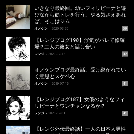
いきなり最終回。幼いフィリピーナと遊
びながら筋トレを行う。やる気さえあれ
ば、そこはジム
オノケン
-
2020-03-30
59
【レンジブログ198】浮気がバレて修羅
場!? 二人の彼女と話し合い
レンジ
-
2020-07-16
42
オノケンブログ最終話。受け継がれてい
く意思とスケベ心
オノケン
-
2019-07-15
41
【レンジブログ187】女優のようなフィ
リピーナとワンチャンなるか!?
レンジ
-
2020-07-01
41
【レンジ外伝最終話】一人の日本人男性