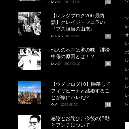
ウ
レンジ
-
2019-11-22
40
エ
【レンジブログ200 最終
ウ
話】クレイジーマニラの
レ
『ブス担当の由来』
オ
レンジ
-
2020-07-20
36
レ
他人の不幸は蜜の味、誹謗
ポ
中傷の原因とは！？
レ
レンジ
-
2022-03-20
35
レ
レ
【ウメブログ10】除籍して
レ
フィリピーナと結婚するこ
レ
とが嫁にバレた!?
レ
ウメ
-
2020-08-07
34
感謝とお詫び。今後の活動
とアンチについて