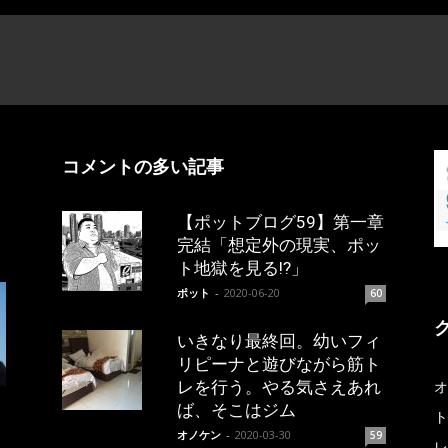
コメントの多い記事
【ポットブログ59】第一章
完結「想定外の現実、ポッ
ト地獄を見る!?」
ポット
-
2020-06-20
60
いきなり最終回。幼いフィ
リピーナと遊びながら筋ト
レを行う。やる気さえあれ
オ
ば、そこはジム
ト
オノケン
-
2020-03-30
59
レ