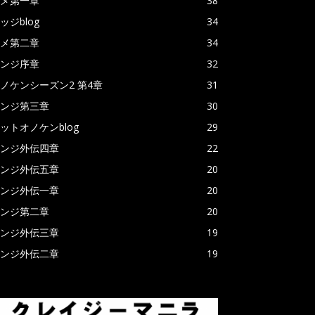
メ第一章
38
ッジblog
34
メ第二章
34
ンジ序章
32
ノケンシーズン2 第4章
31
ンジ第三章
30
ットオノケンblog
29
ンジ外伝四章
22
ンジ外伝五章
20
ンジ外伝一章
20
ンジ第二章
20
ンジ外伝三章
19
ンジ外伝二章
19