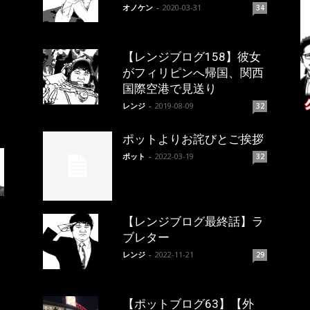
オノケン
-
2020-03-31
34
【レンジブログ158】彼女
がフィリピンへ帰国、関西
国際空港で見送り
レンジ
-
2019-08-09
32
ポットよりお詫びとご挨拶
ポット
-
2022-03-19
32
【レンジブログ最終話】ラ
ブレター
レンジ
-
2022-11-21
29
【ポットブログ63】【外