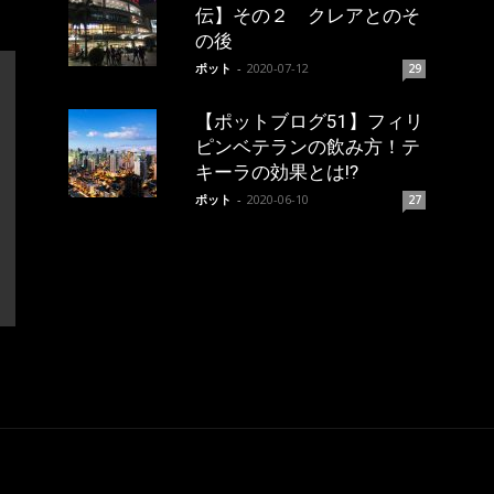
伝】その２ クレアとのそ
の後
ポット
-
2020-07-12
29
【ポットブログ51】フィリ
ピンベテランの飲み方！テ
キーラの効果とは!?
ポット
-
2020-06-10
27