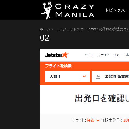
ク
トピックス
ホーム
LCC ジェットスター Jetstar の予約の方法に
レ
02
イ
ジ
ー
マ