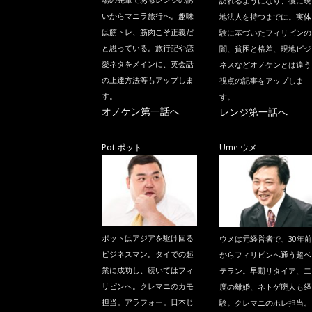
訪れるようになり、後に現
いからマニラ旅行へ。趣味
地法人を持つまでに。実体
は筋トレ、筋肉こそ正義だ
験に基づいたフィリピンの
と思っている。旅行記や恋
闇、貧困と格差、現地ビジ
愛ネタをメインに、英会話
ネスなどオノケンとは違う
の上達方法等もアップしま
視点の記事をアップしま
す。
す。
オノケン第一話へ
レンジ第一話へ
Pot ポット
Ume ウメ
ポットはアジアを駆け回る
ウメは元経営者で、30年前
ビジネスマン。タイでの起
からフィリピンへ通う超ベ
業に成功し、続いてはフィ
テラン。早期リタイア、二
リピンへ。クレマニのカモ
度の離婚、ネトゲ廃人も経
担当。アラフォー。日本じ
験。クレマニのホレ担当。