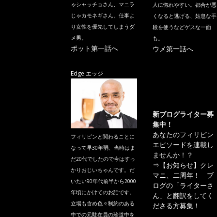
ゃシャッチョさん、マニラ
人に惚れやすい。都合が悪
じゃカモネギさん。仕事よ
くなると逃げる、姑息な手
り女性を優先してしまうダ
段を使うなどゲスな一面
メ男。
も。
ポット第一話へ
ウメ第一話へ
Edge エッジ
新ブログライター募
集中！
あなたのフィリピン
フィリピンと関わることに
エピソードを連載し
なって早30年弱、当時はま
ませんか！？
だ20代でしたので今はすっ
⇒
【お知らせ】クレ
かりおじいちゃんです。だ
マニ、二周年！ ブ
いたい90年代前半から2000
ログの「ライターさ
年頃にかけてのお話です。
ん」と翻訳をしてく
立場も含め色々制約のある
ださる方募集！
中での元駐在員の珍道中を