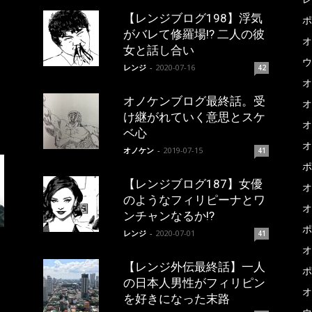
【レンジブログ198】浮気
ポ
がバレて修羅場!? 二人の彼
オ
女と話し合い
ウ
レンジ
-
2020-07-16
42
オ
オノケンブログ最終話。受
オ
け継がれていく意思とスケ
オ
ベ心
オ
オノケン
-
2019-07-15
41
ポ
【レンジブログ187】女優
オ
のようなフィリピーナとワ
オ
ンチャンなるか!?
ポ
レンジ
-
2020-07-01
41
オ
【レンジ外伝最終話】一人
ポ
の日本人男性がフィリピン
オ
を好きになった末路