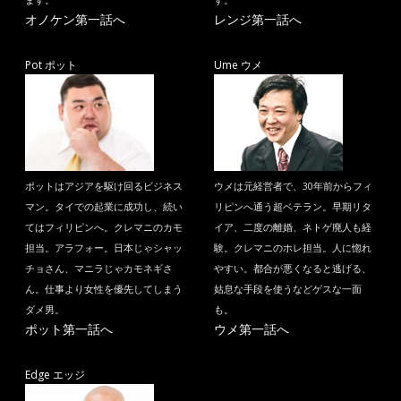
ます。
す。
オノケン第一話へ
レンジ第一話へ
Pot ポット
Ume ウメ
ポットはアジアを駆け回るビジネス
ウメは元経営者で、30年前からフィ
マン。タイでの起業に成功し、続い
リピンへ通う超ベテラン。早期リタ
てはフィリピンへ。クレマニのカモ
イア、二度の離婚、ネトゲ廃人も経
担当。アラフォー。日本じゃシャッ
験。クレマニのホレ担当。人に惚れ
チョさん、マニラじゃカモネギさ
やすい。都合が悪くなると逃げる、
ん。仕事より女性を優先してしまう
姑息な手段を使うなどゲスな一面
ダメ男。
も。
ポット第一話へ
ウメ第一話へ
Edge エッジ