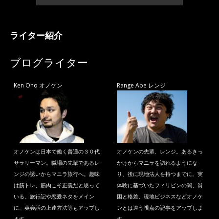
ライター紹介
ブログライター
Ken Ono オノケン
Range Abe レンジ
オノケンは日本で働く普通の３０代
オノケンの先輩、レンジ。あるきっ
サラリーマン。職場の先輩であるレ
かけからマニラを訪れるようにな
ンジの誘いからマニラ旅行へ。趣味
り、後に現地法人を持つまでに。実
は筋トレ、筋肉こそ正義だと思って
体験に基づいたフィリピンの闇、貧
いる。旅行記や恋愛ネタをメイン
困と格差、現地ビジネスなどオノケ
に、英会話の上達方法等もアップし
ンとは違う視点の記事をアップしま