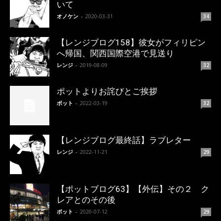
いて
オノケン
-
2020-03-31
34
【レンジブログ158】彼女がフィリピン
へ帰国、関西国際空港で見送り
レンジ
-
2019-08-09
32
ポットよりお詫びとご挨拶
ポット
-
2022-03-19
32
【レンジブログ最終話】ラブレター
レンジ
-
2022-11-21
29
【ポットブログ63】【外伝】その２ ク
レアとのその後
ポット
-
2020-07-12
29