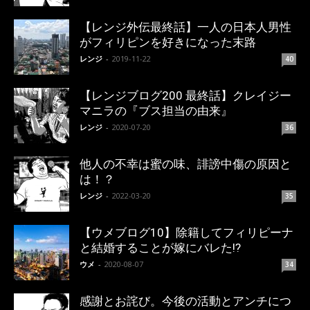
【レンジ外伝最終話】一人の日本人男性
がフィリピンを好きになった末路
レンジ
-
2019-11-22
40
【レンジブログ200 最終話】クレイジー
マニラの『ブス担当の由来』
レンジ
-
2020-07-20
36
他人の不幸は蜜の味、誹謗中傷の原因と
は！？
レンジ
-
2022-03-20
35
【ウメブログ10】除籍してフィリピーナ
と結婚することが嫁にバレた!?
ウメ
-
2020-08-07
34
感謝とお詫び。今後の活動とアンチにつ