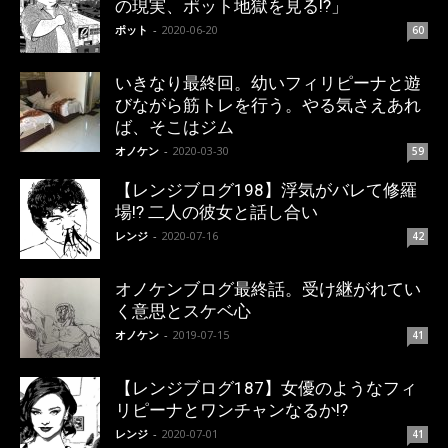
の現実、ポット地獄を見る!?」
ポット
-
2020-06-20
60
いきなり最終回。幼いフィリピーナと遊
びながら筋トレを行う。やる気さえあれ
ば、そこはジム
オノケン
-
2020-03-30
59
【レンジブログ198】浮気がバレて修羅
場!? 二人の彼女と話し合い
レンジ
-
2020-07-16
42
オノケンブログ最終話。受け継がれてい
く意思とスケベ心
オノケン
-
2019-07-15
41
【レンジブログ187】女優のようなフィ
リピーナとワンチャンなるか!?
レンジ
-
2020-07-01
41