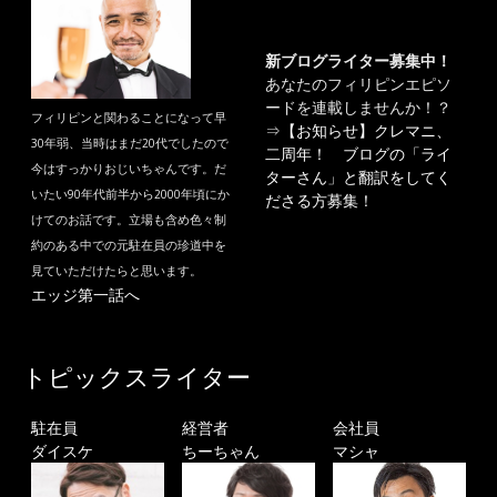
新ブログライター募集中！
あなたのフィリピンエピソ
ードを連載しませんか！？
フィリピンと関わることになって早
⇒
【お知らせ】クレマニ、
30年弱、当時はまだ20代でしたので
二周年！ ブログの「ライ
今はすっかりおじいちゃんです。だ
ターさん」と翻訳をしてく
いたい90年代前半から2000年頃にか
ださる方募集！
けてのお話です。立場も含め色々制
約のある中での元駐在員の珍道中を
見ていただけたらと思います。
エッジ第一話へ
トピックスライター
駐在員
経営者
会社員
ダイスケ
ちーちゃん
マシャ