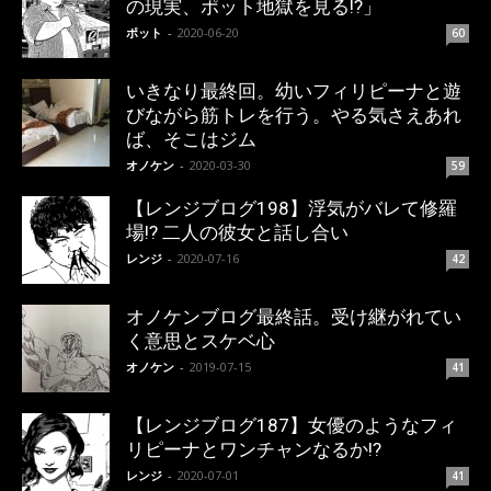
の現実、ポット地獄を見る!?」
ポット
-
2020-06-20
60
いきなり最終回。幼いフィリピーナと遊
びながら筋トレを行う。やる気さえあれ
ば、そこはジム
オノケン
-
2020-03-30
59
【レンジブログ198】浮気がバレて修羅
場!? 二人の彼女と話し合い
レンジ
-
2020-07-16
42
オノケンブログ最終話。受け継がれてい
く意思とスケベ心
オノケン
-
2019-07-15
41
【レンジブログ187】女優のようなフィ
リピーナとワンチャンなるか!?
レンジ
-
2020-07-01
41