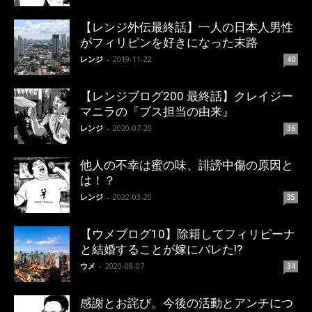
【レンジ外伝最終話】一人の日本人男性
がフィリピンを好きになった末路
レンジ
-
2019-11-22
40
【レンジブログ200 最終話】クレイジー
マニラの『ブス担当の由来』
レンジ
-
2020-07-20
36
他人の不幸は蜜の味、誹謗中傷の原因と
は！？
レンジ
-
2022-03-20
35
【ウメブログ10】除籍してフィリピーナ
と結婚することが嫁にバレた!?
ウメ
-
2020-08-07
34
感謝とお詫び。今後の活動とアンチにつ