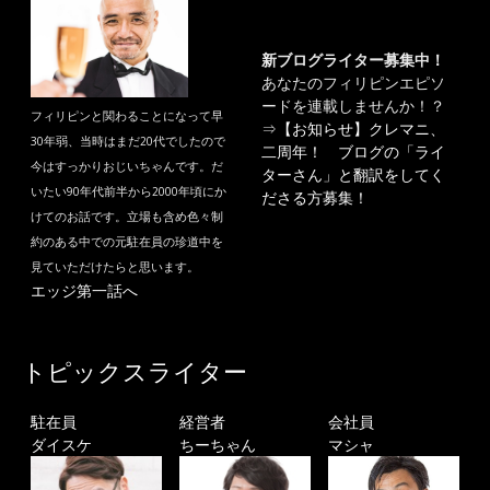
新ブログライター募集中！
あなたのフィリピンエピソ
ードを連載しませんか！？
フィリピンと関わることになって早
⇒
【お知らせ】クレマニ、
30年弱、当時はまだ20代でしたので
二周年！ ブログの「ライ
今はすっかりおじいちゃんです。だ
ターさん」と翻訳をしてく
いたい90年代前半から2000年頃にか
ださる方募集！
けてのお話です。立場も含め色々制
約のある中での元駐在員の珍道中を
見ていただけたらと思います。
エッジ第一話へ
トピックスライター
駐在員
経営者
会社員
ダイスケ
ちーちゃん
マシャ