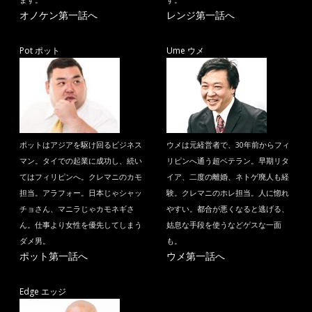
ます。
す。
オノケン第一話へ
レンジ第一話へ
Pot ポット
Ume ウメ
ポットはアジアを駆け回るビジネス
ウメは元経営者で、30年前からフィ
マン。タイでの起業に成功し、続い
リピンへ通う超ベテラン。早期リタ
てはフィリピンへ。クレマニのカモ
イア、二度の離婚、ネトゲ廃人も経
担当。アラフォー。日本じゃシャッ
験。クレマニのホレ担当。人に惚れ
チョさん、マニラじゃカモネギさ
やすい。都合が悪くなると逃げる、
ん。仕事より女性を優先してしまう
姑息な手段を使うなどゲスな一面
ダメ男。
も。
ポット第一話へ
ウメ第一話へ
Edge エッジ