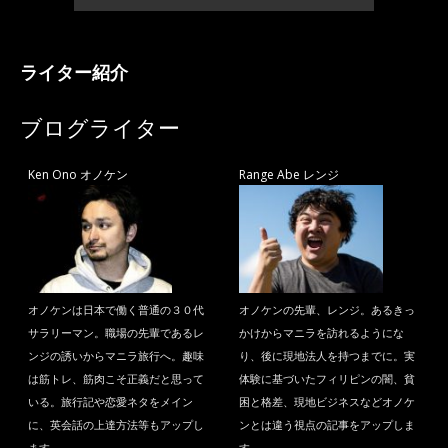
ライター紹介
ブログライター
Ken Ono オノケン
Range Abe レンジ
オノケンは日本で働く普通の３０代
オノケンの先輩、レンジ。あるきっ
サラリーマン。職場の先輩であるレ
かけからマニラを訪れるようにな
ンジの誘いからマニラ旅行へ。趣味
り、後に現地法人を持つまでに。実
は筋トレ、筋肉こそ正義だと思って
体験に基づいたフィリピンの闇、貧
いる。旅行記や恋愛ネタをメイン
困と格差、現地ビジネスなどオノケ
に、英会話の上達方法等もアップし
ンとは違う視点の記事をアップしま