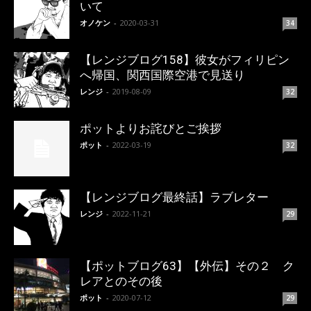
いて
オノケン
-
2020-03-31
34
【レンジブログ158】彼女がフィリピン
へ帰国、関西国際空港で見送り
レンジ
-
2019-08-09
32
ポットよりお詫びとご挨拶
ポット
-
2022-03-19
32
【レンジブログ最終話】ラブレター
レンジ
-
2022-11-21
29
【ポットブログ63】【外伝】その２ ク
レアとのその後
ポット
-
2020-07-12
29